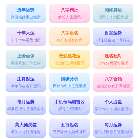
流年运势
八字精批
测终身运
财运婚姻事业健康
解答人生困惑
洞悉未来鸿图大运
十年大运
八字起名
财富运势
未来十年运势指南
有好名就有好命
抓住机会做个有钱人
正缘画像
恋爱桃花运
姓名配对
看看真爱长什么样
专业解答姻缘困惑
多维分析配对情况
生肖财运
姻缘分析
八字合婚
今年你会走好运吗
揭秘你命中注定姻缘
合婚指数有多高速查
每月运势
手机号码测吉凶
个人占星
精准把握每月运势吉凶
靓号在线测试
领取你的专属星盘报告
黄大仙灵签
五行起名
每月运势
求签求得好运连连
五行缺什么如何补旺
精准把握每月运势吉凶