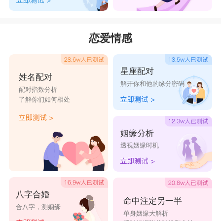
依赖
黑夜
生
代价
别出现
现实小
无人喜
爱过你恨
现在我
相知相
恋爱情感
伙
我
过你
后悔了
惜相知
香烟爱
国际难
非我薄情
江湖共
香烟氤
星座配对
上火柴
民
伐
成光圈
姓名配对
解开你和他的缘分密码
享受单
想安静
人生如流
喝着清
一见钟
配对指数分析
了解你们如何相处
身生活
的听歌
水
酒走人
情不将
生
就
姻缘分析
谈笑风
胡大少
因为看清
爷们不
世界未
透视姻缘时机
生不动
成败皆
所以看轻
狠何以
亡绝不
情
不语
站稳
投降
八字合婚
命中注定另一半
合八字，测姻缘
单身姻缘大解析