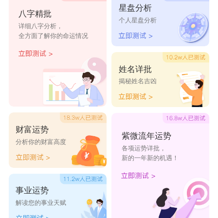
星盘分析
走着走
╰呐誰
俄想妳哩
ジ对你
冷却
八字精批
个人星盘分析
详细八字分析，
着就散
全方面了解你的命运情况
了
祭〆
残惜╮
雾,以—
爱昧关
黛色暮
姓名详批
揭秘姓名吉凶
泪…聚...
系
雪
三封情
说变就
想你时你
半调子
此间风
书
变
不在
的温柔
雅颂
财富运势
现在开
现在的
爱过才知
乱世浮
想你泛
紫微流年运势
分析你的财富高度
各项运势详批，
始爱你
不实际
情深
生
滥成灾
新的一年新的机遇！
江山偏
花费时
没心没肺
浪漫主
想你入
冷
间
义
骨的痛
事业运势
心酸的
无尽的
恶魔小小
承诺的
想你时
解读您的事业天赋