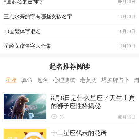
5画起名的吉祥字
08月16日
三点水旁的字有哪些女孩名字
11月16日
10画繁体字取名
10月13日
圣经女孩名字大全集
11月20日
起名推荐阅读
星座
算命
起名
心理测试
老黄历
塔罗牌占卜
8月8日是什么星座？天生主角
的狮子座性格揭秘
58
08月16日
十二星座代表的花语