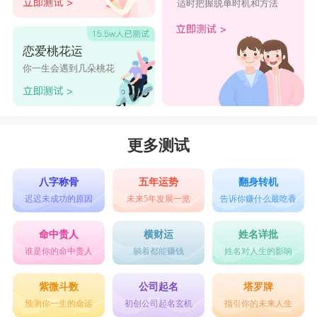
适时把握脱单时机和方法
恋爱桃花运
你一生会遇到几朵桃花
更多测试
八字称骨
五年运势
翻身转机
迟迟未成功的原因
未来5年发展一览
告诉你赚什么最吃香
命中贵人
横财运
姓名详批
谁是你的命中贵人
躺着都能赚钱
姓名对人生的影响
紫微斗数
公司起名
塔罗牌
预测你一生的命运
初创公司起名玄机
指引你的未来人生