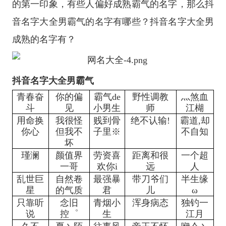
的第一印象，有些人偏好成熟霸气的名字，那么抖
音名字大全男霸气的名字有哪些？抖音名字大全男
成熟的名字有？
抖音名字大全男霸气
青春奋
你的偏
霸气de
野性调教
灬煞血
斗
见
小男生
师
江楜
用命换
我很怪
贱到骨
绝不认输!
霸道,却
你心
但我不
子里※
不自知
坏
瑾澜
颜值界
劳资喜
距离和很
一个超
一哥
欢你i
远
人
乱世巨
自然卷
最强暴
带刀爷们
半生缘
星
的气质
君
儿
ω
只靠听
念旧
青烟小
浑身病态
独钓一
说
控゜
生
江月