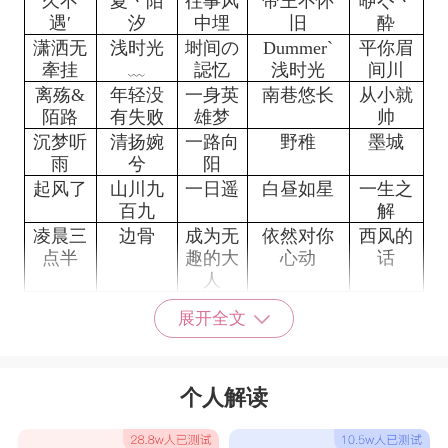
久不
夏丶陌
往事风
帝王不怀
咿亽丶
遇′
汐
中埋
旧
酔
潇洒无
浅时光
埘间の
Dummer`
平你眉
牽挂
﹏
誋忆
浅时光
间川
离殇&
年轻没
一身英
南巷悠长
从小就
陌路
有失败
雄梦
帅
沉梦听
清扬婉
一路向
野稚
墨城
雨
兮
阳
起风了
山川九
一日遥
白昼如星
一生之
百九
解
凌晨三
边骨
成为无
依然对你
西风的
点半
趣的大
心动
话
人
岛徒
阔别
孤魂
桐婧
鹿痴
展开全文
抖音名字大全男成熟
小鹿撞
此生再
盖世英雄
哭过痛
爱着爱
个人解读
死了啊
无相见
少女梦
过何曾
着就淡
时
弃过
了