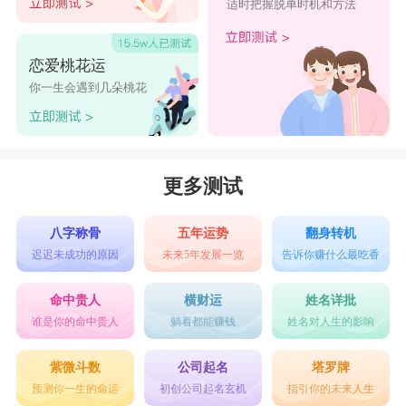
适时把握脱单时机和方法
恋爱桃花运
你一生会遇到几朵桃花
更多测试
八字称骨
五年运势
翻身转机
迟迟未成功的原因
未来5年发展一览
告诉你赚什么最吃香
命中贵人
横财运
姓名详批
谁是你的命中贵人
躺着都能赚钱
姓名对人生的影响
紫微斗数
公司起名
塔罗牌
预测你一生的命运
初创公司起名玄机
指引你的未来人生