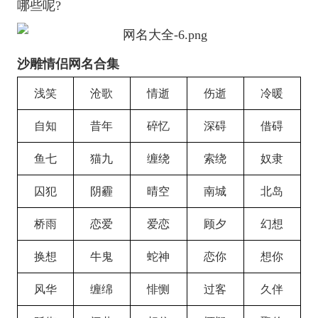
哪些呢?
沙雕情侣网名合集
浅笑
沧歌
情逝
伤逝
冷暖
自知
昔年
碎忆
深碍
借碍
鱼七
猫九
缠绕
索绕
奴隶
囚犯
阴霾
晴空
南城
北岛
桥雨
恋爱
爱恋
顾夕
幻想
换想
牛鬼
蛇神
恋你
想你
风华
缠绵
悱恻
过客
久伴