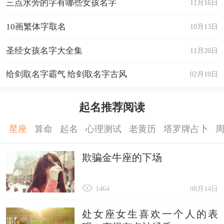
三点水旁的字有哪些女孩名字
11月16日
10画繁体字取名
10月13日
圣经女孩名字大全集
11月20日
给剑取名字霸气 给剑取名字古风
02月10日
起名推荐阅读
星座
算命
起名
心理测试
老黄历
塔罗牌占卜
欺骗金牛座的下场
1464
08月14日
处女座女生喜欢一个人的表