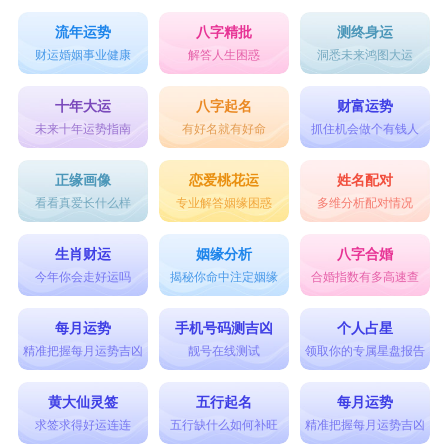
流年运势
八字精批
测终身运
财运婚姻事业健康
解答人生困惑
洞悉未来鸿图大运
十年大运
八字起名
财富运势
未来十年运势指南
有好名就有好命
抓住机会做个有钱人
正缘画像
恋爱桃花运
姓名配对
看看真爱长什么样
专业解答姻缘困惑
多维分析配对情况
生肖财运
姻缘分析
八字合婚
今年你会走好运吗
揭秘你命中注定姻缘
合婚指数有多高速查
每月运势
手机号码测吉凶
个人占星
精准把握每月运势吉凶
靓号在线测试
领取你的专属星盘报告
黄大仙灵签
五行起名
每月运势
求签求得好运连连
五行缺什么如何补旺
精准把握每月运势吉凶