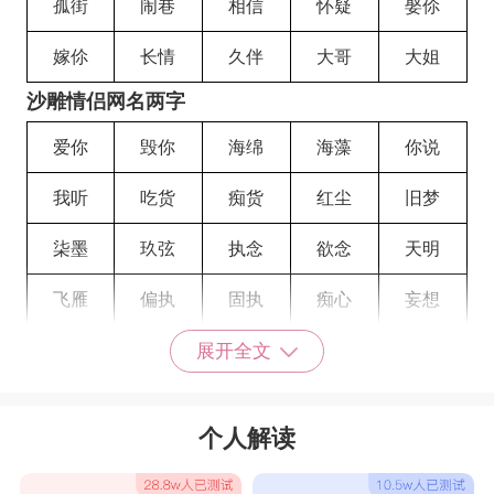
孤街
闹巷
相信
怀疑
娶伱
嫁伱
长情
久伴
大哥
大姐
沙雕情侣网名两字
爱你
毁你
海绵
海藻
你说
我听
吃货
痴货
红尘
旧梦
柒墨
玖弦
执念
欲念
天明
飞雁
偏执
固执
痴心
妄想
蓦然
寸缕
温存
断誸
空城
展开全文
旧巷
夺命
权命
啊哈
嗯哼
个人解读
魂淡
後帝
女帝
鱼刺
猫骨