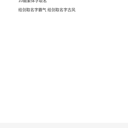
10画繁体字取名
给剑取名字霸气 给剑取名字古风