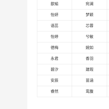
歆瑜
宛澜
怡妍
梦颖
语蕊
芯蓉
怡婷
兮敏
德梅
婉如
永君
香羽
碧汐
建瑕
安辰
苗涵
睿然
鸾腹