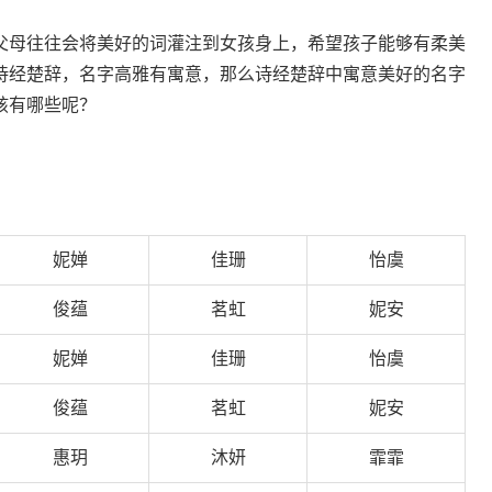
父母往往会将美好的词灌注到女孩身上，希望孩子能够有柔美
诗经楚辞，名字高雅有寓意，那么诗经楚辞中寓意美好的名字
孩有哪些呢？
妮婵
佳珊
怡虞
俊蕴
茗虹
妮安
妮婵
佳珊
怡虞
俊蕴
茗虹
妮安
惠玥
沐妍
霏霏