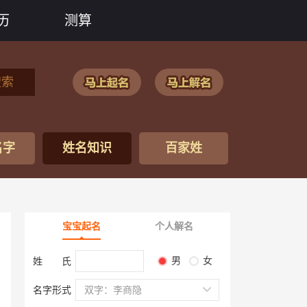
历
测算
搜索
名字
姓名知识
百家姓
宝宝起名
个人解名
男
女
姓 氏
名字形式
双字：李商隐