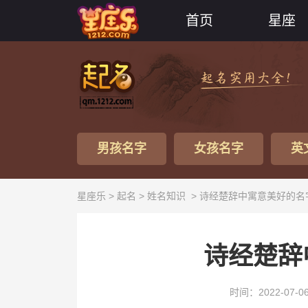
首页
星座
男孩名字
女孩名字
英
星座乐 >
起名
>
姓名知识
> 诗经楚辞中寓意美好的名
诗经楚辞
时间：2022-07-0