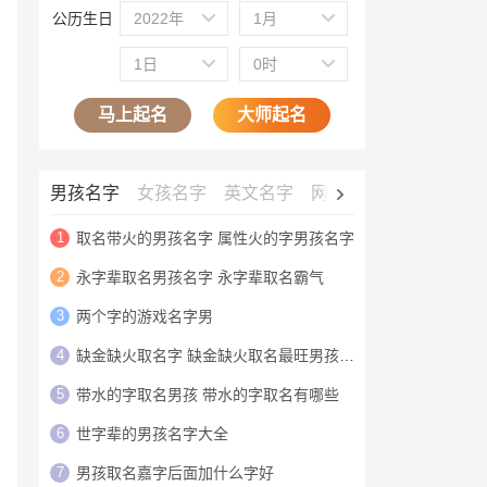
公历生日
2022年
1月
1日
0时
马上起名
大师起名
男孩名字
女孩名字
英文名字
网名大全
公司名字
1
取名带火的男孩名字 属性火的字男孩名字
2
永字辈取名男孩名字 永字辈取名霸气
3
两个字的游戏名字男
4
缺金缺火取名字 缺金缺火取名最旺男孩名字
5
带水的字取名男孩 带水的字取名有哪些
6
世字辈的男孩名字大全
7
男孩取名嘉字后面加什么字好