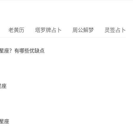
老黄历
塔罗牌占卜
周公解梦
灵签占卜
么星座？有哪些优缺点
星座
么星座