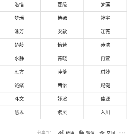
洛惜
菱缘
梦莲
梦瑶
椿嫣
婷宇
泳芳
安歆
江薇
楚龄
怡若
苑洁
水静
薇晓
冉萱
雁方
萍菱
琪妙
诚粲
茜怡
赐键
斗文
妤渲
佳源
慧恩
紫灵
入川
分享到：
微博
微信
空间