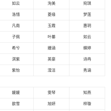
如云
洵美
宛琪
洛惜
菱缘
梦莲
凡南
玉霞
惠玥
子佩
叶蓁
如云
希兮
姗涵
蝾婷
淇紫
英豪
诗冉
紫怡
滢洁
秀涵
媛媛
雯琴
知燕
歆雪
旭妍
梓璇