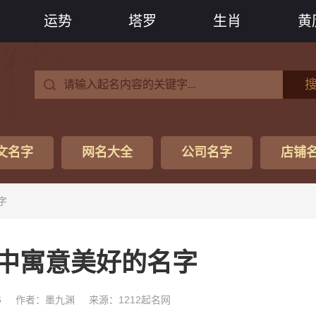
运势
塔罗
生肖
黄
文名字
网名大全
公司名字
店铺
字
中寓意美好的名字
6
作者：墨九渊
来源：1212起名网