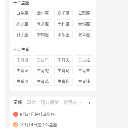
十二星座
白羊座
金牛座
双子座
巨蟹座
狮子座
处女座
天秤座
天蝎座
射手座
摩羯座
水瓶座
双鱼座
十二生肖
生肖鼠
生肖牛
生肖虎
生肖兔
生肖龙
生肖蛇
生肖马
生肖羊
生肖猴
生肖鸡
生肖狗
生肖猪
星座
算命
周公解梦
塔罗占卜
心理测试
老黄历
1
8月24日是什么星座
2
10月14日是什么星座