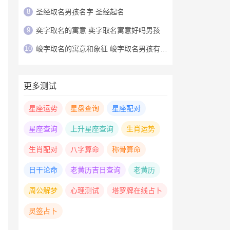
8
圣经取名男孩名字 圣经起名
9
奕字取名的寓意 奕字取名寓意好吗男孩
10
峻字取名的寓意和象征 峻字取名男孩有寓意
更多测试
星座运势
星盘查询
星座配对
星座查询
上升星座查询
生肖运势
生肖配对
八字算命
称骨算命
日干论命
老黄历吉日查询
老黄历
周公解梦
心理测试
塔罗牌在线占卜
灵签占卜