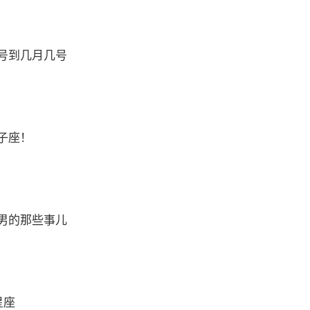
号到几月几号
子座！
男的那些事儿
星座