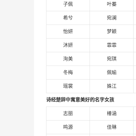
子佩
叶蓁
希兮
宛澜
怡妍
梦颖
沐妍
霏霏
洵美
宛琪
冬梅
佩瑜
瑶裳
姝江
诗经楚辞中寓意美好的名字女孩
志丽
椿涵
鸣源
佳琳