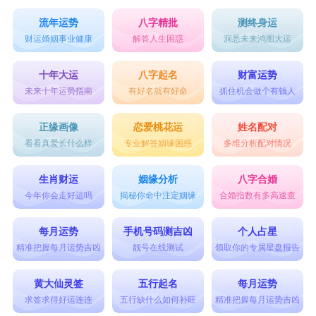
流年运势
八字精批
测终身运
财运婚姻事业健康
解答人生困惑
洞悉未来鸿图大运
十年大运
八字起名
财富运势
未来十年运势指南
有好名就有好命
抓住机会做个有钱人
正缘画像
恋爱桃花运
姓名配对
看看真爱长什么样
专业解答姻缘困惑
多维分析配对情况
生肖财运
姻缘分析
八字合婚
今年你会走好运吗
揭秘你命中注定姻缘
合婚指数有多高速查
每月运势
手机号码测吉凶
个人占星
精准把握每月运势吉凶
靓号在线测试
领取你的专属星盘报告
黄大仙灵签
五行起名
每月运势
求签求得好运连连
五行缺什么如何补旺
精准把握每月运势吉凶