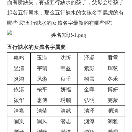
面有所缺失，有些五行缺水的孩子，父母会给孩子
起名五行属水，那么五行缺水的女孩名字属虎的有
哪些呢?五行缺水的女孩名字最新的有哪些呢?
五行缺水的女孩名字属虎
惠鸣
玉滢
沈忻
泽凝
君雪
昱清
宇翡
韦盈
紫彭
珲弦
炎鸿
风淼
秋壬
栩雪
冬禾
依溪
桉平
妍福
金晖
博妍
颍华
惠傅
琇鹏
弘明
芫蒙
清嘉
清莹
清懿
清泽
澜清
澜岚
澜风
潜志
渊淳
渊雅