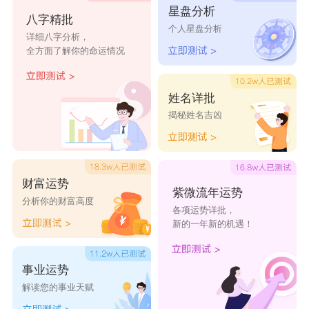
星盘分析
沂盼
沂楠
妍汐
清滢
涓莹
八字精批
个人星盘分析
详细八字分析，
漫渱
沙雨
沛洋
洁文
润婉
全方面了解你的命运情况
涵洁
沈雅
嫣瑶
清韵
洁芝
萍池
清莹
芬泽
凌玉
流慕
姓名详批
湘汐
沛蓉
清妍
澜琴
楠凌
揭秘姓名吉凶
源之
淑芸
润丽
沐瑄
若源
雅沃
晓沁
清琬
云汐
淑然
财富运势
紫微流年运势
分析你的财富高度
各项运势详批，
新的一年新的机遇！
事业运势
解读您的事业天赋