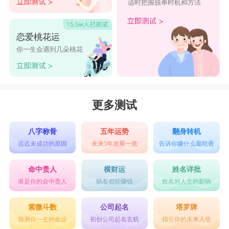
适时把握脱单时机和方法
恋爱桃花运
你一生会遇到几朵桃花
更多测试
八字称骨
五年运势
翻身转机
迟迟未成功的原因
未来5年发展一览
告诉你赚什么最吃香
命中贵人
横财运
姓名详批
谁是你的命中贵人
躺着都能赚钱
姓名对人生的影响
紫微斗数
公司起名
塔罗牌
预测你一生的命运
初创公司起名玄机
指引你的未来人生