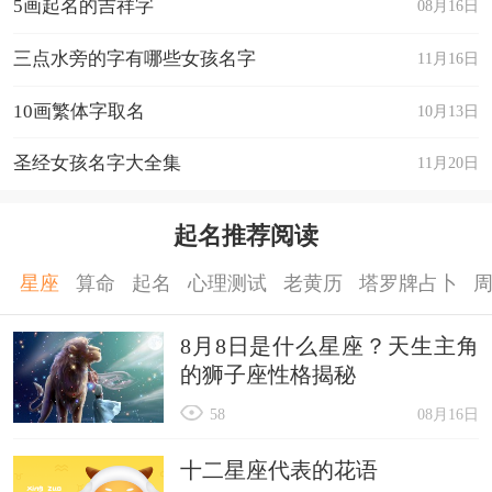
5画起名的吉祥字
08月16日
三点水旁的字有哪些女孩名字
11月16日
10画繁体字取名
10月13日
圣经女孩名字大全集
11月20日
起名推荐阅读
星座
算命
起名
心理测试
老黄历
塔罗牌占卜
8月8日是什么星座？天生主角
的狮子座性格揭秘
58
08月16日
十二星座代表的花语