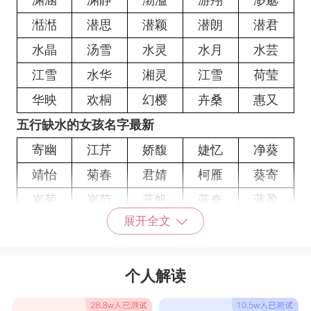
渊涵
渊静
渤溢
游翔
渺邈
湉湉
潜思
潜颖
潜朗
潜君
水晶
汤雪
水灵
水月
水芸
江雪
水华
湘灵
江雪
荷莹
华映
欢桐
幻樱
卉桑
惠又
五行缺水的女孩名字最新
寄幽
江芹
娇馥
婕忆
净葵
靖怡
菊春
君婧
柯雁
葵寄
岚菊
岚芍
蓝帆
蓝奇
蓝盈
展开全文
沂雪
沂姿
沂芮
沂露
沂倩
沂梦
沂红
沂珍
沂菲
沂漫
个人解读
沂梓
沂洁
沂柳
沂荷
沂怀
沂爱
沂媛
沂心
沂琪
沂蓝