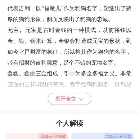
代表吉利，以“福墩儿”作为狗狗名字，塑造出了憨
厚的狗狗形象，侧面反映出了狗狗的忠诚。
元宝。元宝是古时金钱的一种模式，以前将钱以
金、银、铜来计算，金银会打造成元宝的形状，到
如今它是财富的象征，所以将其作为狗狗的名字，
带有招财的吉利寓意，是个不错的宠物名字。
鑫鑫。鑫由三金组成，引申为多金多福之义。非常
直面的吉祥招财的寓意。叠字给狗狗起名，既彰显
狗狗活泼的形象，又给狗狗起到了一个好听且寓意
展开全文
深厚的好名字。
狗狗名字吉利顺口好听
个人解读
款哥
王子
辛巴
华子
仔仔