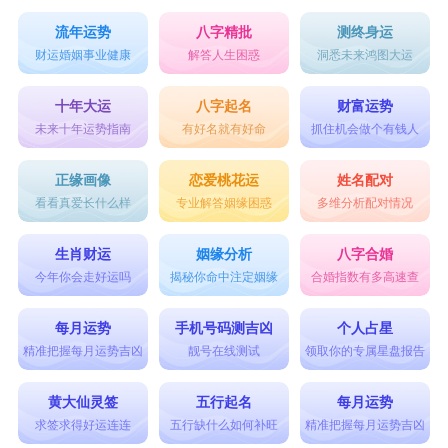
流年运势
八字精批
测终身运
财运婚姻事业健康
解答人生困惑
洞悉未来鸿图大运
十年大运
八字起名
财富运势
未来十年运势指南
有好名就有好命
抓住机会做个有钱人
正缘画像
恋爱桃花运
姓名配对
看看真爱长什么样
专业解答姻缘困惑
多维分析配对情况
生肖财运
姻缘分析
八字合婚
今年你会走好运吗
揭秘你命中注定姻缘
合婚指数有多高速查
每月运势
手机号码测吉凶
个人占星
精准把握每月运势吉凶
靓号在线测试
领取你的专属星盘报告
黄大仙灵签
五行起名
每月运势
求签求得好运连连
五行缺什么如何补旺
精准把握每月运势吉凶