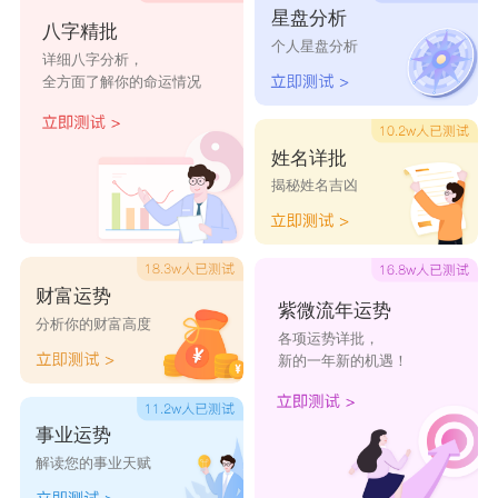
雅虎
公爵
爵士
金宝
源源
星盘分析
八字精批
钱钱
银宝
旺福
旺财
旺旺
个人星盘分析
详细八字分析，
奶酪
银宝
康康
安安
平平
全方面了解你的命运情况
浩洋
潜儿
小潆
皮克
迈克
姓名详批
旋风
亚瑟
大壮
西蒙
丽莎
揭秘姓名吉凶
卡隆
现金
崽崽
浩学
大清
海锘
阿淼
兴旺
天佑
鑫鑫
辉辉
金贵
昊子
凯瑞
鸿波
财富运势
紫微流年运势
润儿
哲海
爱贝
贝尔
浛浛
分析你的财富高度
各项运势详批，
新的一年新的机遇！
小强
曲曲
安妮
贝宝
来福
事业运势
解读您的事业天赋