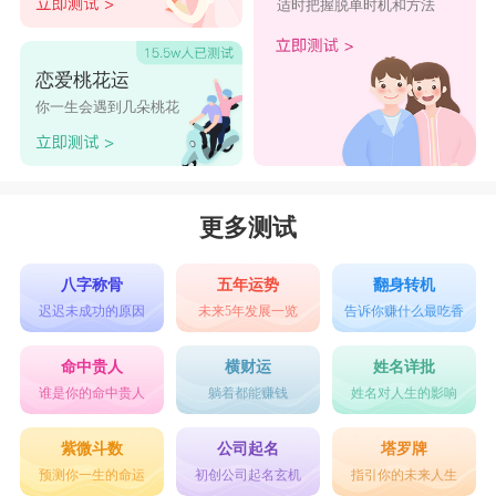
适时把握脱单时机和方法
恋爱桃花运
你一生会遇到几朵桃花
更多测试
八字称骨
五年运势
翻身转机
迟迟未成功的原因
未来5年发展一览
告诉你赚什么最吃香
命中贵人
横财运
姓名详批
谁是你的命中贵人
躺着都能赚钱
姓名对人生的影响
紫微斗数
公司起名
塔罗牌
预测你一生的命运
初创公司起名玄机
指引你的未来人生