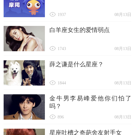
1937
08月13日
白羊座女生的爱情弱点
1743
08月13日
薛之谦是什么星座？
1844
08月13日
金牛男李易峰爱他你们怕了
吗？
896
08月13日
星座吐槽之奇葩舍友射手女