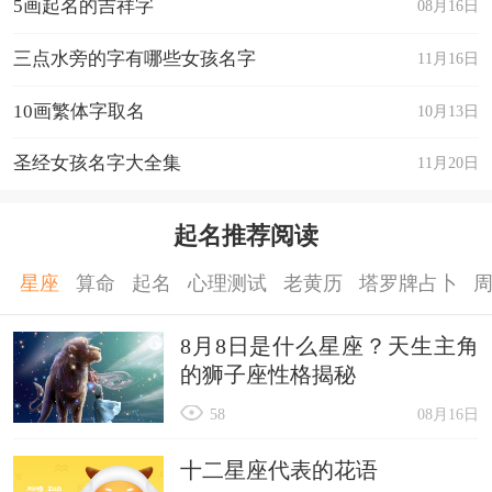
5画起名的吉祥字
08月16日
三点水旁的字有哪些女孩名字
11月16日
10画繁体字取名
10月13日
圣经女孩名字大全集
11月20日
起名推荐阅读
星座
算命
起名
心理测试
老黄历
塔罗牌占卜
8月8日是什么星座？天生主角
的狮子座性格揭秘
58
08月16日
十二星座代表的花语