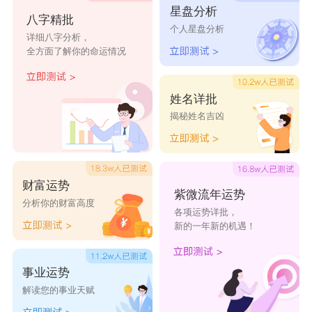
星盘分析
八字精批
个人星盘分析
远航
祥贤
天宇
曾笑
光辉
详细八字分析，
全方面了解你的命运情况
星汉
长运
锦良
卓霖
凌天
咏思
隆学
辰钊
广瞻
振夏
姓名详批
揭秘姓名吉凶
正初
坤康
苑博
君之
祥熙
晨皓
山厚
希维
辰阳
灿晗
财富运势
紫微流年运势
分析你的财富高度
各项运势详批，
新的一年新的机遇！
事业运势
解读您的事业天赋