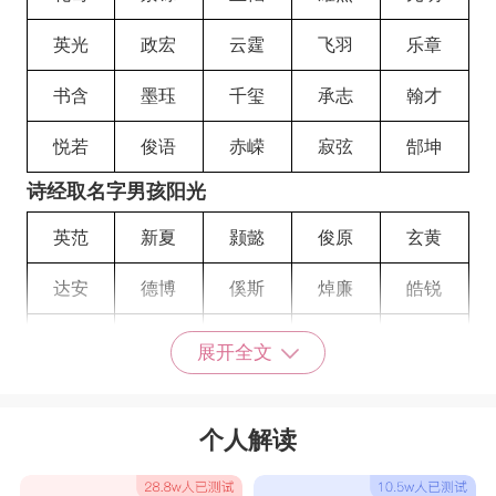
英光
政宏
云霆
飞羽
乐章
书含
墨珏
千玺
承志
翰才
悦若
俊语
赤嵘
寂弦
郜坤
诗经取名字男孩阳光
英范
新夏
颢懿
俊原
玄黄
达安
德博
傒斯
焯廉
皓锐
白驹
博超
自永
惠然
亦正
展开全文
庚晔
远扬
隽天
颖拯
清猗
个人解读
云鹤
鹏煊
子胥
奇玮
瀚文
文栋
鸿飞
坚诚
智晖
嘉悦