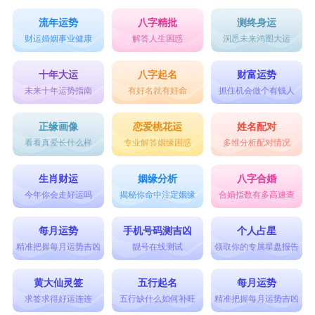
流年运势
八字精批
测终身运
财运婚姻事业健康
解答人生困惑
洞悉未来鸿图大运
十年大运
八字起名
财富运势
未来十年运势指南
有好名就有好命
抓住机会做个有钱人
正缘画像
恋爱桃花运
姓名配对
看看真爱长什么样
专业解答姻缘困惑
多维分析配对情况
生肖财运
姻缘分析
八字合婚
今年你会走好运吗
揭秘你命中注定姻缘
合婚指数有多高速查
每月运势
手机号码测吉凶
个人占星
精准把握每月运势吉凶
靓号在线测试
领取你的专属星盘报告
黄大仙灵签
五行起名
每月运势
求签求得好运连连
五行缺什么如何补旺
精准把握每月运势吉凶