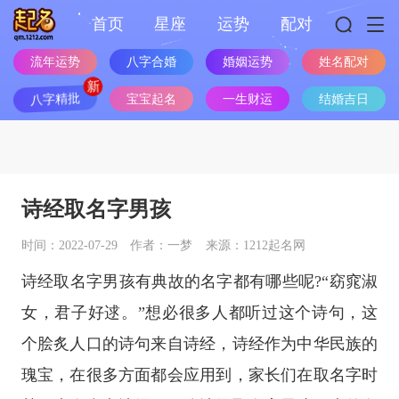
首页
星座
运势
配对
流年运势
八字合婚
婚姻运势
姓名配对
八字精批
宝宝起名
一生财运
结婚吉日
诗经取名字男孩
时间：2022-07-29
作者：一梦
来源：1212起名网
诗经取名字男孩有典故的名字都有哪些呢?“窈窕淑
女，君子好逑。”想必很多人都听过这个诗句，这
个脍炙人口的诗句来自诗经，诗经作为中华民族的
瑰宝，在很多方面都会应用到，家长们在取名字时