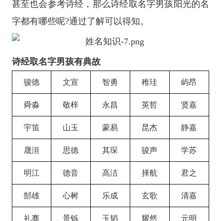
甚至也会参考诗经，那么诗经取名字男孩阳光的名
字都有哪些呢?通过了解可以得知。
诗经取名字男孩有典故
骏德
文宣
智勇
稚珪
屿昂
舜淼
敬梓
永昌
英哲
贤嘉
宇笛
山玉
蒙易
昆杰
静嘉
晟洹
思德
其琛
骏声
学苏
明江
德音
高洁
择航
君之
郜雄
心树
乐成
玄歌
清嘉
礼骞
景铄
玉韬
耀然
元明