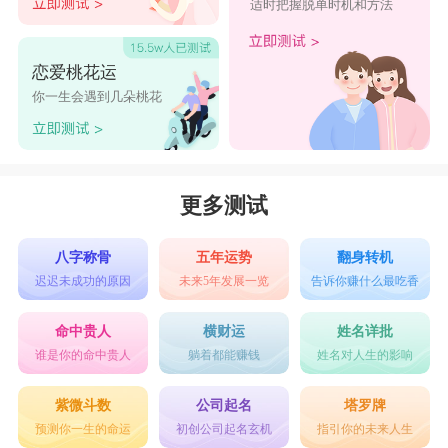
适时把握脱单时机和方法
恋爱桃花运
你一生会遇到几朵桃花
更多测试
八字称骨
五年运势
翻身转机
迟迟未成功的原因
未来5年发展一览
告诉你赚什么最吃香
命中贵人
横财运
姓名详批
谁是你的命中贵人
躺着都能赚钱
姓名对人生的影响
紫微斗数
公司起名
塔罗牌
预测你一生的命运
初创公司起名玄机
指引你的未来人生