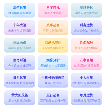
流年运势
八字精批
测终身运
财运婚姻事业健康
解答人生困惑
洞悉未来鸿图大运
十年大运
八字起名
财富运势
未来十年运势指南
有好名就有好命
抓住机会做个有钱人
正缘画像
恋爱桃花运
姓名配对
看看真爱长什么样
专业解答姻缘困惑
多维分析配对情况
生肖财运
姻缘分析
八字合婚
今年你会走好运吗
揭秘你命中注定姻缘
合婚指数有多高速查
每月运势
手机号码测吉凶
个人占星
精准把握每月运势吉凶
靓号在线测试
领取你的专属星盘报告
黄大仙灵签
五行起名
每月运势
求签求得好运连连
五行缺什么如何补旺
精准把握每月运势吉凶