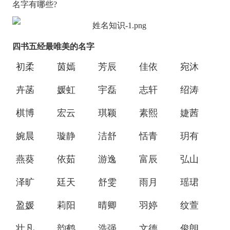
名字有哪些?
四书五经最唯美的名字
初柔
茵嫣
芳辰
佳依
宛沐
卉菡
媛虹
宇磊
志轩
绍涛
棋博
宏云
琪颖
素熙
婕茜
婉晨
璇静
洁舒
恬青
玥有
燕葵
依茹
游逸
富辰
弘山
泽旷
廷天
舒雯
雨月
瑶珺
盈媛
莉阳
晴卿
羽婷
纹萱
壮凡
韵鹤
浩强
文德
俊朗