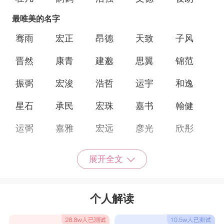
最唯美的名字
骞雨
宏正
昂德
天致
子风
晋然
康青
建邈
思翼
锦范
振弼
宏浚
浩哲
运宇
和逸
星石
承民
宏珠
嘉书
翰健
运弼
嘉雅
宏远
彦光
欣彤
诺炜
琳娅
之莹
倩欣
安玲
展开全文
雅青
炎凝
琲月
珊倩
革安
寒茹
菀儒
彤怡
黛云
痴柔
个人解读