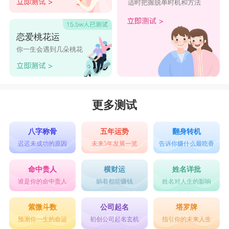
适时把握脱单时机和方法
恋爱桃花运
你一生会遇到几朵桃花
更多测试
八字称骨
五年运势
翻身转机
迟迟未成功的原因
未来5年发展一览
告诉你赚什么最吃香
命中贵人
横财运
姓名详批
谁是你的命中贵人
躺着都能赚钱
姓名对人生的影响
紫微斗数
公司起名
塔罗牌
预测你一生的命运
初创公司起名玄机
指引你的未来人生