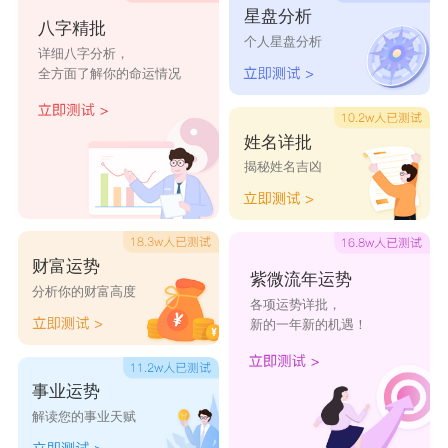
星盘分析
八字精批
耀伟
海彦
雪汐
璇璐
月泓
个人星盘分析
详细八字分析，
全方面了解你的命运情况
姓名详批
揭秘姓名吉凶
财富运势
紫微流年运势
分析你的财富高度
各项运势详批，
新的一年新的机遇！
事业运势
解读您的事业天赋