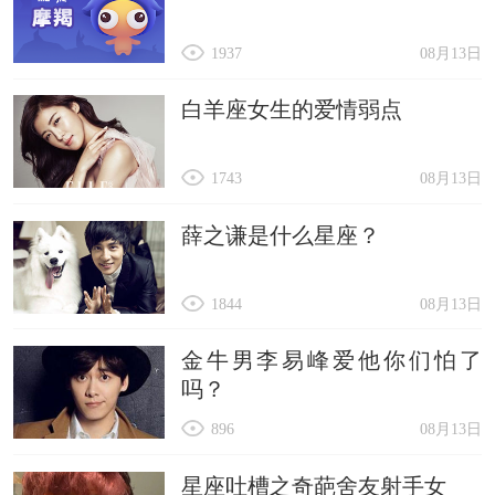
1937
08月13日
白羊座女生的爱情弱点
1743
08月13日
薛之谦是什么星座？
1844
08月13日
金牛男李易峰爱他你们怕了
吗？
896
08月13日
星座吐槽之奇葩舍友射手女