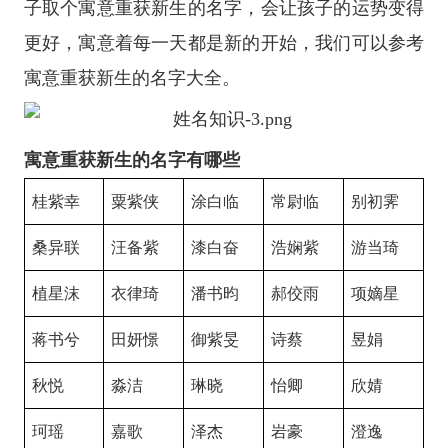
子取个寓意重获新生的名字，会让孩子的运势变得
更好，寓意着每一天都是新的开始，我们可以参考
寓意重获新生的名字大全。
寓意重获新生的名字有哪些
桂紫幸
粟紫侠
涂白临
常尉临
别初霁
桑异联
汪备紫
漆白奋
浩娴紫
游当琦
植星沫
衣律琦
潘书昀
郝佼雨
项嫡星
蒋书兮
田妍憬
御紫旻
诗蔡
昱娟
秋悦
淼洁
琳晓
怡卿
欣婧
珂瑶
嘉歌
泽杰
岩豪
澄逸