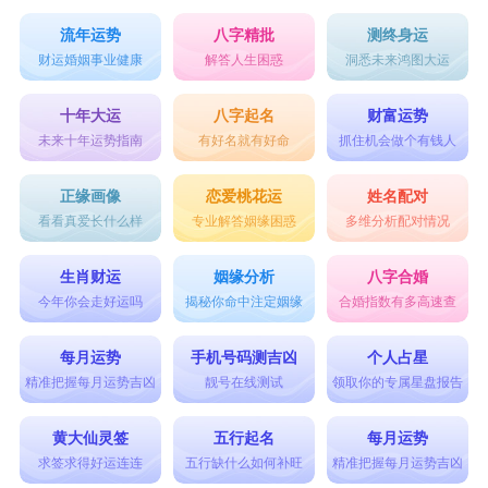
流年运势
八字精批
测终身运
财运婚姻事业健康
解答人生困惑
洞悉未来鸿图大运
十年大运
八字起名
财富运势
未来十年运势指南
有好名就有好命
抓住机会做个有钱人
正缘画像
恋爱桃花运
姓名配对
看看真爱长什么样
专业解答姻缘困惑
多维分析配对情况
生肖财运
姻缘分析
八字合婚
今年你会走好运吗
揭秘你命中注定姻缘
合婚指数有多高速查
每月运势
手机号码测吉凶
个人占星
精准把握每月运势吉凶
靓号在线测试
领取你的专属星盘报告
黄大仙灵签
五行起名
每月运势
求签求得好运连连
五行缺什么如何补旺
精准把握每月运势吉凶