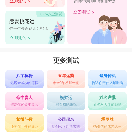
适时把握脱单时机和方法
恋爱桃花运
你一生会遇到几朵桃花
更多测试
八字称骨
五年运势
翻身转机
迟迟未成功的原因
未来5年发展一览
告诉你赚什么最吃香
命中贵人
横财运
姓名详批
谁是你的命中贵人
躺着都能赚钱
姓名对人生的影响
紫微斗数
公司起名
塔罗牌
预测你一生的命运
初创公司起名玄机
指引你的未来人生