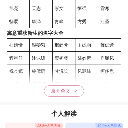
旭尧
天志
崇文
恒强
霖寒
畅展
辉泽
青峰
方秀
江圣
寓意重获新生的名字大全
桂婧恬
银嫈紫
邢廷兮
卞嫄雨
雍偲紫
程星仟
沐沫珺
栾妲凭
陆妙素
丘珮凤
祝今嫣
鲍億雨
甘沉笑
风珮琦
柯多思
申紫沁
桑飘蝶
胥珲娆
沈璧付
静秋
展开全文
秀丽
乐悦
丽华
斯茹
君怡
泓梓
秀雨
欣惠
婷雪
悦紫
个人解读
秀欣
舟展
华翰
桦德
灿鸿