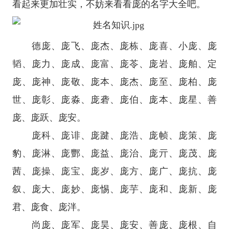
看起来更加壮实，不妨来看看庞的名字大全吧。
德庞、庞飞、庞杰、庞栋、庞喜、小庞、庞
韬、庞力、庞成、庞富、庞苓、庞岩、庞舶、定
庞、庞神、庞敬、庞本、庞杰、庞至、庞柏、庞
世、庞彰、庞淼、庞砻、庞伯、庞本、庞星、善
庞、庞跃、庞安。
庞科、庞诽、庞踺、庞浩、庞帧、庞策、庞
豹、庞淋、庞酆、庞益、庞治、庞亓、庞茂、庞
茜、庞操、庞宝、庞岁、庞方、庞广、庞抗、庞
叙、庞大、庞妙、庞惕、庞芋、庞和、庞新、庞
君、庞食、庞泮。
尚庞、庞军、庞昊、庞安、善庞、庞根、自