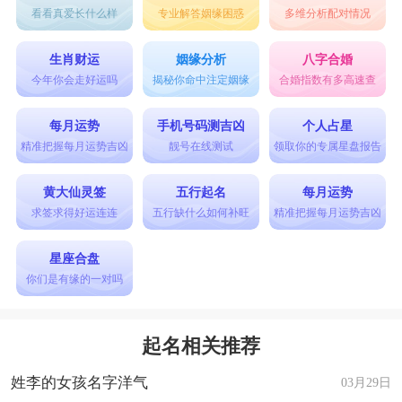
看看真爱长什么样
专业解答姻缘困惑
多维分析配对情况
生肖财运
姻缘分析
八字合婚
今年你会走好运吗
揭秘你命中注定姻缘
合婚指数有多高速查
每月运势
手机号码测吉凶
个人占星
精准把握每月运势吉凶
靓号在线测试
领取你的专属星盘报告
黄大仙灵签
五行起名
每月运势
求签求得好运连连
五行缺什么如何补旺
精准把握每月运势吉凶
星座合盘
你们是有缘的一对吗
起名相关推荐
姓李的女孩名字洋气
03月29日