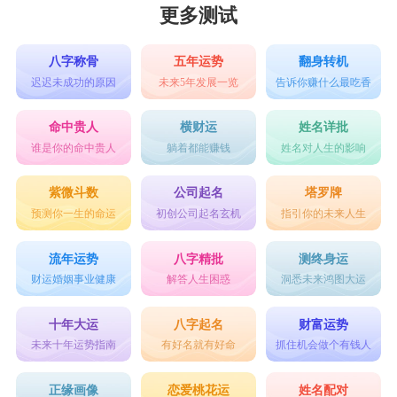
更多测试
八字称骨
五年运势
翻身转机
迟迟未成功的原因
未来5年发展一览
告诉你赚什么最吃香
命中贵人
横财运
姓名详批
谁是你的命中贵人
躺着都能赚钱
姓名对人生的影响
紫微斗数
公司起名
塔罗牌
预测你一生的命运
初创公司起名玄机
指引你的未来人生
流年运势
八字精批
测终身运
财运婚姻事业健康
解答人生困惑
洞悉未来鸿图大运
十年大运
八字起名
财富运势
未来十年运势指南
有好名就有好命
抓住机会做个有钱人
正缘画像
恋爱桃花运
姓名配对