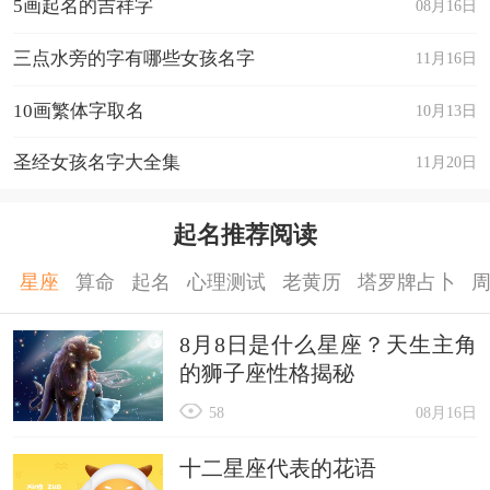
5画起名的吉祥字
08月16日
三点水旁的字有哪些女孩名字
11月16日
10画繁体字取名
10月13日
圣经女孩名字大全集
11月20日
起名推荐阅读
星座
算命
起名
心理测试
老黄历
塔罗牌占卜
8月8日是什么星座？天生主角
的狮子座性格揭秘
58
08月16日
十二星座代表的花语