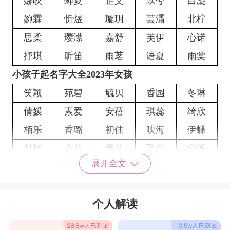
娜映
蝉夏
芷文
玖兮
白凝
婉霖
忻煜
璇玥
芸灀
北柠
思柔
璎潆
嘉舒
芙伊
心诺
抒琪
昕笛
雨茗
语夏
雨棠
小孩子起名字大全2023年女孩
笑颖
苑碧
毓贝
香园
冬琳
倩媛
素爱
安蓓
琪蕊
绮欣
栢乐
香璐
初佳
映海
伊蝶
魅媚
嘉蕊
意蓝
飞尔
宛派
展开全文
怜槿
涵瑗
佳苛
蓝璐
琦瑶
风容
诺丝
逸苑
姗洛
冉甯
个人解读
寻知
水媛
潼秋
江卓
云卿
优琦
羽恋
亦甜
琪庭
芷洁