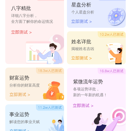
星盘分析
静爱
妙薇
娜裳
碧菡
盼妤
八字精批
个人星盘分析
详细八字分析，
虞静
胧岚
嫔晗
珍姞
菲娜
全方面了解你的命运情况
冉冰
听璐
欣华
童馨
绮嫣
姓名详批
揭秘姓名吉凶
财富运势
紫微流年运势
分析你的财富高度
各项运势详批，
新的一年新的机遇！
事业运势
解读您的事业天赋