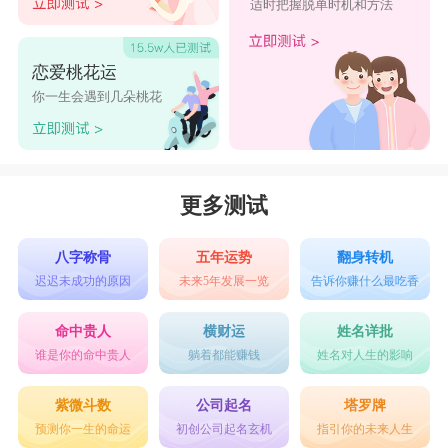
适时把握脱单时机和方法
恋爱桃花运
你一生会遇到几朵桃花
更多测试
八字称骨
五年运势
翻身转机
迟迟未成功的原因
未来5年发展一览
告诉你赚什么最吃香
命中贵人
横财运
姓名详批
谁是你的命中贵人
躺着都能赚钱
姓名对人生的影响
紫微斗数
公司起名
塔罗牌
预测你一生的命运
初创公司起名玄机
指引你的未来人生