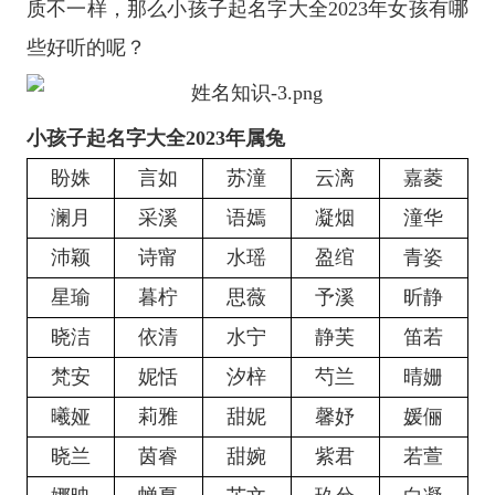
质不一样，那么小孩子起名字大全2023年女孩有哪
些好听的呢？
小孩子起名字大全2023年属兔
盼姝
言如
苏潼
云漓
嘉菱
澜月
采溪
语嫣
凝烟
潼华
沛颖
诗甯
水瑶
盈绾
青姿
星瑜
暮柠
思薇
予溪
昕静
晓洁
依清
水宁
静芙
笛若
梵安
妮恬
汐梓
芍兰
晴姗
曦娅
莉雅
甜妮
馨妤
媛俪
晓兰
茵睿
甜婉
紫君
若萱