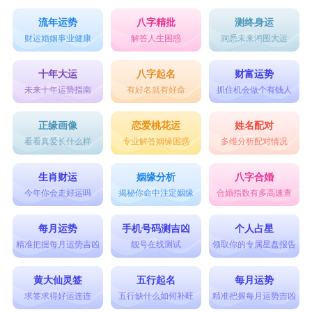
流年运势
八字精批
测终身运
财运婚姻事业健康
解答人生困惑
洞悉未来鸿图大运
十年大运
八字起名
财富运势
未来十年运势指南
有好名就有好命
抓住机会做个有钱人
正缘画像
恋爱桃花运
姓名配对
看看真爱长什么样
专业解答姻缘困惑
多维分析配对情况
生肖财运
姻缘分析
八字合婚
今年你会走好运吗
揭秘你命中注定姻缘
合婚指数有多高速查
每月运势
手机号码测吉凶
个人占星
精准把握每月运势吉凶
靓号在线测试
领取你的专属星盘报告
黄大仙灵签
五行起名
每月运势
求签求得好运连连
五行缺什么如何补旺
精准把握每月运势吉凶