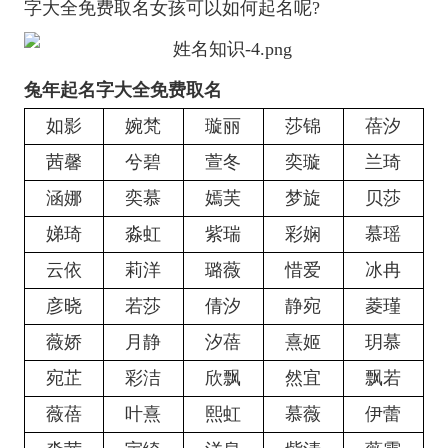
字大全免费取名女孩可以如何起名呢?
兔年起名字大全免费取名
如影
婉梵
璇丽
莎锦
蓓汐
茜馨
兮碧
萱冬
奕璇
兰琦
涵娜
奕慕
嫣芙
梦旋
贝莎
娣琦
淼虹
紫瑞
彩娴
慕瑶
云依
莉洋
璐薇
惜爱
冰冉
彦晓
若莎
倩汐
静宛
菱瑾
薇娇
月静
汐蓓
熹姬
玥慕
宛芷
彩洁
欣飘
然宜
飘若
薇蓓
叶熹
熙虹
慕薇
伊蕾