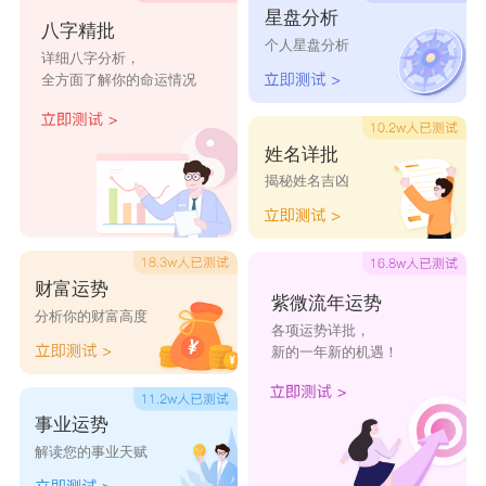
星盘分析
欣萱
水诗
梵敏
唯芷
滢冰
八字精批
个人星盘分析
详细八字分析，
菲兔
俪叶
梦芙
以俪
问兮
全方面了解你的命运情况
姓名详批
揭秘姓名吉凶
财富运势
紫微流年运势
分析你的财富高度
各项运势详批，
新的一年新的机遇！
事业运势
解读您的事业天赋