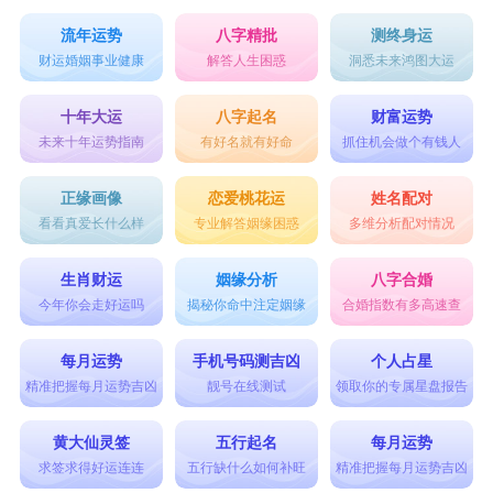
流年运势
八字精批
测终身运
财运婚姻事业健康
解答人生困惑
洞悉未来鸿图大运
十年大运
八字起名
财富运势
未来十年运势指南
有好名就有好命
抓住机会做个有钱人
正缘画像
恋爱桃花运
姓名配对
看看真爱长什么样
专业解答姻缘困惑
多维分析配对情况
生肖财运
姻缘分析
八字合婚
今年你会走好运吗
揭秘你命中注定姻缘
合婚指数有多高速查
每月运势
手机号码测吉凶
个人占星
精准把握每月运势吉凶
靓号在线测试
领取你的专属星盘报告
黄大仙灵签
五行起名
每月运势
求签求得好运连连
五行缺什么如何补旺
精准把握每月运势吉凶