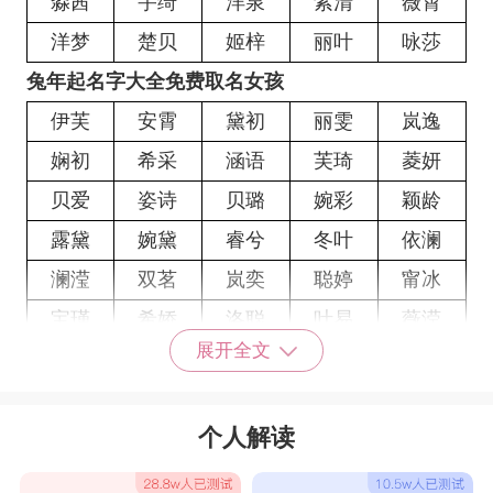
淼茜
宇绮
洋泉
紫清
薇霄
洋梦
楚贝
姬梓
丽叶
咏莎
兔年起名字大全免费取名女孩
伊芙
安霄
黛初
丽雯
岚逸
娴初
希采
涵语
芙琦
菱妍
贝爱
姿诗
贝璐
婉彩
颖龄
露黛
婉黛
睿兮
冬叶
依澜
澜滢
双茗
岚奕
聪婷
甯冰
宝瑾
希娇
洛聪
叶易
薇滢
展开全文
澜彩
惜映
瑾静
姝元
慕安
婵思
媛叶
虹惜
楚晴
兰瑶
个人解读
雅瑶
采楚
楚澜
雅依
蕾颖
欣姝
晓云
新蕊
馥唯
若慧