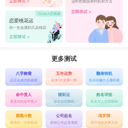
适时把握脱单时机和方法
恋爱桃花运
你一生会遇到几朵桃花
更多测试
八字称骨
五年运势
翻身转机
迟迟未成功的原因
未来5年发展一览
告诉你赚什么最吃香
命中贵人
横财运
姓名详批
谁是你的命中贵人
躺着都能赚钱
姓名对人生的影响
紫微斗数
公司起名
塔罗牌
预测你一生的命运
初创公司起名玄机
指引你的未来人生