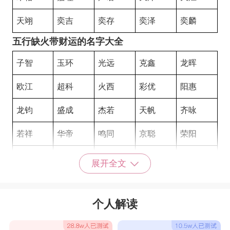
天翊
奕吉
奕存
奕泽
奕麟
五行缺火带财运的名字大全
子智
玉环
光远
克鑫
龙晖
欧江
超科
火西
彩优
阳惠
龙钧
盛成
杰若
天帆
齐咏
若祥
华帝
鸣同
京聪
荣阳
锋锋
金特
畅尊
雷阳
庆林
展开全文
谦信
诚基
安亿
才佑
畅天
个人解读
一彤
之堃
书铠
云彤
亦辰
仕宇
佳一
健钊
光远
凌玉