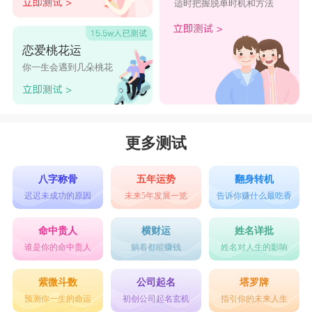
适时把握脱单时机和方法
恋爱桃花运
你一生会遇到几朵桃花
更多测试
八字称骨
五年运势
翻身转机
迟迟未成功的原因
未来5年发展一览
告诉你赚什么最吃香
命中贵人
横财运
姓名详批
谁是你的命中贵人
躺着都能赚钱
姓名对人生的影响
紫微斗数
公司起名
塔罗牌
预测你一生的命运
初创公司起名玄机
指引你的未来人生