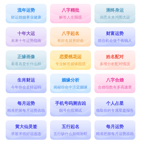
流年运势
八字精批
测终身运
财运婚姻事业健康
解答人生困惑
洞悉未来鸿图大运
十年大运
八字起名
财富运势
未来十年运势指南
有好名就有好命
抓住机会做个有钱人
正缘画像
恋爱桃花运
姓名配对
看看真爱长什么样
专业解答姻缘困惑
多维分析配对情况
生肖财运
姻缘分析
八字合婚
今年你会走好运吗
揭秘你命中注定姻缘
合婚指数有多高速查
每月运势
手机号码测吉凶
个人占星
精准把握每月运势吉凶
靓号在线测试
领取你的专属星盘报告
黄大仙灵签
五行起名
每月运势
求签求得好运连连
五行缺什么如何补旺
精准把握每月运势吉凶