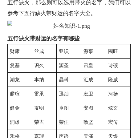
五行缺火，那么则可以选用带火的名字，我们可以
参考下五行缺火带财运的名字大全。
五行缺火带财运的名字有哪些
财康
丝成
亚识
源事
圆旺
复基
识久
源圣
讯皇
诗硕
湖龙
丰纳
晶科
汇成
隆威
麟瑄
雷承
迅灿
宏卫
河扬
健金
友明
卓图
安图
炫文
润雄
荣吉
荣佳
致坚
宏传
禾格
嘉理
声语
天泽
天煜