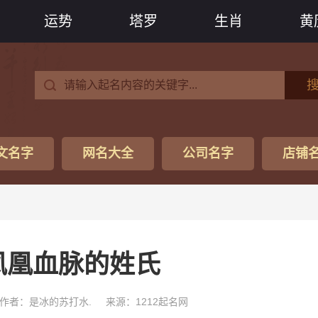
运势
塔罗
生肖
黄
文名字
网名大全
公司名字
店铺
凤凰血脉的姓氏
作者：是冰的苏打水.
来源：1212起名网