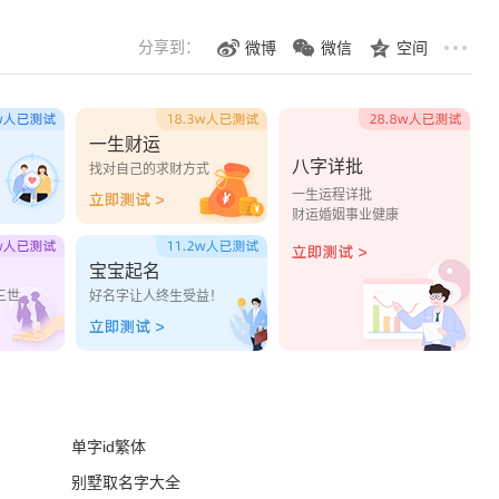
分享到：
微博
微信
空间
一生财运
八字详批
？
找对自己的求财方式
一生运程详批
财运婚姻事业健康
宝宝起名
三世
好名字让人终生受益！
单字id繁体
别墅取名字大全