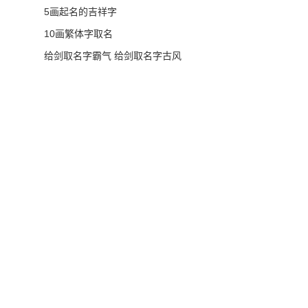
5画起名的吉祥字
10画繁体字取名
给剑取名字霸气 给剑取名字古风