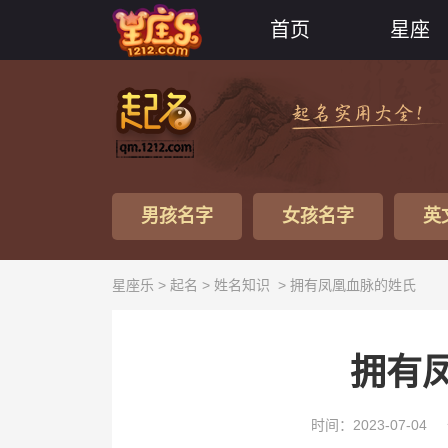
首页
星座
男孩名字
女孩名字
英
星座乐 >
起名
>
姓名知识
> 拥有凤凰血脉的姓氏
拥有
时间：2023-07-04