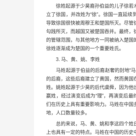
徐姓起源于少昊裔孙伯益的儿子徐若木
立了徐国，并改姓为“徐”。徐国一直延
导致徐国很快被周穆王和楚国所灭。尽管
勾践所灭，而越国又被楚国吞并。最终，
的管辖范围，与其他地方一同被纳入楚国
徐姓逐渐成为楚国的一个重要姓氏。
3. 马、黄、姚、李姓
马姓起源于伯益的后裔赵奢的封地“马服
的后裔，这些后裔建立了黄国，然而黄国
姓。姚姓起源于少昊的后代虞舜，因为他
嬴姓，经过演变后成为“理”，再演变后最
们在历史上具有重要影响力。马姓在中国
地，人口数量较多。
总的来说，马、黄、姚和李这四个姓氏
上也具有一定的特点。马姓在中国的历史