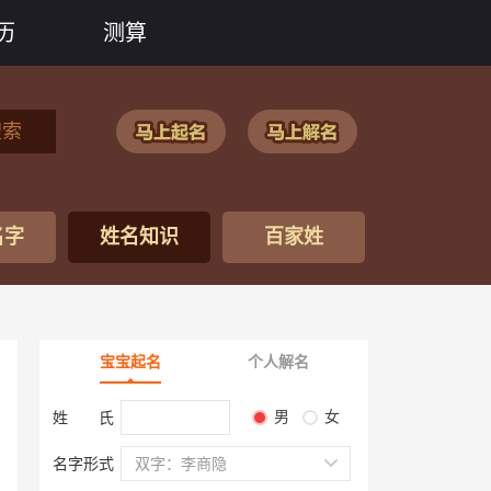
历
测算
搜索
名字
姓名知识
百家姓
宝宝起名
个人解名
男
女
姓 氏
名字形式
双字：李商隐