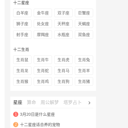
十二星座
白羊座
金牛座
双子座
巨蟹座
狮子座
处女座
天秤座
天蝎座
射手座
摩羯座
水瓶座
双鱼座
十二生肖
生肖鼠
生肖牛
生肖虎
生肖兔
生肖龙
生肖蛇
生肖马
生肖羊
生肖猴
生肖鸡
生肖狗
生肖猪
星座
算命
周公解梦
塔罗占卜
心理测试
老黄历
1
3月20日是什么星座
2
十二星座适合养的宠物