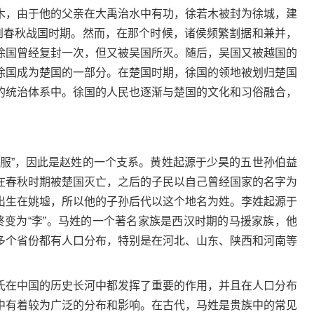
，由于他的父亲在大禹治水中有功，徐若木被封为徐城，建
续到春秋战国时期。然而，在那个时候，诸侯频繁割据和兼并，
徐国曾经复封一次，但又被吴国所灭。随后，吴国又被越国的
徐国成为楚国的一部分。在楚国时期，徐国的领地被划归楚国
的统治体系中。徐国的人民也逐渐与楚国的文化和习俗融合，
”，因此是赵姓的一个支系。黄姓起源于少昊的五世孙伯益
在春秋时期被楚国灭亡，之后的子民以自己曾经国家的名字为
出生在姚墟，所以他的子孙后代以这个地名为姓。李姓起源于
终变为“李”。马姓的一个著名家族是西汉时期的马援家族，他
多个省份都有人口分布，特别是在河北、山东、陕西和河南等
在中国的历史长河中都发挥了重要的作用，并且在人口分布
中有着较为广泛的分布和影响。在古代，马姓是贵族中的常见