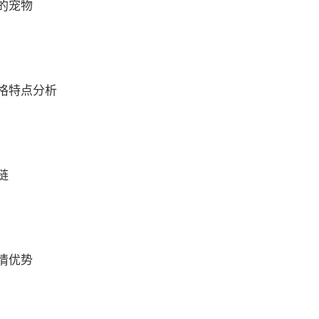
的宠物
格特点分析
链
情优势