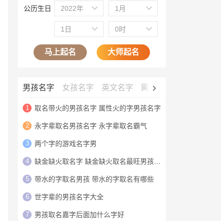
公历生日
2022年
1月
1日
0时
马上起名
大师起名
男孩名字
女孩名字
英文名字
网名大全
公司名字
1
取名带火的男孩名字 属性火的字男孩名字
2
永字辈取名男孩名字 永字辈取名霸气
3
两个字的游戏名字男
4
缺金缺火取名字 缺金缺火取名最旺男孩名字
5
带水的字取名男孩 带水的字取名有哪些
6
世字辈的男孩名字大全
7
男孩取名嘉字后面加什么字好