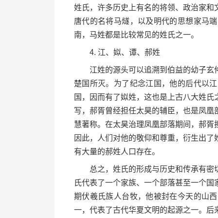
姓氏，许多历史上有名的将领、政治家和
唐代的名将马燧，以及明代的思想家马端
南，马姓都是比较常见的姓氏之一。
4. 江、姒、谭、郝姓
江姓的源头可以追溯到伯益的幼子玄仲
楚国所灭。为了纪念江国，他的后代以江
国，因而有了姒姓，这也是上古八大姓氏
写，郝胥曾经担任太昊的辅臣，也是凤凰
慧著称。在太昊治理凤凰部落期间，郝胥
因此，人们对他的敬仰和尊重，衍生出了
有大量的郝姓人口存在。
总之，姓氏的形成与历史和传承有密切
氏代表了一个家族、一个部落甚至一个国
期伏羲氏族人台牧，他被封在今天的山西
一，代表了古代华夏文明的起源之一。后