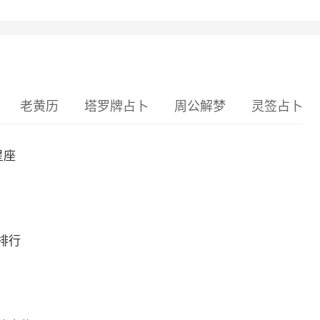
老黄历
塔罗牌占卜
周公解梦
灵签占卜
星座
排行