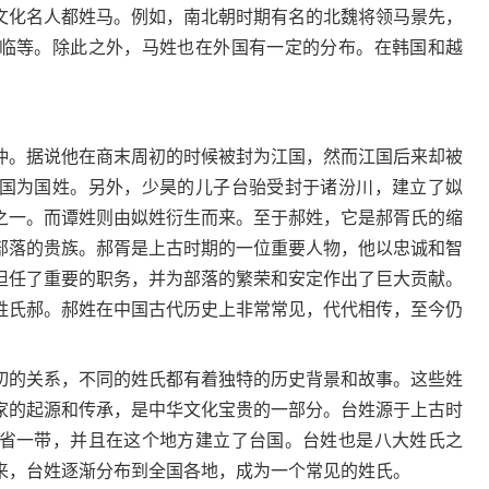
文化名人都姓马。例如，南北朝时期有名的北魏将领马景先，
临等。除此之外，马姓也在外国有一定的分布。在韩国和越
。据说他在商末周初的时候被封为江国，然而江国后来却被
国为国姓。另外，少昊的儿子台骀受封于诸汾川，建立了姒
之一。而谭姓则由姒姓衍生而来。至于郝姓，它是郝胥氏的缩
部落的贵族。郝胥是上古时期的一位重要人物，他以忠诚和智
担任了重要的职务，并为部落的繁荣和安定作出了巨大贡献。
姓氏郝。郝姓在中国古代历史上非常常见，代代相传，至今仍
的关系，不同的姓氏都有着独特的历史背景和故事。这些姓
家的起源和传承，是中华文化宝贵的一部分。台姓源于上古时
省一带，并且在这个地方建立了台国。台姓也是八大姓氏之
来，台姓逐渐分布到全国各地，成为一个常见的姓氏。