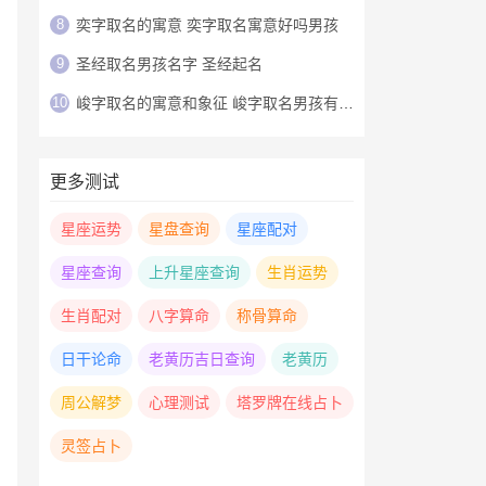
8
奕字取名的寓意 奕字取名寓意好吗男孩
9
圣经取名男孩名字 圣经起名
10
峻字取名的寓意和象征 峻字取名男孩有寓意
更多测试
星座运势
星盘查询
星座配对
星座查询
上升星座查询
生肖运势
生肖配对
八字算命
称骨算命
日干论命
老黄历吉日查询
老黄历
周公解梦
心理测试
塔罗牌在线占卜
灵签占卜