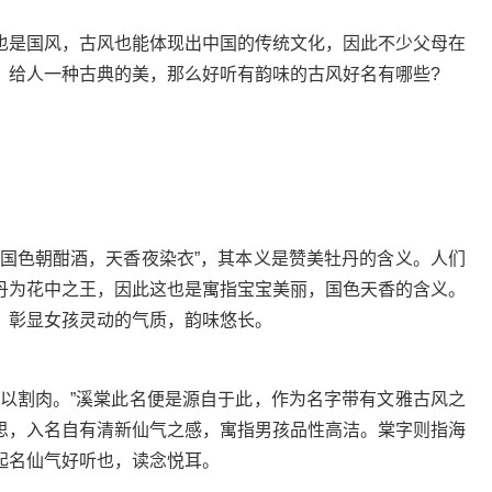
是国风，古风也能体现出中国的传统文化，因此不少父母在
，给人一种古典的美，那么好听有韵味的古风好名有哪些?
色朝酣酒，天香夜染衣”，其本义是赞美牡丹的含义。人们
丹为花中之王，因此这也是寓指宝宝美丽，国色天香的含义。
，彰显女孩灵动的气质，韵味悠长。
割肉。”溪棠此名便是源自于此，作为名字带有文雅古风之
思，入名自有清新仙气之感，寓指男孩品性高洁。棠字则指海
起名仙气好听也，读念悦耳。