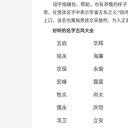
翊字指辅佐、帮助，也有恭敬的样子，
思，在男孩名字中表示学富五车之义;“翊鸿
上口，该名也寓指男孩文采斐然、为人正
好听的名字古风大全
言启
华辉
铭永
海廉
京琛
永瑜
宏峰
霆晨
牧炎
尚炎
儒永
庆恺
浩卫
立安