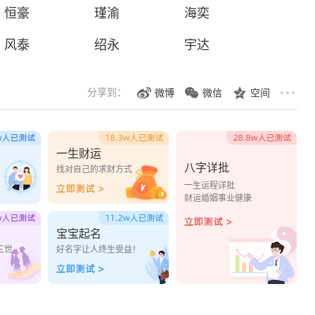
恒豪
瑾渝
海奕
风泰
绍永
宇达
分享到：
微博
微信
空间
一生财运
八字详批
？
找对自己的求财方式
一生运程详批
财运婚姻事业健康
宝宝起名
三世
好名字让人终生受益！