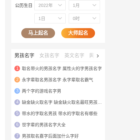
公历生日
2022年
1月
1日
0时
马上起名
大师起名
男孩名字
女孩名字
英文名字
网名大全
公司名字
1
取名带火的男孩名字 属性火的字男孩名字
2
永字辈取名男孩名字 永字辈取名霸气
3
两个字的游戏名字男
4
缺金缺火取名字 缺金缺火取名最旺男孩名字
5
带水的字取名男孩 带水的字取名有哪些
6
世字辈的男孩名字大全
7
男孩取名嘉字后面加什么字好