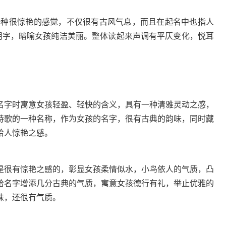
一种很惊艳的感觉，不仅很有古风气息，而且在起名中也指人
常用字，暗喻女孩纯洁美丽。整体读起来声调有平仄变化，悦耳
字时寓意女孩轻盈、轻快的含义，具有一种清雅灵动之感，
诗歌的一种名称，作为女孩的名字，很有古典的韵味，同时藏
给人惊艳之感。
很有惊艳之感的，彰显女孩柔情似水，小鸟依人的气质，凸
给名字增添几分古典的气质，寓意女孩德行有礼，举止优雅的
味，还很有气质。