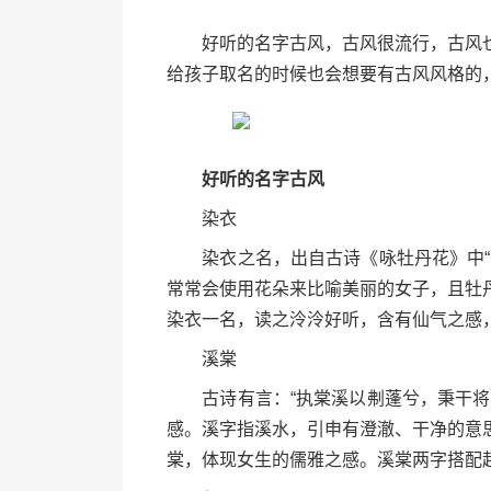
好听的名字古风，古风很流行，古风也
给孩子取名的时候也会想要有古风风格的
好听的名字古风
染衣
染衣之名，出自古诗《咏牡丹花》中“国
常常会使用花朵来比喻美丽的女子，且牡
染衣一名，读之泠泠好听，含有仙气之感
溪棠
古诗有言：“执棠溪以刜蓬兮，秉干将以
感。溪字指溪水，引申有澄澈、干净的意
棠，体现女生的儒雅之感。溪棠两字搭配