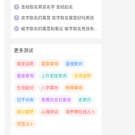
8
圣经取名男孩名字 圣经起名
9
奕字取名的寓意 奕字取名寓意好吗男孩
10
峻字取名的寓意和象征 峻字取名男孩有寓意
更多测试
星座运势
星盘查询
星座配对
星座查询
上升星座查询
生肖运势
生肖配对
八字算命
称骨算命
日干论命
老黄历吉日查询
老黄历
周公解梦
心理测试
塔罗牌在线占卜
灵签占卜