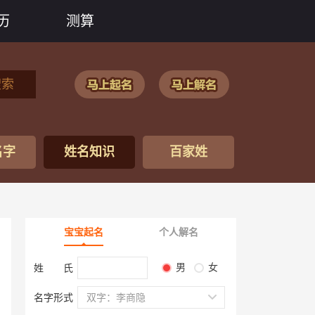
历
测算
搜索
名字
姓名知识
百家姓
宝宝起名
个人解名
男
女
姓 氏
名字形式
双字：李商隐