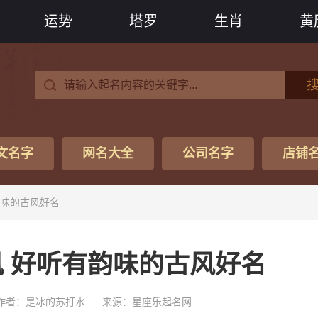
运势
塔罗
生肖
黄
文名字
网名大全
公司名字
店铺
韵味的古风好名
 好听有韵味的古风好名
作者：是冰的苏打水.
来源：星座乐起名网