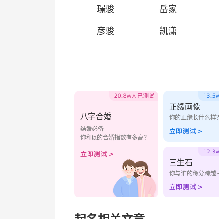
璟骏
岳家
彦骏
凯潇
正缘画像
八字合婚
你的正缘长什么样
结婚必备
你和ta的合婚指数有多高？
三生石
你与谁的缘分跨越