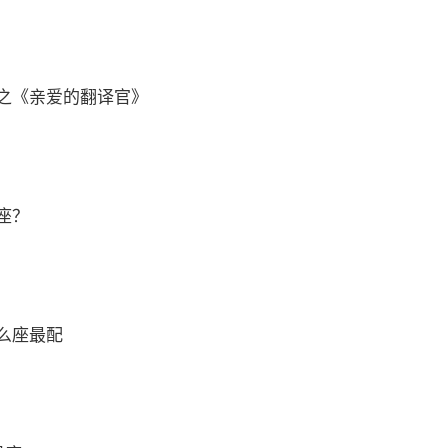
之《亲爱的翻译官》
座？
么座最配