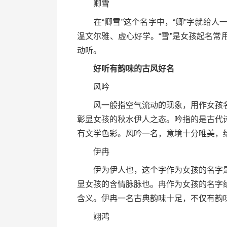
卿雪
在“卿雪”这个名字中，“卿”字就给人
温文尔雅、虚心好学。“雪”是女孩起名
动听。
好听有韵味的古风好名
风吟
风一般指空气流动的现象，用作女孩名
彰显女孩的秋水伊人之态。吟指的是古代
有文学色彩。风吟一名，意境十分唯美，
伊冉
伊为伊人也，这个字作为女孩的名字是
显女孩的含情脉脉也。冉作为女孩的名字
含义。伊冉一名古典韵味十足，不仅有韵
翊鸿