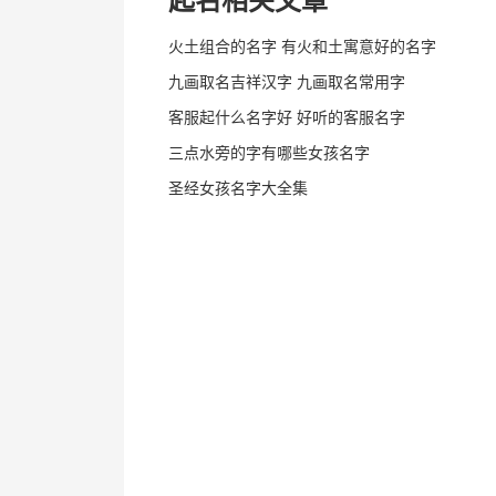
起名相关文章
火土组合的名字 有火和土寓意好的名字
九画取名吉祥汉字 九画取名常用字
客服起什么名字好 好听的客服名字
三点水旁的字有哪些女孩名字
圣经女孩名字大全集