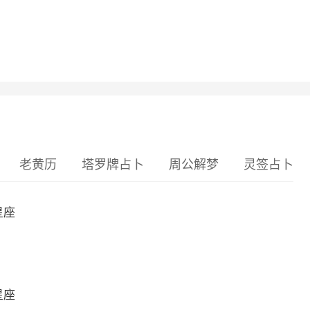
老黄历
塔罗牌占卜
周公解梦
灵签占卜
星座
星座