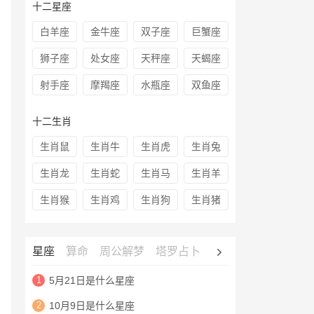
十二星座
白羊座
金牛座
双子座
巨蟹座
狮子座
处女座
天秤座
天蝎座
射手座
摩羯座
水瓶座
双鱼座
十二生肖
生肖鼠
生肖牛
生肖虎
生肖兔
生肖龙
生肖蛇
生肖马
生肖羊
生肖猴
生肖鸡
生肖狗
生肖猪
星座
算命
周公解梦
塔罗占卜
心理测试
老黄历
1
5月21日是什么星座
2
10月9日是什么星座