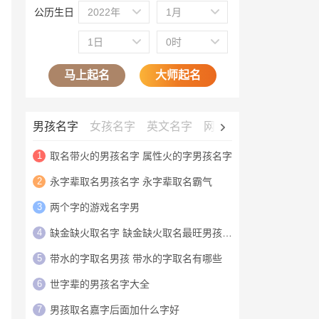
公历生日
2022年
1月
1日
0时
马上起名
大师起名
男孩名字
女孩名字
英文名字
网名大全
公司名字
1
取名带火的男孩名字 属性火的字男孩名字
2
永字辈取名男孩名字 永字辈取名霸气
3
两个字的游戏名字男
4
缺金缺火取名字 缺金缺火取名最旺男孩名字
5
带水的字取名男孩 带水的字取名有哪些
6
世字辈的男孩名字大全
7
男孩取名嘉字后面加什么字好