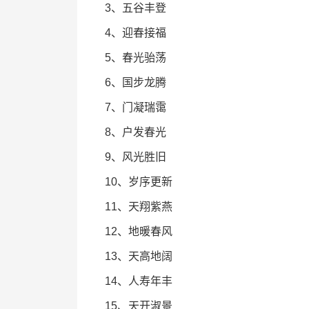
3、五谷丰登
4、迎春接福
5、春光骀荡
6、国步龙腾
7、门凝瑞霭
8、户发春光
9、风光胜旧
10、岁序更新
11、天翔紫燕
12、地暖春风
13、天高地阔
14、人寿年丰
15、天开淑景