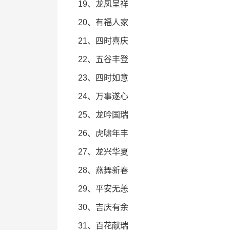
19、龙凤呈祥
20、有福人家
21、四时喜庆
22、五谷丰登
23、四时如意
24、万事遂心
25、龙吟国瑞
26、虎啸年丰
27、龙兴华夏
28、燕舞新春
29、平安无恙
30、吉庆有余
31、百花献瑞