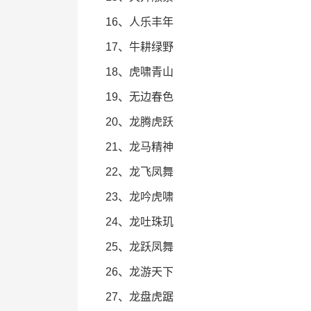
16、人乐丰年
17、牛耕绿野
18、虎啸青山
19、无边春色
20、龙腾虎跃
21、龙马精神
22、龙飞凤舞
23、龙吟虎啸
24、龙吐珠玑
25、龙跃凤舞
26、龙游天下
27、龙盘虎踞