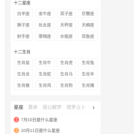
十二星座
白羊座
金牛座
双子座
巨蟹座
狮子座
处女座
天秤座
天蝎座
射手座
摩羯座
水瓶座
双鱼座
十二生肖
生肖鼠
生肖牛
生肖虎
生肖兔
生肖龙
生肖蛇
生肖马
生肖羊
生肖猴
生肖鸡
生肖狗
生肖猪
星座
算命
周公解梦
塔罗占卜
心理测试
老黄历
1
7月10日是什么星座
2
10月11日是什么星座