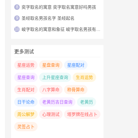
8
奕字取名的寓意 奕字取名寓意好吗男孩
9
圣经取名男孩名字 圣经起名
10
峻字取名的寓意和象征 峻字取名男孩有寓意
更多测试
星座运势
星盘查询
星座配对
星座查询
上升星座查询
生肖运势
生肖配对
八字算命
称骨算命
日干论命
老黄历吉日查询
老黄历
周公解梦
心理测试
塔罗牌在线占卜
灵签占卜