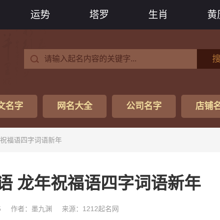
运势
塔罗
生肖
黄
文名字
网名大全
公司名字
店铺
年祝福语四字词语新年
语 龙年祝福语四字词语新年
5
作者：墨九渊
来源：1212起名网