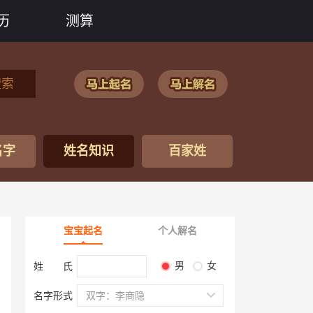
历
测算
搜索
名字
姓名知识
百家姓
宝宝起名
个人解名
男
女
姓 氏
名字形式
双字：李商隐