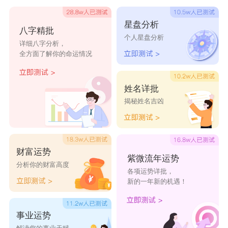
新的一年里合作愉快，事业更上一层楼!
星盘分析
八字精批
13. 愿去年所有的遗憾，是今年惊喜的铺垫!
个人星盘分析
详细八字分析，
14. 回看2023，辛酸已成过去，苦累已经远离，哀
全方面了解你的命运情况
怨散在风里，失意不再叹息;展望2024，希望是满
满的，顺利是必须的，前景是美好的，事业必会成
姓名详批
揭秘姓名吉凶
功的;祝愿2024的辉煌，是你的我的也是大家的!
15. 无论成功还是失败，无论丰收还是潦倒，无论
顺利还是坎坷，无论纠结开始坦荡，无论无悔还是
财富运势
后悔，请重整脚步，重新起航，过去已是一年，
紫微流年运势
分析你的财富高度
各项运势详批，
2024新篇，愿你万事如意，丰收新年。
新的一年新的机遇！
16、好事坏事，终归都成为往事!2023，再见：
2024，你好。
事业运势