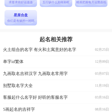
求签求得好运连连
五行缺什么如何补旺
精准把握每月运势吉凶
不懈，收获了成果加获得;回首2023年，实在是苦
与累相伴，但愿2024简单点，付出努力辉煌现!
星座合盘
你们是有缘的一对吗
30、挥挥手，辞旧日，2023随风逝;想过去，忙碌
多，2023奋力博;有欢笑，有悲伤，2023又成长。
起名相关推荐
汗水与泪水交织，2023将圆满结局。愿2024的你更
火土组合的名字 有火和土寓意好的名字
加努力，大业兴起。
02月25日
单字id繁体
12月09日
告别2023启航2024的句子
九画取名吉祥汉字 九画取名常用字
03月07日
1、万物更新，旧疾当愈。告别2023，迎接2024。
别墅取名字大全
11月19日
2、人要为自己活，钱要为自己赚，公司是你和钱
的天，有公司的效益，就有大家的晴天，2024年我
客服起什么名字好 好听的客服名字
03月16日
们成功，今天大家要尽情欢，喝酒吃菜诉情谊，多
5画起名的吉祥字
08月16日