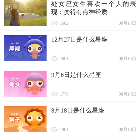
处女座女生喜欢一个人的表
8、2023年还有一天就要过完了，没有来日方长，
现：变得有点神经质
只有时光匆匆。珍惜当下的每一分每一秒，不要把
1682
08月14日
该做的和想做的事情留给遥不可及的未来，我们能
把握的.只有今天。
12月27日是什么星座
9、希望在2023年的最后一天许下的所有愿望，都
2061
08月14日
能够在2024年圆满实现。
10、在2023年的最后一天，一定要跟喜欢的人一起
9月6日是什么星座
过，一起跨年。
11、人生，总会有不期而遇的温暖，和生生不息的
1776
08月14日
希望。十二月最后一天了，也是2023年最后一天，
8月18日是什么星座
时间总是过得如此之快。
12、不要期待，不要假想，不要强求，顺其自然，
1901
08月13日
如果注定，便一定会发生。心安，便是活着的最美