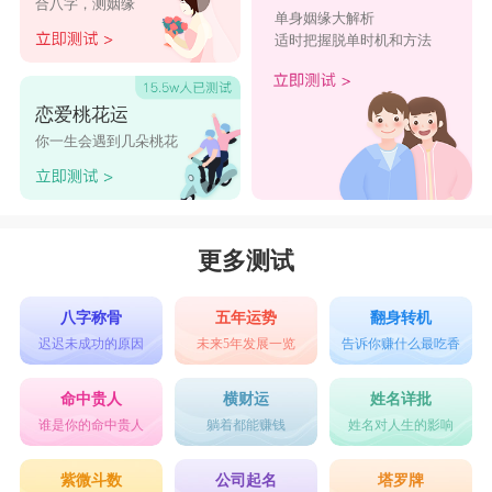
合八字，测姻缘
给将来更好的自己!加油!
单身姻缘大解析
适时把握脱单时机和方法
21、2023再见，2024你好!希望2024一切安好。
22、再见2023，你好2024。往事清零，新的一年，
恋爱桃花运
新的一天，新的开始。愿2024都要开心、平安，健
你一生会遇到几朵桃花
康，顺利、好运、幸福，暴富。
23、希望2024一切安好 好好告个别吧!告别2023，
告别一切的不好，告别一切的不顺，不再见。
更多测试
24、好好告个别吧!这糟糕的一年即将结束，再
见!2023!不，不，是再也不见!无论这一年好与坏，
八字称骨
五年运势
翻身转机
迟迟未成功的原因
未来5年发展一览
告诉你赚什么最吃香
都即将结束，无论这一年有多糟糕，都是成长与经
历，在无法预知的未来，愿：崭新的2024，烟火向
命中贵人
横财运
姓名详批
谁是你的命中贵人
躺着都能赚钱
姓名对人生的影响
星辰，所愿皆成真!
25、昨天，已经走远，炫耀又有什么用呢，昨天只
紫微斗数
公司起名
塔罗牌