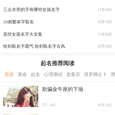
分财气和人气，愿你万事如意。
三点水旁的字有哪些女孩名字
11月16日
3、姑娘，愿你从2024年开始，眼里写满故事，脸
上却不见风霜!
10画繁体字取名
10月13日
4、希望2024的自己能有所为，去填补遗憾，做自
圣经女孩名字大全集
11月20日
己喜欢的事，离梦近一些。家人朋友幸福安康。跨
给剑取名字霸气 给剑取名字古风
02月10日
年之夜，告别过去，迎接未来。
5、2023年最后一条朋友圈，告别2023奶奶的自
起名推荐阅读
己，迎接2024。
6、2023最后一天，加油，往事清零，美好继续。
星座
算命
起名
心理测试
老黄历
塔罗牌占卜
7、2023年还有一天就要过完了，光阴似箭，时间
欺骗金牛座的下场
如梭，如果我的动作再快些或许可以抓住时间，创
造财富。展望未来，希望2024年艰苦奋斗，勤恳劳
1467
08月14日
作，创造出属于自己的一片草坪。