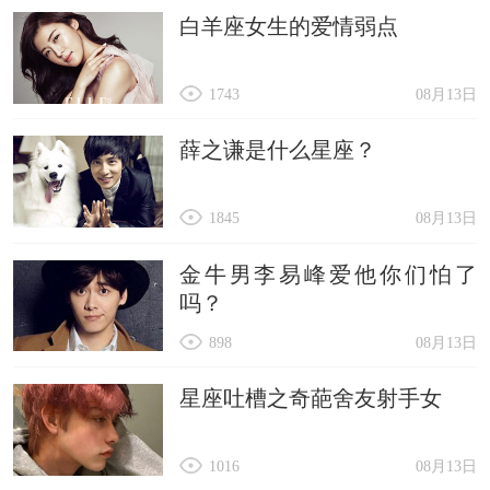
白羊座女生的爱情弱点
2023的最后31天嘞!
17、人生往往这样，你以为的希望，其实是让你陷
1743
08月13日
得更深的绝望;而你认为无尽的绝望，在一拐角却
满眼希望。再见2023，你好2024。
薛之谦是什么星座？
18、有时候，你不要想太多，跟着自己的心走，走
1845
08月13日
到哪算哪，再见2023，你好2024。
19、遇上什么人是命运的事，但爱上什么人离开什
金牛男李易峰爱他你们怕了
么人，则是自己的事，再见2023，你好2024。
吗？
20、睁开双眼，看旭日灿烂;舒展笑脸，听鸟儿呢
898
08月13日
喃;拥抱快乐今天，迎来开心无限。朋友，早安，
星座吐槽之奇葩舍友射手女
愿你无忧无烦，好运连连!再见2023，你好2024。
21、生命力的意义在于拼搏，因为世界本身就是一
1016
08月13日