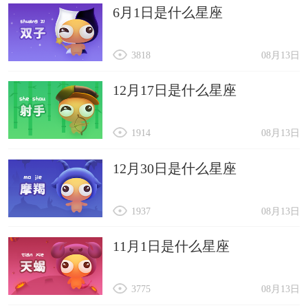
6月1日是什么星座
好状态。十二月最后一天了，2023年最后一天了，
再见了十二月，再见了2023。
3818
08月13日
13、2023年的最后一天，我的抓紧时间把该做的事
情都做完了，让今年不留遗憾。
12月17日是什么星座
14、谢谢你，2023年的支持，祝福你，2023年的关
1914
08月13日
心，记住你，2023年的友谊，温暖你，2023年的帮
助，愿好运罩着你，福气绕着你，机会围着你，财
12月30日是什么星座
气抱着你，愿你2024年开心快乐，事事顺利。
15、在2023的最后一个月，善待时光，善待自己，
1937
08月13日
愿我们的每一天都不被虚度。加油，友们午餐继续
11月1日是什么星座
加单中。2024加油!
16、计划也许没能赶得上变化，但至少要在最后好
3775
08月13日
好地告别。2023，再见了，2024，你好啊!加油，