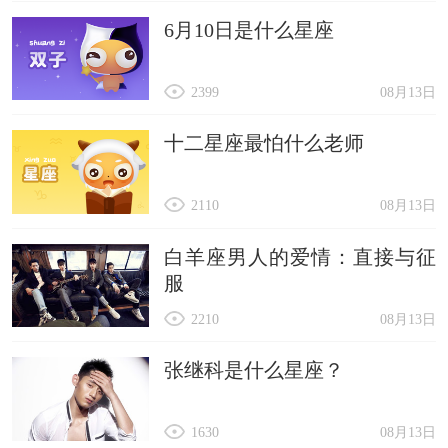
个竞技场。再见2023，你好2024。
6月10日是什么星座
22、拒绝严峻的冶炼，矿石并不比被发掘前更有价
值。再见2023，你好2024。
2399
08月13日
23、学习这件事，不是缺乏时间，而是缺乏努力。
再见2023，你好2024。
十二星座最怕什么老师
24、有些事注定成为故事，有些事注定成为故人，
2110
08月13日
不必挂念，不必留恋，偶尔记起，再见2023，你好
2024。
白羊座男人的爱情：直接与征
25、低调做人，和气为贵，以人性为本，做一个冷
服
静，深沉，含蓄，有修养，有情趣的人。再见
2210
08月13日
2023，你好2024。
张继科是什么星座？
1630
08月13日