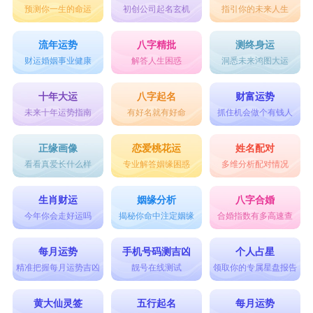
预测你一生的命运
初创公司起名玄机
指引你的未来人生
能用来回忆。今天才是新的开始，把握好了今天，
才能充满信心地迎接明天。
流年运势
八字精批
测终身运
26、总有无悔和后悔，总会无奈和不舍，总有简单
财运婚姻事业健康
解答人生困惑
洞悉未来鸿图大运
和复杂，总有感慨和冷淡，总有难忘和想忘，生活
十年大运
八字起名
财富运势
却仍要向上，梦想依旧要奔忙，愿2023幸福相伴，
未来十年运势指南
有好名就有好命
抓住机会做个有钱人
快乐更长。
正缘画像
恋爱桃花运
姓名配对
27、一切重新来过。亲爱的。
看看真爱长什么样
专业解答姻缘困惑
多维分析配对情况
28、耕耘才有所得，付出才有收获。2023，送出了
生肖财运
姻缘分析
八字合婚
辛苦，收获了财富;传递了真诚，收获了友情;挥洒
今年你会走好运吗
揭秘你命中注定姻缘
合婚指数有多高速查
了善良，收获了希望。2024愿你事业蒸蒸日上，生
每月运势
手机号码测吉凶
个人占星
活幸福美满。
精准把握每月运势吉凶
靓号在线测试
领取你的专属星盘报告
29、付出了汗水加心血，收获了成功加喜悦;付出
黄大仙灵签
五行起名
每月运势
了努力加拼搏，收获了成绩加欢悦;付出了坚持加