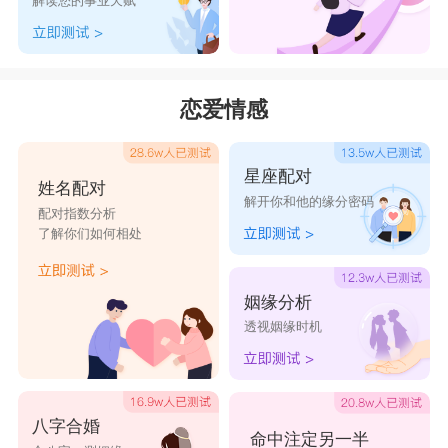
解读您的事业天赋
17、2024你好，2023再见。2023结束了，愿我们送
走忧愁，送走失望，送走伤痛。感恩一路上，一直
陪伴我们的人;感恩生命里，一直关心我们的人。
恋爱情感
愿新的一年，平安顺遂，只道温暖不言伤。
18、好好告个别吧，无论这一年好与坏，都即将结
星座配对
束了，无论有多糟糕，都是成长和经历，在无法预
姓名配对
解开你和他的缘分密码
知的未来，只要我们健康平安就好!2023再见，
配对指数分析
了解你们如何相处
2024你好!
19、再见了2023，你好2024。人生路，有点苦，走
姻缘分析
过风，走过雨，路过欢笑，经过痛苦，有些感情，
透视姻缘时机
永驻心中，有些朋友，时常挂念，珍惜拥有，再见
2023。让我们在2024扭转乾坤，奋发向上!!!
20、2023再见!2024你好!送给不值一提的过去，送
八字合婚
命中注定另一半