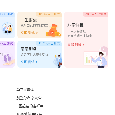
一生财运
八字详批
？
找对自己的求财方式
一生运程详批
财运婚姻事业健康
宝宝起名
三世
好名字让人终生受益！
单字id繁体
别墅取名字大全
5画起名的吉祥字
10画繁体字取名