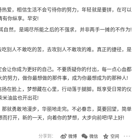
保持热爱，相信生活不会亏待你的努力，年轻就是要拼，在可以
有你纵享。早安!
顺其自然，是竭尽所能之后的不强求，并非两手一摊的不作为!
，去吃别人不敢吃的苦，去攻别人不敢攻的难。真正的捷径，是
一定会让你成为更好的自己。不要质疑你的付出，每一点心血都
大的努力，做你最想做的那件事，成为你最想成为的那种人!
自信扬在脸上，梦想藏在心里，行动落于腿脚。既享受日常的仪
米油盐也开出花!
走，那就勇敢地漫步，华丽地走完。不必眷恋，莫要回望，简单
而打开，新的一天，向着你的梦想，大步向前吧!早上好!
分享到：
微博
微信
空间