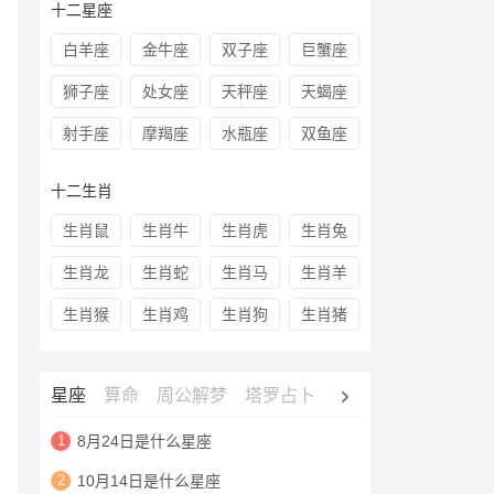
十二星座
白羊座
金牛座
双子座
巨蟹座
狮子座
处女座
天秤座
天蝎座
射手座
摩羯座
水瓶座
双鱼座
十二生肖
生肖鼠
生肖牛
生肖虎
生肖兔
生肖龙
生肖蛇
生肖马
生肖羊
生肖猴
生肖鸡
生肖狗
生肖猪
星座
算命
周公解梦
塔罗占卜
心理测试
老黄历
1
8月24日是什么星座
2
10月14日是什么星座