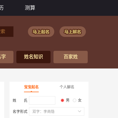
历
测算
搜索
名字
姓名知识
百家姓
宝宝起名
个人解名
男
女
姓 氏
名字形式
双字：李商隐