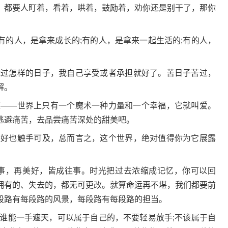
，都要人盯着，看着，哄着，鼓励着，劝你还是别干了，那你
有的人，是拿来成长的;有的人，是拿来一起生活的;有的人，
我过怎样的日子，我自己享受或者承担就好了。苦日子苦过，
解。
道——世界上只有一个魔术一种力量和一个幸福，它就叫爱。
逃避痛苦，去品尝痛苦深处的甜美吧。
美好也触手可及，总而言之，这个世界，绝对值得你为它展露
些事，再美好，皆成往事。时光把过去浓缩成记忆，你可以回
拥有的、失去的，都无可更改。就算命运再不堪，我们都要前
段路有每段路的风景，每段路有每段路的担当。
有谁能一手遮天，可以属于自己的，不要轻易放手;不该属于自