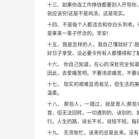
十三、如果你连工作挣钱都要别人开导你
就应该穷!这是不是鸡汤，这是现实。
十四、不是每个人都适合和你白头到老。
是拿来一辈子怀念的。早安!
十五、我是怎样的人，我自己懂就好了;
好日子享受，没必要令所有人都懂得和了
十六、 你自己知道，在心的深处完全知
因此，去爱痛苦吧。不要违逆痛苦，不要
十七、 现实的艰难显而易见，但生活的
温柔。
十八、 那些人，一错过，就是昔人;那
首，但无法回转，一切遇到的、诀别的、
行。人生的路，说长不长，说短不短，每
十九、 无须匆忙，该来的总是会来。没