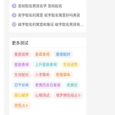
8
圣经取名男孩名字 圣经起名
9
奕字取名的寓意 奕字取名寓意好吗男孩
10
峻字取名的寓意和象征 峻字取名男孩有寓意
更多测试
星座运势
星盘查询
星座配对
星座查询
上升星座查询
生肖运势
生肖配对
八字算命
称骨算命
日干论命
老黄历吉日查询
老黄历
周公解梦
心理测试
塔罗牌在线占卜
灵签占卜