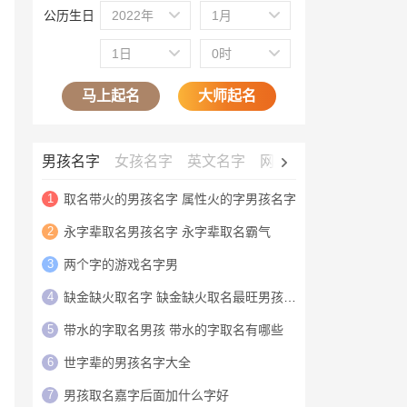
公历生日
2022年
1月
1日
0时
马上起名
大师起名
男孩名字
女孩名字
英文名字
网名大全
公司名字
1
取名带火的男孩名字 属性火的字男孩名字
2
永字辈取名男孩名字 永字辈取名霸气
3
两个字的游戏名字男
4
缺金缺火取名字 缺金缺火取名最旺男孩名字
5
带水的字取名男孩 带水的字取名有哪些
6
世字辈的男孩名字大全
7
男孩取名嘉字后面加什么字好