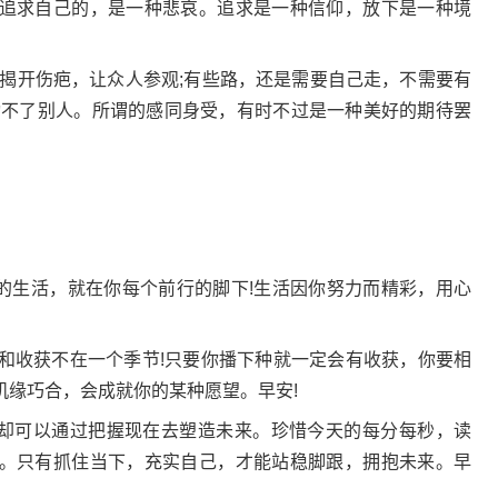
追求自己的，是一种悲哀。追求是一种信仰，放下是一种境
合揭开伤疤，让众人参观;有些路，还是需要自己走，不需要有
动不了别人。所谓的感同身受，有时不过是一种美好的期待罢
好的生活，就在你每个前行的脚下!生活因你努力而精彩，用心
种和收获不在一个季节!只要你播下种就一定会有收获，你要相
机缘巧合，会成就你的某种愿望。早安!
但却可以通过把握现在去塑造未来。珍惜今天的每分每秒，读
。只有抓住当下，充实自己，才能站稳脚跟，拥抱未来。早