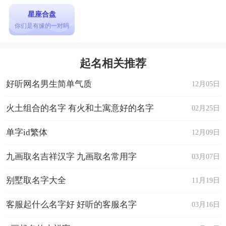
15. 上联：财连亨通步步高 下联：日子红火腾腾起 横
星座合盘
批：迎春接福
你们是有缘的一对吗
16. 上联：天意回春生万物 下联：人心乐善淑千祥 横
批：辞旧迎新
起名相关推荐
17. 上联：玉地祥光开泰运 下联：金门旭日耀阳春 横
好听网名男生简单气质
12月05日
批：斗转阳回
火土组合的名字 有火和土寓意好的名字
02月25日
18. 上联：事事如心大吉利 下联：家家顺意永安康 横
批：五福临门
单字id繁体
12月09日
19. 上联：五湖四海皆春色 下联：万水千山尽得辉 横
九画取名吉祥汉字 九画取名常用字
03月07日
批：万象更新
20. 上联：一年四季行好运 下联：八方财宝进家门 横
别墅取名字大全
11月19日
批：家和事兴
客服起什么名字好 好听的客服名字
03月16日
21. 上联：喜居宝地千年旺 下联：福照家门万事兴 横