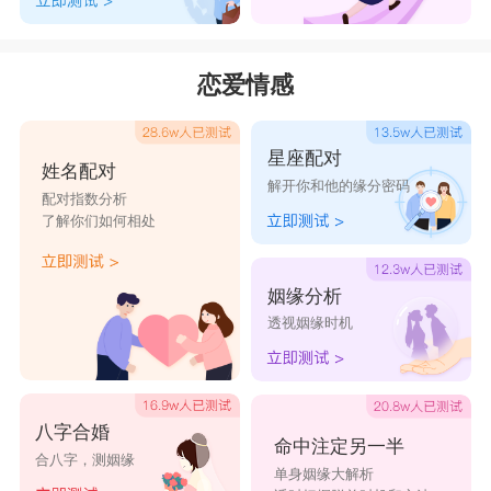
龙腾虎啸，形容浩然正气、英风勃勃。
火龙舞天，形容气魄威武、舞姿优美。
恋爱情感
金龙玉虎，象征着贵族富有、庇佑平安。
见龙在田，形容平凡之人眼光如炬，有发现奇才之
星座配对
能。
姓名配对
解开你和他的缘分密码
龙蛇混杂，形容人心不纯、价值观扭曲。
配对指数分析
了解你们如何相处
龙起九霄，形容权高位崇。
龙游浅水，形容态度豁达、不惧困难。
姻缘分析
透视姻缘时机
龙年吉祥成语对联
1. 上联：发愤图强兴大业 下联：勤劳致富建小康 横
八字合婚
批：科技致富
命中注定另一半
合八字，测姻缘
单身姻缘大解析
2. 上联：春风入喜财入户 下联：岁月更新福满门 横