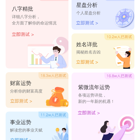
星盘分析
八字精批
龙马精神，象牛一样的劳动态度。
个人星盘分析
详细八字分析，
龙吟虎啸，形容气势不凡。
全方面了解你的命运情况
壮志凌云，形容雄心万丈。
龙腾虎踞，形容位高权重。
姓名详批
揭秘姓名吉凶
龙战虎争，形容激烈的竞争。
龙腾祥瑞，象征着国泰民安、安居乐业。
龙腾凤跃，形容精神饱满、充满力量。
财富运势
紫微流年运势
龙凤呈祥，意味着好事多磨，美好的结局终究会到
分析你的财富高度
各项运势详批，
来。
新的一年新的机遇！
龙鸣凤舞，形容节日气氛热闹、欢声笑语。
天马行空，形容思想开阔、志向高远。
事业运势
解读您的事业天赋
云龙风虎，形容英勇无畏、威风凛凛。