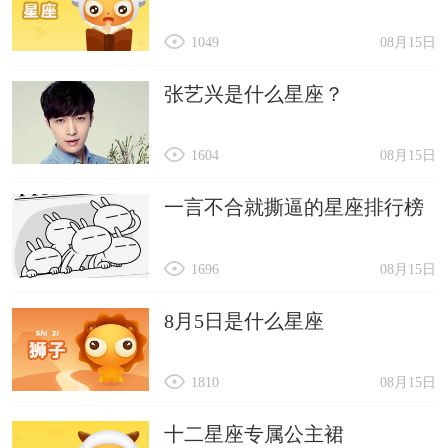
28. 上联：金玉满堂家兴旺 下联：鸿福齐天富贵长 横
1049
08月15日
批：恭喜发财
29. 上联：万里鹏程平地起 下联：四时鸿运顺心来 横
张艺兴是什么星座？
批：春风浩荡
1604
08月15日
30. 上联：瑞日祥云弥画栋 下联：春风淑景满华堂 横
批：向阳门第
一言不合就撕逼的星座排行榜
31. 上联：财源滚滚随春到 下联：喜气洋洋伴福来 横
批：财源广入
1696
08月15日
32. 上联：天地和顺家添财 下联：平安如意人多福 横
8月5日是什么星座
批：四季平安
33. 上联：发愤图强兴大业 下联：勤劳致富建小康 横
1810
08月15日
批：科技致富
十二星座专属公主裙
34. 上联：高居宝地财兴旺 下联：福照家门富生辉 横