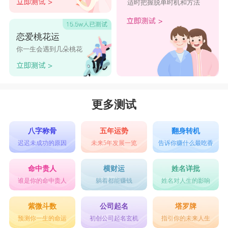
适时把握脱单时机和方法
批：新春大吉
3. 上联：事事如意大吉祥 下联：家家顺心永安康 横
恋爱桃花运
批：四季兴隆
你一生会遇到几朵桃花
4. 上联：民安国泰逢盛世 下联：风调雨顺颂华年 横
批：民泰国安
5. 上联：万里鹏程平地起 下联：四时鸿运顺心来 横
更多测试
批：春风浩荡
八字称骨
五年运势
翻身转机
6. 上联：民安国泰逢盛世 下联：风调雨顺颂华年 横
迟迟未成功的原因
未来5年发展一览
告诉你赚什么最吃香
批：民泰国安
命中贵人
横财运
姓名详批
7. 上联：日日财源顺意来 下联：年年福禄随春到 横
谁是你的命中贵人
躺着都能赚钱
姓名对人生的影响
批：新春大吉
紫微斗数
公司起名
塔罗牌
8. 上联：精耕细作丰收岁 下联：勤俭持家有余年 横
预测你一生的命运
初创公司起名玄机
指引你的未来人生
批：国强富民