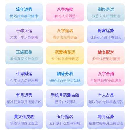
流年运势
八字精批
测终身运
9. 上联：人逢盛世精神爽 下联：岁转阳春气象新 横
财运婚姻事业健康
解答人生困惑
洞悉未来鸿图大运
批：欢喜坚固
10. 上联：精耕细作丰收岁 下联：勤俭持家有余年 横
十年大运
八字起名
财富运势
未来十年运势指南
有好名就有好命
抓住机会做个有钱人
批：国强富民
11. 上联：一干二净除旧习 下联：五讲四美树新风 横
正缘画像
恋爱桃花运
姓名配对
看看真爱长什么样
专业解答姻缘困惑
多维分析配对情况
批：辞旧迎春
12. 上联：旭日晓含珠树影 下联：和风晴护锦堂春 横
生肖财运
姻缘分析
八字合婚
批：大展宏图
今年你会走好运吗
揭秘你命中注定姻缘
合婚指数有多高速查
13. 上联：一年四季春常在 下联：万紫千红永开花 横
每月运势
手机号码测吉凶
个人占星
批：喜迎新春
精准把握每月运势吉凶
靓号在线测试
领取你的专属星盘报告
14. 上联：荣华富贵财源广 下联：吉祥如意喜临门 横
黄大仙灵签
五行起名
每月运势
批：新春快乐
求签求得好运连连
五行缺什么如何补旺
精准把握每月运势吉凶