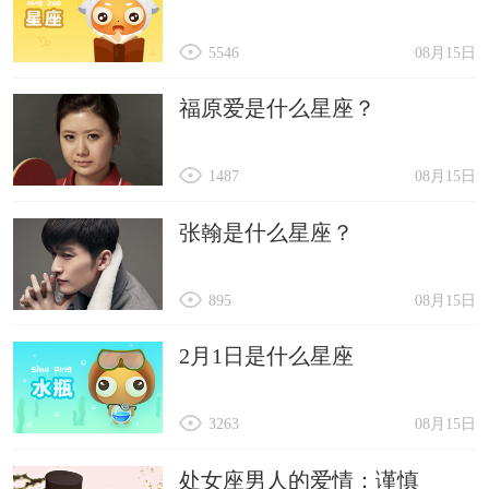
批：心想事成
5546
08月15日
35. 上联：春归大地人间暖 下联：福降神州喜临门 横
批：福喜盈门
福原爱是什么星座？
1487
08月15日
张翰是什么星座？
895
08月15日
2月1日是什么星座
3263
08月15日
处女座男人的爱情：谨慎