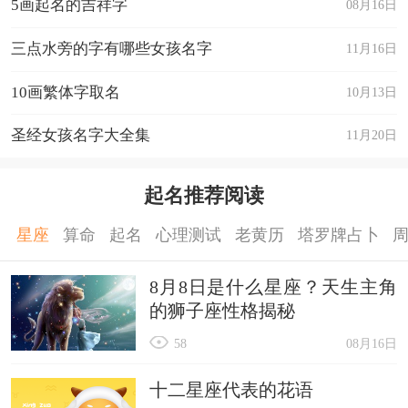
5画起名的吉祥字
08月16日
批：喜迎新春
22. 上联：迎新春江山锦绣 下联：辞旧岁事泰辉煌 横
三点水旁的字有哪些女孩名字
11月16日
批：春意盎然
10画繁体字取名
10月13日
23. 上联：四海财源通宝地 下联：九州鸿运进福门 横
圣经女孩名字大全集
11月20日
批：欢度春节
24. 上联：百年天地回元气 下联：一统山河际太平 横
起名推荐阅读
批：国泰民安
星座
算命
起名
心理测试
老黄历
塔罗牌占卜
25. 上联：出外求财财到手 下联：居家创业业兴隆 横
批：百业兴旺
8月8日是什么星座？天生主角
26. 上联：吉星永照平安宅 下联：五福常临积善家 横
的狮子座性格揭秘
批：春风得意
58
08月16日
27. 上联：恭喜发财财到手 下联：迎春接福福满堂 横
十二星座代表的花语
批：兴旺发达