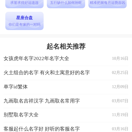
是要寓意好，有大气的感觉，而是在音、型、意等
求签求得好运连连
五行缺什么如何补旺
精准把握每月运势吉凶
方面都很合适、恰当，能给人更好的印象，彰显出
星座合盘
男孩的整体气质。
你们是有缘的一对吗
龙年出生取名最佳的字
1、用“日”、“月”字根的字取名
起名相关推荐
龙喜欢日、月，喜获月明珠，可以充实内心世界，
女孩虎年名字2022年名字大全
10月16日
龙年宝宝取名宜使用带“日”、“月”字根的字，如：
晖、畅、昌、春、昶、易、星、昌、早、明、昆、
火土组合的名字 有火和土寓意好的名字
02月25日
青、晰、暑、景、普、晁、时、晨、映、洵、有、
单字id繁体
12月09日
旺、日、月等。
九画取名吉祥汉字 九画取名常用字
03月07日
2、用“水”、“氵”字根的字取名
龙喜雨、水，龙年宝宝取名宜使用带
别墅取名字大全
11月19日
有“水”、“氵”字根的字，如：沛、泳、淳、永、
客服起什么名字好 好听的客服名字
03月16日