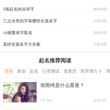
求、瀚、潮、济、涵、清、江、泰等。
5画起名的吉祥字
08月16日
3、用“亠”字根的字取名
“龙抬头”是展现威严的表现，也是风调雨顺的吉利
三点水旁的字有哪些女孩名字
11月16日
预兆，龙年宝宝取名用带抬头字根“亠”的字更加兴
10画繁体字取名
10月13日
旺。如：升、亮、青、真、彦、育、存、有等。
圣经女孩名字大全集
11月20日
4、用“午”、“马”字根的字取名
所谓“龙马精神”，龙和马在一起干劲很足，“午”为
起名推荐阅读
马的地支，所以龙年宝宝取名宜用带“午”、“马”字
根的字，如：骜、腾、骞、骏、驰、骋等。
星座
算命
起名
心理测试
老黄历
塔罗牌占卜
5、用“子”、“申”字根的字取名
张雨绮是什么星座？
辰子申为三合关系，辰为龙、子为鼠、申为猴，龙
宝宝取名使用带“子”、“申”字根的字和谐美满、一
864
08月15日
帆风顺。如：申、学、孟、享、子、绅等。