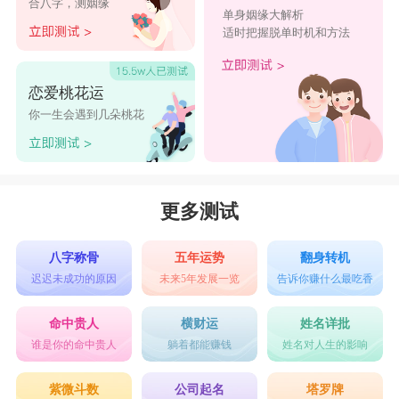
合八字，测姻缘
单身姻缘大解析
毅、绎彬、宗南、韶子、均宝、任凯、豪贤、子
适时把握脱单时机和方法
蓝、运君、贵圣、恒勋、纯铭、恩晨、羽征、旗
傲、文问、毅涵、森怿、释知、封栩、伦弈、竣
恋爱桃花运
盛、骁硕、启铭、晋译、勋维、翌颀、蓝帆、图
你一生会遇到几朵桃花
杰、韶左、诚宝、闻旭、森颂、霖瀚、宁朝、翔
绰、运韶、胜岩、星运、智骁、硕圣、训涵、朝
哲、竣训、非旭、玮佐、信承、棋图、栩鼎、宸
更多测试
铭、硕峻、怿圣、修均、千格、诚圣、旗玮、南
八字称骨
五年运势
翻身转机
勋、恺聪、森栩、瀚优、博贤、佐翰、驰耿、
迟迟未成功的原因
未来5年发展一览
告诉你赚什么最吃香
龙年出生男孩起名字小技巧
命中贵人
横财运
姓名详批
1、属龙的男宝宝适合的名字起名使用意义大气的
谁是你的命中贵人
躺着都能赚钱
姓名对人生的影响
字
紫微斗数
公司起名
塔罗牌
男孩的名字要想有涵养，大气的内涵是必不可少