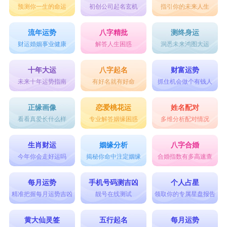
预测你一生的命运
初创公司起名玄机
指引你的未来人生
的，尤其是龙是一种很大气的动物，所以给龙宝宝
男孩起名字，使用意义大气的字是比较好的。
流年运势
八字精批
测终身运
财运婚姻事业健康
解答人生困惑
洞悉未来鸿图大运
如“坤”字指的是广袤的大地，非常有气势。
2、属龙的男宝宝适合的名字起名参照大气的古诗
十年大运
八字起名
财富运势
未来十年运势指南
有好名就有好命
抓住机会做个有钱人
词
古诗词是中华文化最有魅力的一部分，不仅可供欣
正缘画像
恋爱桃花运
姓名配对
看看真爱长什么样
专业解答姻缘困惑
多维分析配对情况
赏吟诵，用来给男孩提取名字也是好的，因为内涵
丰富，所以起名会有不错的寓意，给人一种与众不
生肖财运
姻缘分析
八字合婚
同、博学多才的感觉。想让名字大气，可以选择大
今年你会走好运吗
揭秘你命中注定姻缘
合婚指数有多高速查
气的古诗词进行提取。
每月运势
手机号码测吉凶
个人占星
3、属龙的男宝宝适合的名字起名整体要和谐
精准把握每月运势吉凶
靓号在线测试
领取你的专属星盘报告
姓名整体搭配起来必须自然而和谐，也就是说不光
黄大仙灵签
五行起名
每月运势