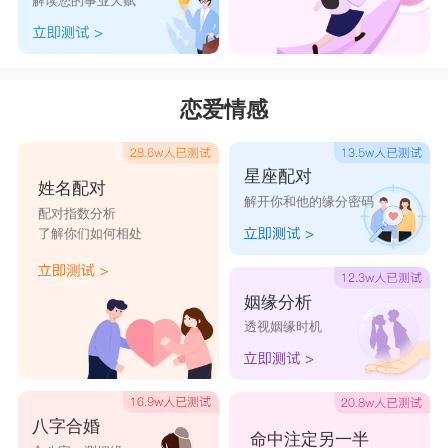
解读您的事业天赋
长”之字
因龙在中国人心中的地位为最大，宜称“大”，发号
施令，不宜称小。其字如:大、王、君、玲、琴、
恋爱情感
玉、珍、珠、球、现、琳、琪、玛、瑗、瑜、瑶、
璞、璋、环、琼、珑、璎、太、夫、天、奂、奏、
星座配对
旺、奕。
姓名配对
解开你和他的缘分密码
配对指数分析
了解你们如何相处
龙年出生男孩起名字两个字
博清、奇运、非顺、译天、阳旭、耿骏、亿岩、奇
姻缘分析
透视姻缘时机
伦、修竣、森胜、溥唯、舟朝、航汇、顺一、鼎
择、译圣、腾寒、千骐、佰伯、南智、知竣、铠
涵、冠驰、封航、翰旭、耿旭、佐骁、千铭、鹤
八字合婚
晋、训宸、轩洋、骏家、盛邦、时益、学延、焱
命中注定另一半