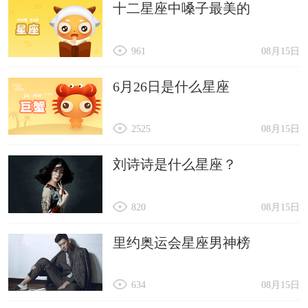
十二星座中嗓子最美的
龙年出生男孩起名字创意
浩铭、琛文、伟铮、松茂
961
08月15日
佳霖、梓元、川山、建翔
烨清、子学、敖宁、皓蓝
6月26日是什么星座
荣胤、忠天、美杭、维军
2525
08月15日
草天、韶康、霖宸、子文
浩盛、孟恺、金宇、奕兴
刘诗诗是什么星座？
耀楠、圣智、逸晨、荃荃
世滔、东生、瑜杭、照谊
820
08月15日
峻桦、健豪、天哲、米丞
里约奥运会星座男神榜
尊丰、丞昊、镇诚、星宇
周宇、蕴泽、泳睿、优扬
634
08月15日
驰云、崇宇、黉潘、泓超