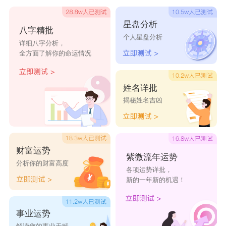
属龙的男宝宝适合的名字生肖民俗
星盘分析
八字精批
(1)属龙的男宝宝适合的名字宜选用
个人星盘分析
详细八字分析，
有“中”、“爱”、“袁”之字
全方面了解你的命运情况
因申子辰三合，龙与猴为三合。其字如:申、绅、
砷、袁、媛。
姓名详批
揭秘姓名吉凶
(2)属龙的男宝宝适合的名字宜选用有“马”、“午”之
字
因龙与马在-一起，会有“龙马精神”的干劲，积极努
财富运势
力开创前程。其字如:马、骐、骋、骏、骞、腾、
紫微流年运势
分析你的财富高度
各项运势详批，
骜。
新的一年新的机遇！
(3)属龙的男宝宝适合的名字宜选用
有“王”、“大”、“君”、“主”、“帝”、“令”、“主”、“
事业运势