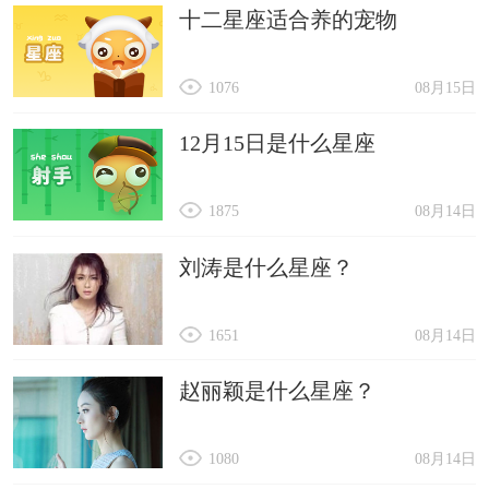
十二星座适合养的宠物
胜松、宗乐、伯捷、宇焓
如毅、颖诺、紫荣、航博
1076
08月15日
总之，龙年出生男孩起名字还是有一定技巧的，所
以家长不能太随便，用上龙年出生取名最佳的字会
12月15日是什么星座
比较好。
1875
08月14日
刘涛是什么星座？
1651
08月14日
赵丽颖是什么星座？
1080
08月14日