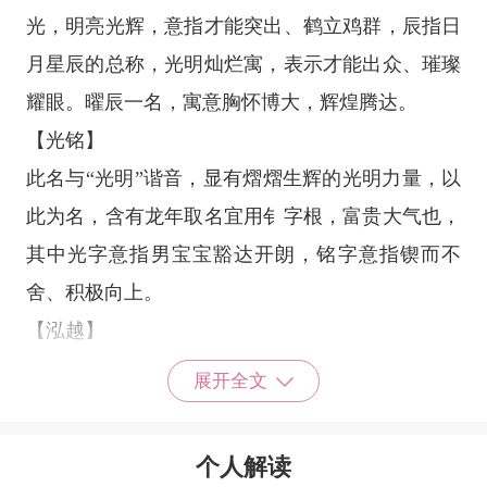
光，明亮光辉，意指才能突出、鹤立鸡群，辰指日
月星辰的总称，光明灿烂寓，表示才能出众、璀璨
耀眼。曜辰一名，寓意胸怀博大，辉煌腾达。
【光铭】
此名与“光明”谐音，显有熠熠生辉的光明力量，以
此为名，含有龙年取名宜用钅字根，富贵大气也，
其中光字意指男宝宝豁达开朗，铭字意指锲而不
舍、积极向上。
【泓越】
泓之字含有龙所喜之水，清新潇洒，含有清澈、纯
展开全文
净之义，意指品质高雅纯洁、内心善良;越为超越
之义也，显有脱颖而出之才能，寓意势不可挡、扶
个人解读
摇直上。