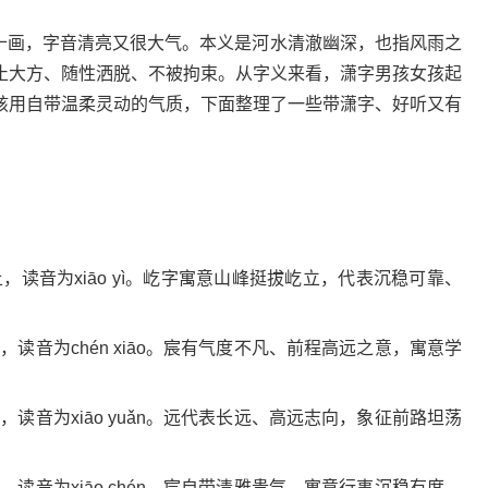
十画，字音清亮又很大气。本义是河水清澈幽深，也指风雨之
止大方、随性洒脱、不被拘束。从字义来看，潇字男孩女孩起
孩用自带温柔灵动的气质，下面整理了一些带潇字、好听又有
读音为xiāo yì。屹字寓意山峰挺拔屹立，代表沉稳可靠、
读音为chén xiāo。宸有气度不凡、前程高远之意，寓意学
读音为xiāo yuǎn。远代表长远、高远志向，象征前路坦荡
读音为xiāo chén。宸自带清雅贵气，寓意行事沉稳有度，