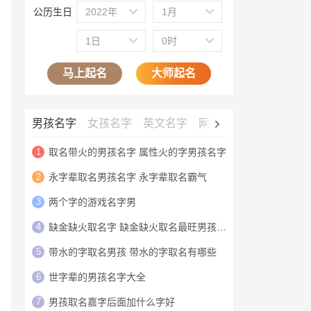
公历生日
2022年
1月
1日
0时
马上起名
大师起名
男孩名字
女孩名字
英文名字
网名大全
公司名字
1
取名带火的男孩名字 属性火的字男孩名字
2
永字辈取名男孩名字 永字辈取名霸气
3
两个字的游戏名字男
4
缺金缺火取名字 缺金缺火取名最旺男孩名字
5
带水的字取名男孩 带水的字取名有哪些
6
世字辈的男孩名字大全
7
男孩取名嘉字后面加什么字好