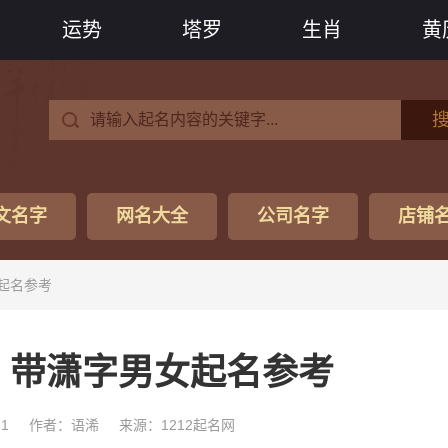
运势
塔罗
生肖
黄
文名字
网名大全
公司名字
店铺
起名参考
，带潇字男女起名参考
11
作者：语浠
来源：1212起名网