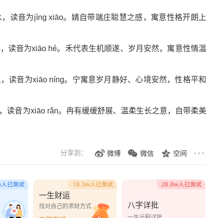
读音为jìng xiāo。婧自带端庄聪慧之感，寓意性格开朗上
读音为xiāo hé。禾代表生机顺遂、岁月安然，寓意性情温
读音为xiāo níng。宁寓意岁月静好、心境安然，性格平和
读音为xiāo rǎn。冉有缓缓舒展、温柔生长之意，自带柔美
分享到：
微博
微信
空间
一生财运
八字详批
？
找对自己的求财方式
一生运程详批