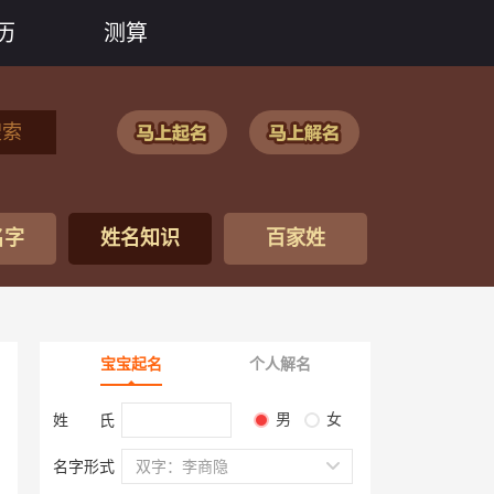
历
测算
搜索
名字
姓名知识
百家姓
宝宝起名
个人解名
男
女
姓 氏
名字形式
双字：李商隐