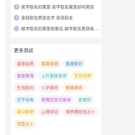
8
奕字取名的寓意 奕字取名寓意好吗男孩
9
圣经取名男孩名字 圣经起名
10
峻字取名的寓意和象征 峻字取名男孩有寓意
更多测试
星座运势
星盘查询
星座配对
星座查询
上升星座查询
生肖运势
生肖配对
八字算命
称骨算命
日干论命
老黄历吉日查询
老黄历
周公解梦
心理测试
塔罗牌在线占卜
灵签占卜