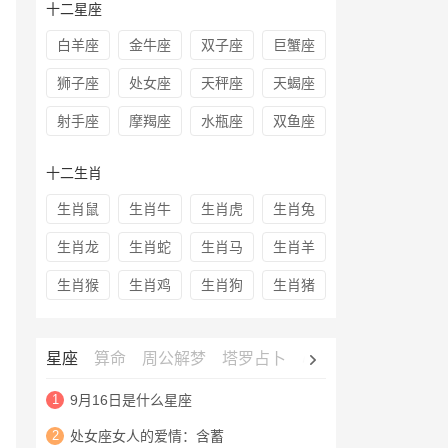
十二星座
白羊座
金牛座
双子座
巨蟹座
狮子座
处女座
天秤座
天蝎座
射手座
摩羯座
水瓶座
双鱼座
十二生肖
生肖鼠
生肖牛
生肖虎
生肖兔
生肖龙
生肖蛇
生肖马
生肖羊
生肖猴
生肖鸡
生肖狗
生肖猪
星座
算命
周公解梦
塔罗占卜
心理测试
老黄历
1
9月16日是什么星座
2
处女座女人的爱情：含蓄