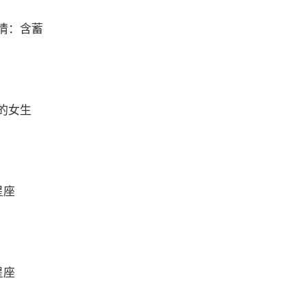
情：含蓄
的女生
星座
星座