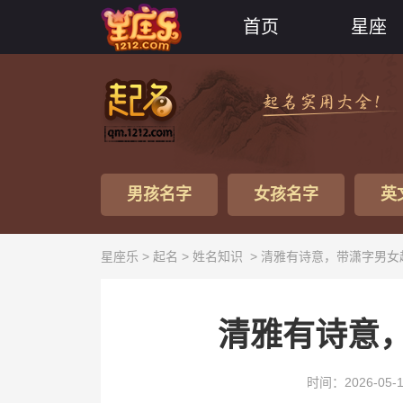
首页
星座
男孩名字
女孩名字
英
星座乐 >
起名
>
姓名知识
> 清雅有诗意，带潇字男女
清雅有诗意
时间：2026-05-