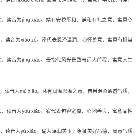
读音为jìng xiāo。靖有安稳平和、谦和有礼之意，寓意心
读音为xiāo zé。泽代表恩泽温润、心怀善意，寓意有担当
读音为jǐng xiāo。景指代风光景致与远大前程，寓意人生
读音为mù xiāo。沐有润泽恩泽之意，自带温柔通透气质，
读音为yòu xiāo。宥代表包容宽厚、心地善良，寓意品性
读音为yú xiāo。瑜为温润美玉，象征美好品德，寓意气质