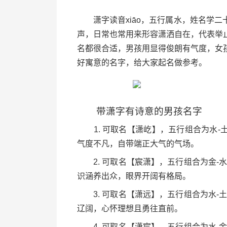
潇字读音xiāo，五行属水，姓名学二
声，日常也常用来形容潇洒自在，代表举
名都很合适，男孩用显得俊朗有气度，女
好寓意的名字，给大家起名做参考。
带潇字有诗意的男孩名字
1. 可取名【潇屹】，五行组合为水-土，
气度不凡，自带端正大气的气场。
2. 可取名【宸潇】，五行组合为金-水，
识涵养出众，眼界开阔有格局。
3. 可取名【潇远】，五行组合为水-土，
辽阔，心怀理想且勇往直前。
4. 可取名【潇宸】，五行组合为水-金，