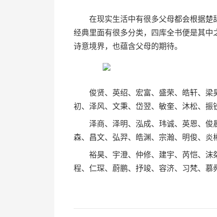
在现实生活中有很多父母都会根据楚辞
经典里面有很多分类，四库全书便是其中
诗意境界，也蕴含父母的期待。
俊贤、英绍、宏富、盛荣、皓轩、梁昊
初、泽风、文秉、岱翌、敏奎、沐松、振
泽商、泽明、泓成、玮诚、英恩、俊晨
森、昌文、弘羿、皓渊、宗瀚、明俊、炎
裕昊、宇澄、仲修、建宇、芮恺、沫桀
程、仁琛、蔚鹏、抒竣、容济、习梵、慕