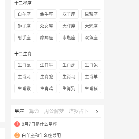
十二星座
白羊座
金牛座
双子座
巨蟹座
狮子座
处女座
天秤座
天蝎座
射手座
摩羯座
水瓶座
双鱼座
十二生肖
生肖鼠
生肖牛
生肖虎
生肖兔
生肖龙
生肖蛇
生肖马
生肖羊
生肖猴
生肖鸡
生肖狗
生肖猪
星座
算命
周公解梦
塔罗占卜
心理测试
老黄历
1
8月7日是什么星座
2
白羊座和什么座最配