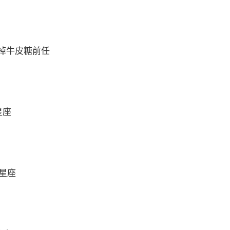
掉牛皮糖前任
星座
么星座