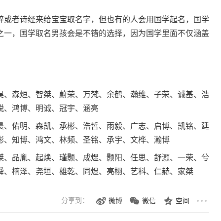
或者诗经来给宝宝取名字，但也有的人会用国学起名，国学
之一，国学取名男孩会是不错的选择，因为国学里面不仅涵盖
、森烜、智桀、蔚荣、万梵、余鹤、瀚维、子荣、诚基、浩
锐、鸿博、明诚、冠宇、涵亮
、佑明、森凯、承彬、浩哲、雨毅、广志、启博、凯铭、廷
彬、知博、鸿文、林频、圣铭、承宇、文桦、瀚博
、品胤、起焕、瑾颢、成煜、颢阳、任思、舒灏、一荣、兮
舜、楠泽、尧垣、雄乾、同煜、亮栩、艺科、仁赫、家桀
分享到：
微博
微信
空间