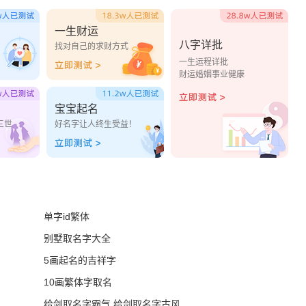
一生财运
八字详批
？
找对自己的求财方式
一生运程详批
财运婚姻事业健康
宝宝起名
三世
好名字让人终生受益！
单字id繁体
别墅取名字大全
5画起名的吉祥字
10画繁体字取名
给剑取名字霸气 给剑取名字古风