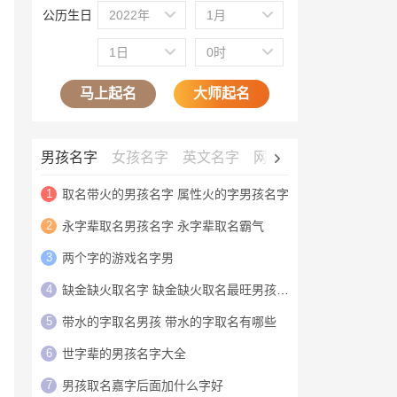
公历生日
2022年
1月
1日
0时
马上起名
大师起名
男孩名字
女孩名字
英文名字
网名大全
公司名字
1
取名带火的男孩名字 属性火的字男孩名字
2
永字辈取名男孩名字 永字辈取名霸气
3
两个字的游戏名字男
4
缺金缺火取名字 缺金缺火取名最旺男孩名字
5
带水的字取名男孩 带水的字取名有哪些
6
世字辈的男孩名字大全
7
男孩取名嘉字后面加什么字好