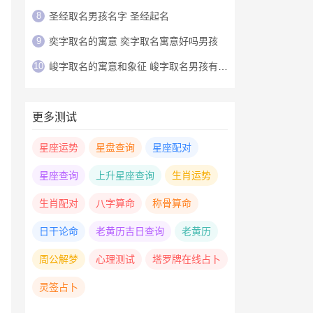
8
圣经取名男孩名字 圣经起名
9
奕字取名的寓意 奕字取名寓意好吗男孩
10
峻字取名的寓意和象征 峻字取名男孩有寓意
更多测试
星座运势
星盘查询
星座配对
星座查询
上升星座查询
生肖运势
生肖配对
八字算命
称骨算命
日干论命
老黄历吉日查询
老黄历
周公解梦
心理测试
塔罗牌在线占卜
灵签占卜