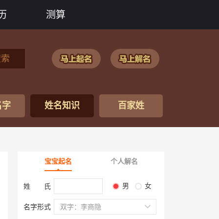
历
测算
搜索
名字
姓名知识
百家姓
宝宝起名
个人解名
男
女
姓 氏
名字形式
双字：李商隐