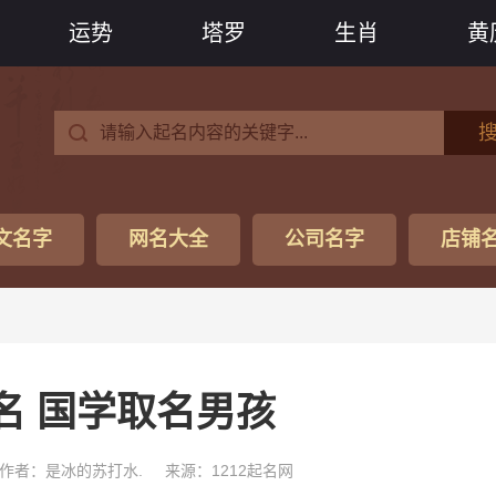
运势
塔罗
生肖
黄
文名字
网名大全
公司名字
店铺
名 国学取名男孩
作者：是冰的苏打水.
来源：1212起名网