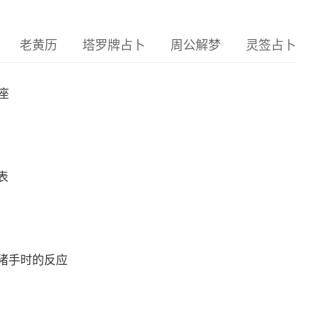
老黄历
塔罗牌占卜
周公解梦
灵签占卜
座
表
猪手时的反应