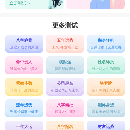
更多测试
八字称骨
五年运势
翻身转机
迟迟未成功的原因
未来5年发展一览
告诉你赚什么最吃香
命中贵人
横财运
姓名详批
谁是你的命中贵人
躺着都能赚钱
姓名对人生的影响
紫微斗数
公司起名
塔罗牌
预测你一生的命运
初创公司起名玄机
指引你的未来人生
流年运势
八字精批
测终身运
财运婚姻事业健康
解答人生困惑
洞悉未来鸿图大运
十年大运
八字起名
财富运势