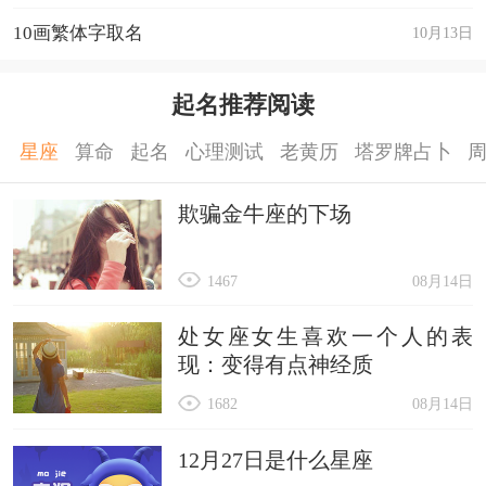
10画繁体字取名
10月13日
起名推荐阅读
星座
算命
起名
心理测试
老黄历
塔罗牌占卜
欺骗金牛座的下场
1467
08月14日
处女座女生喜欢一个人的表
现：变得有点神经质
1682
08月14日
12月27日是什么星座