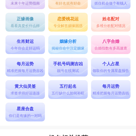
未来十年运势指南
有好名就有好命
抓住机会做个有钱人
正缘画像
恋爱桃花运
姓名配对
看看真爱长什么样
专业解答姻缘困惑
多维分析配对情况
生肖财运
姻缘分析
八字合婚
今年你会走好运吗
揭秘你命中注定姻缘
合婚指数有多高速查
每月运势
手机号码测吉凶
个人占星
精准把握每月运势吉凶
靓号在线测试
领取你的专属星盘报告
黄大仙灵签
五行起名
每月运势
求签求得好运连连
五行缺什么如何补旺
精准把握每月运势吉凶
星座合盘
你们是有缘的一对吗