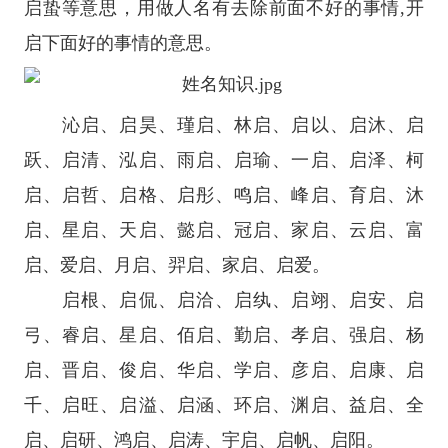
启蛰等意思，用做人名有去除前面不好的事情,开
启下面好的事情的意思。
沁启、启昊、瑾启、林启、启以、启沐、启
跃、启清、泓启、雨启、启瑜、一启、启泽、柯
启、启哲、启格、启彤、鸣启、峰启、育启、沐
启、星启、天启、懿启、冠启、家启、云启、富
启、爱启、月启、羿启、家启、启爱。
启根、启侃、启洽、启纨、启翊、启安、启
弓、睿启、星启、佰启、勤启、孝启、强启、杨
启、晋启、俊启、华启、学启、彦启、启康、启
千、启旺、启溢、启涵、环启、渊启、益启、全
启、启研、鸿启、启涛、宇启、启帆、启阳。