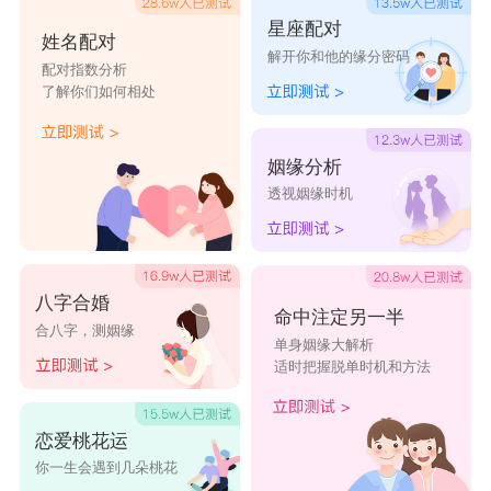
星座配对
姓名配对
解开你和他的缘分密码
配对指数分析
了解你们如何相处
姻缘分析
透视姻缘时机
八字合婚
命中注定另一半
合八字，测姻缘
单身姻缘大解析
适时把握脱单时机和方法
恋爱桃花运
你一生会遇到几朵桃花