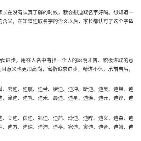
长在没有认真了解的时候，就会想迪取名字好吗。想知道一
的含义，在知道迪取名字的含义以后，家长都认可了这个字适
;进步。用在人名中有指一个人的聪明才智、积极进取的意
亮而且意义也更加高尚，寓指追求进步，精进不休，承前启后，
、茗迪、迪航、迪彗、婕迪、迪冲、昕迪、迪昊、迪煜、迪
迪、潼迪、迪帆、迪禾、晨迪、迪星、迪焕、迪元、迪铿、迪
、立迪、茵迪、兆迪、迪茜、玲迪、迪晔、迪义、迪森、迪
明、迪方、迪琛、迪沛、迪亭、宛迪、寅迪、迪合、迪姆、迪