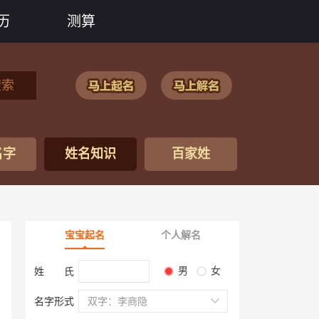
历
测算
搜索
名字
姓名知识
百家姓
宝宝起名
个人解名
男
女
姓 氏
名字形式
双字：李商隐