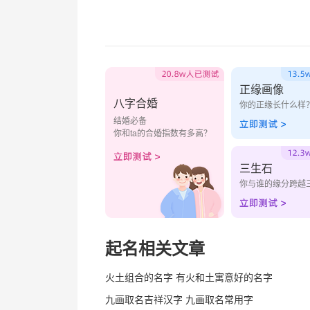
正缘画像
八字合婚
你的正缘长什么样
结婚必备
你和ta的合婚指数有多高？
三生石
你与谁的缘分跨越
起名相关文章
火土组合的名字 有火和土寓意好的名字
九画取名吉祥汉字 九画取名常用字