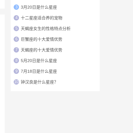
3
3月20日是什么星座
4
十二星座适合养的宠物
5
天蝎座女生的性格特点分析
6
巨蟹座的十大爱情优势
7
天蝎座的十大爱情优势
8
5月20日是什么星座
9
7月18日是什么星座
10
钟汉良是什么星座？