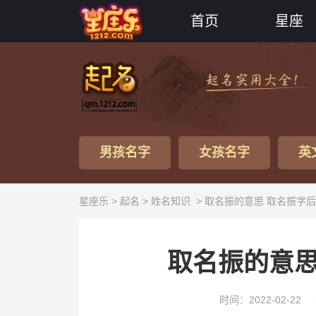
首页
星座
男孩名字
女孩名字
英
星座乐 >
起名
>
姓名知识
> 取名振的意思 取名振字
取名振的意思
时间：2022-02-22