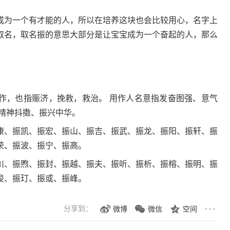
为一个有才能的人，所以在培养这块也会比较用心，名字上
取名，取名振的意思大部分是让宝宝成为一个奋起的人，那么
，也指赈济，挽救，救治。 用作人名意指发奋图强、意气
、精神抖擞、振兴中华。
、振凯、振宏、振山、振吉、振武、振龙、振阳、振轩、振
荣、振波、振宁、振高。
、振煦、振封、振越、振夫、振听、振析、振榕、振明、振
俊、振玎、振或、振峰。
分享到：
微博
微信
空间