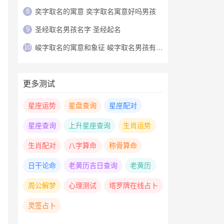
8
奕字取名的寓意 奕字取名寓意好吗男孩
9
圣经取名男孩名字 圣经起名
10
峻字取名的寓意和象征 峻字取名男孩有寓意
更多测试
星座运势
星盘查询
星座配对
星座查询
上升星座查询
生肖运势
生肖配对
八字算命
称骨算命
日干论命
老黄历吉日查询
老黄历
周公解梦
心理测试
塔罗牌在线占卜
灵签占卜