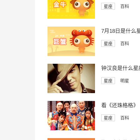
星座
百科
7月18日是什么
星座
百科
钟汉良是什么星
星座
明星
看《还珠格格》
星座
百科