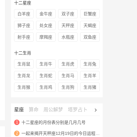
十二星座
白羊座
金牛座
双子座
巨蟹座
狮子座
处女座
天秤座
天蝎座
射手座
摩羯座
水瓶座
双鱼座
十二生肖
生肖鼠
生肖牛
生肖虎
生肖兔
生肖龙
生肖蛇
生肖马
生肖羊
生肖猴
生肖鸡
生肖狗
生肖猪
星座
算命
周公解梦
塔罗占卜
心理测试
老黄历
1
十二星座的月份表分别是几月几号
2
一起来揭开天秤座12月19日的今日运程查询