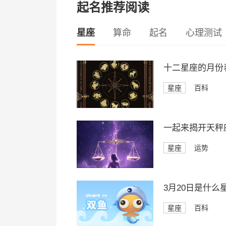
起名推荐阅读
星座
算命
起名
心理测试
十二星座的月份
星座
百科
一起来揭开天秤座
星座
运势
3月20日是什么
星座
百科