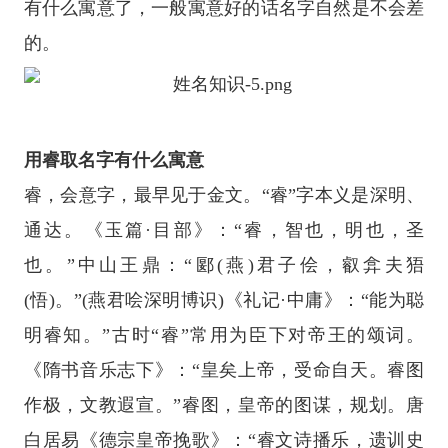
有什么寓意了，一般寓意好的话名字自然是不会差
的。
用睿取名字有什么寓意
睿，会意字，最早见于金文。“睿”字本义是深明、
通达。《玉篇·目部》：“睿，智也，明也，圣
也。”中山王鼎：“郾(燕)君子侩，叡弇夫㹳
(悟)。”(燕君哙深明博识)《礼记·中庸》：“能为聪
明睿知。”古时“睿”常用为臣下对帝王的颂词。
《隋书音乐志下》：“皇矣上帝，受命自天。睿图
作极，文教遐宣。”睿图，皇帝的图谋，规划。唐
白居易《德宗皇帝挽歌》：“睿文诗播乐，遗训史