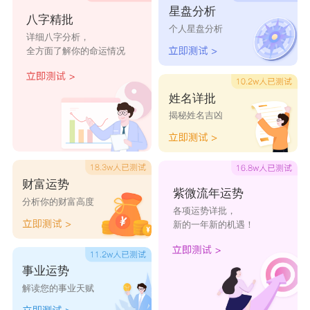
星盘分析
八字精批
非。俗作，尤非。
个人星盘分析
详细八字分析，
古文叡。见古文尚书。睿者，之省。䜭下曰。残
全方面了解你的命运情况
也。按残者谓残穿。
用睿取名字
姓名详批
揭秘姓名吉凶
龙睿
睿润
怀睿
睿臣
睿城
博睿
势睿
睿晨
睿鸿
学睿
睿昌
睿程
恒睿
睿娜
小睿
财富运势
紫微流年运势
分析你的财富高度
睿进
似睿
伟睿
睿秀
睿浩
各项运势详批，
新的一年新的机遇！
睿华
姝睿
睿宏
润睿
杰睿
睿
豪睿
渊
宝睿
睿鸿
诗睿
事业运势
熙睿
洋睿
柯睿
睿茂
睿奇
解读您的事业天赋