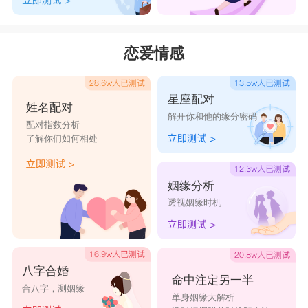
恩睿
睿儒
睿勇
星睿
睿可
婉睿
睿聪
妍睿
鸿睿
承睿
恋爱情感
睿君
睿莹
睿婧
睿捷
梓睿
彦睿
婧睿
筱睿
春睿
天睿
星座配对
姓名配对
睿婕
睿超
卓睿
祺睿
海睿
解开你和他的缘分密码
配对指数分析
博睿
睿珏
敏睿
哲睿
睿瑶
了解你们如何相处
睿璞
亚睿
心睿
睿奕
睿雯
姻缘分析
透视姻缘时机
八字合婚
命中注定另一半
合八字，测姻缘
单身姻缘大解析