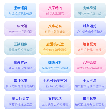
流年运势
八字精批
测终身运
财运婚姻事业健康
解答人生困惑
洞悉未来鸿图大运
十年大运
八字起名
财富运势
未来十年运势指南
有好名就有好命
抓住机会做个有钱人
正缘画像
恋爱桃花运
姓名配对
看看真爱长什么样
专业解答姻缘困惑
多维分析配对情况
生肖财运
姻缘分析
八字合婚
今年你会走好运吗
揭秘你命中注定姻缘
合婚指数有多高速查
每月运势
手机号码测吉凶
个人占星
精准把握每月运势吉凶
靓号在线测试
领取你的专属星盘报告
黄大仙灵签
五行起名
每月运势
求签求得好运连连
五行缺什么如何补旺
精准把握每月运势吉凶