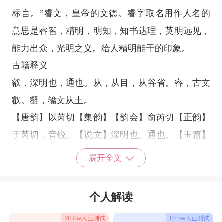
标言。”睿文，皇帝的文德。睿字取名用作人名的
意思是睿智，精明，明知，知书达理，英明远见，
能力出众，光明之义。给人精明能干的印象。
古籍释义
叡，深明也，通也。从，从目，从谷省。睿，古文
叡。壡，籀文从土。
【唐韵】以芮切【集韵】【韵会】俞芮切【正韵】
于芮切，音锐。【说文】深明也。通也。【玉篇】
圣也，智也。【书·洪范】思曰睿，睿作圣。【蔡
展开全文
传】睿者，通乎微也。【徐干·中论修本篇】睿莫
大乎自虑。 【说文】本作叡，籀文作壡。【前汉
个人解读
·五行志】亦作。【六书正譌】从从目，从谷省。
取其穿，目取其明，谷取其响应不穷。别作叡，