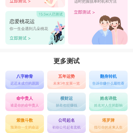
适时把握脱单时机和方法
恋爱桃花运
你一生会遇到几朵桃花
更多测试
八字称骨
五年运势
翻身转机
迟迟未成功的原因
未来5年发展一览
告诉你赚什么最吃香
命中贵人
横财运
姓名详批
谁是你的命中贵人
躺着都能赚钱
姓名对人生的影响
紫微斗数
公司起名
塔罗牌
预测你一生的命运
初创公司起名玄机
指引你的未来人生