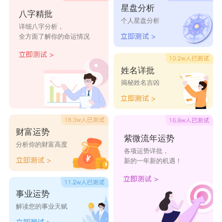
星盘分析
八字精批
泷水，卽古袁水也。又《集韵》力锺切《正韵》卢
个人星盘分析
详细八字分析，
容切，?音龙。义同。又《广韵》所江切《集韵》
全方面了解你的命运情况
《韵会》疎江切，音双。水名。《水经注》桂阳蓝
豪山，广圆五百里，悉曲江县界，巖岭干天，交柯
姓名详批
揭秘姓名吉凶
云蔚，霾天晦景，谓之泷中。又州名。《广舆记》
广东罗定州，梁曰泷州，隋曰泷水，今州有泷水
县。又《广韵》吕江切《集韵》《韵会》闾江切，
财富运势
音䮾。奔湍也。南人名湍曰泷。又《集韵》卢贡
紫微流年运势
分析你的财富高度
各项运势详批，
切，音弄。泷涷，溼也。义同。
新的一年新的机遇！
泷字取名含义
五行：水
事业运势
解读您的事业天赋
康熙字典笔画：20