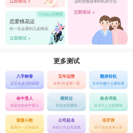
适时把握脱单时机和方法
霾天晦景，謂之瀧中。 又州名。【廣輿記】廣東
羅定州，梁曰瀧州，隋曰瀧水，今州有瀧水縣。又
恋爱桃花运
【廣韻】呂江切【集韻】【韻會】閭江切，?音
你一生会遇到几朵桃花
䮾。奔湍也。南人名湍曰瀧。又【集韻】盧貢切，
音弄。瀧涷，溼也。義同。
更多测试
八字称骨
五年运势
翻身转机
迟迟未成功的原因
未来5年发展一览
告诉你赚什么最吃香
命中贵人
横财运
姓名详批
谁是你的命中贵人
躺着都能赚钱
姓名对人生的影响
紫微斗数
公司起名
塔罗牌
预测你一生的命运
初创公司起名玄机
指引你的未来人生