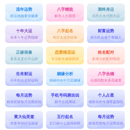
流年运势
八字精批
测终身运
财运婚姻事业健康
解答人生困惑
洞悉未来鸿图大运
十年大运
八字起名
财富运势
未来十年运势指南
有好名就有好命
抓住机会做个有钱人
正缘画像
恋爱桃花运
姓名配对
看看真爱长什么样
专业解答姻缘困惑
多维分析配对情况
生肖财运
姻缘分析
八字合婚
今年你会走好运吗
揭秘你命中注定姻缘
合婚指数有多高速查
每月运势
手机号码测吉凶
个人占星
精准把握每月运势吉凶
靓号在线测试
领取你的专属星盘报告
黄大仙灵签
五行起名
每月运势
求签求得好运连连
五行缺什么如何补旺
精准把握每月运势吉凶