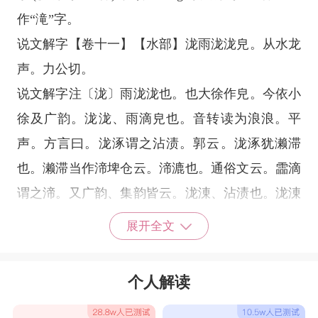
作“滝”字。
说文解字【卷十一】【水部】泷雨泷泷皃。从水龙
声。力公切。
说文解字注〔泷〕雨泷泷也。也大徐作皃。今依小
徐及广韵。泷泷、雨滴皃也。音转读为浪浪。平
声。方言曰。泷涿谓之沾渍。郭云。泷涿犹濑滞
也。濑滞当作渧埤仓云。渧漉也。通俗文云。霝滴
谓之渧。又广韵、集韵皆云。泷涷、沾渍也。泷涷
卽泷涿也。荀卿书。东笼而退。杨倞云。东笼卽泷
展开全文
涷。从水。龙声。力公切。九部。
《广韵》卢红切《集韵》《韵会》卢东切，音笼。
个人解读
《说文》雨泷泷貌。又泷涷，沾渍也。《扬子·方
言》泷涿，谓之沾又水名，在梁邹县。《水经注》