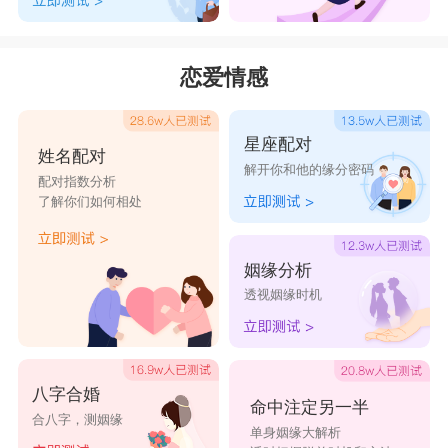
泷水、泷涛、波涛、急流意指财源滚滚、龙马精
神、人中之龙。
恋爱情感
急流的水。汹涌的波涛。做人名取“龙”字的含义。
用作人名意指有所抱负、获得成功、大有所为之
星座配对
义。
姓名配对
解开你和他的缘分密码
【巳集上】【水字部】 瀧; 【廣韻】盧紅切【集
配对指数分析
了解你们如何相处
韻】【韻會】盧東切，?音籠。【說文】雨瀧瀧
貌。又瀧涷，沾漬也。【揚子·方言】瀧涿，謂之
姻缘分析
霑?。 又水名，在梁鄒縣。【水經注】瀧水，卽
透视姻缘时机
古袁水也。又【集韻】力鍾切【正韻】盧容切，?
音龍。義同。又【廣韻】所江切【集韻】【韻會】
疎江切，?音雙。水名。【水經注】桂陽藍豪山，
八字合婚
命中注定另一半
合八字，测姻缘
廣圓五百里，悉曲江縣界，巖嶺干天，交柯雲蔚，
单身姻缘大解析