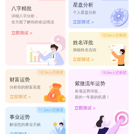
彦枫
彦闰
彦儒
彦增
彦志
星盘分析
八字精批
彦桦
彦忻
彦光
彦威
彦忠
个人星盘分析
详细八字分析，
彦毅
彦岗
彦全
彦宏
彦成
全方面了解你的命运情况
彦民
彦枚
彦兵
彦富
彦才
姓名详批
彦永
彦世
彦军
彦岐
彦政
揭秘姓名吉凶
财富运势
紫微流年运势
分析你的财富高度
各项运势详批，
新的一年新的机遇！
事业运势
解读您的事业天赋