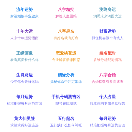
流年运势
八字精批
测终身运
财运婚姻事业健康
解答人生困惑
洞悉未来鸿图大运
十年大运
八字起名
财富运势
未来十年运势指南
有好名就有好命
抓住机会做个有钱人
正缘画像
恋爱桃花运
姓名配对
看看真爱长什么样
专业解答姻缘困惑
多维分析配对情况
生肖财运
姻缘分析
八字合婚
今年你会走好运吗
揭秘你命中注定姻缘
合婚指数有多高速查
每月运势
手机号码测吉凶
个人占星
精准把握每月运势吉凶
靓号在线测试
领取你的专属星盘报告
黄大仙灵签
五行起名
每月运势
求签求得好运连连
五行缺什么如何补旺
精准把握每月运势吉凶