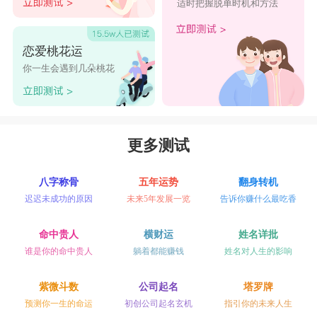
适时把握脱单时机和方法
恋爱桃花运
你一生会遇到几朵桃花
更多测试
八字称骨
五年运势
翻身转机
迟迟未成功的原因
未来5年发展一览
告诉你赚什么最吃香
命中贵人
横财运
姓名详批
谁是你的命中贵人
躺着都能赚钱
姓名对人生的影响
紫微斗数
公司起名
塔罗牌
预测你一生的命运
初创公司起名玄机
指引你的未来人生