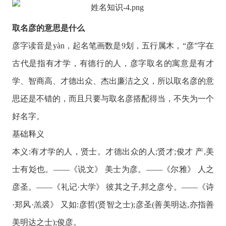
取名彦的意思是什么
彦字读音是yàn，起名笔画数是9划，五行属木，“彦”字在
古代是指有才学，有德行的人，彦字取名的寓意是有才
学、智商高、才德出众、杰出廉洁之义，所以取名彦的意
思还是不错的，而且只要与取名彦搭配得当，不失为一个
好名字。
基础释义
本义:有才学的人，贤士。才德出众的人;贤才;俊才 产,美
士有彣也。——《说文》 美士为彦。——《尔雅》 人之
彦圣。——《礼记·大学》 彼其之子,邦之彦兮。——《诗
·郑风·羔裘》 又如:彦哲(贤智之士);彦圣(善美明达,亦指善
美明达之士);俊彦。