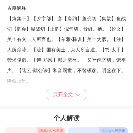
古籍解释
【寅集下】【彡字部】 彦【唐韵】鱼变切【集韵】鱼战
切【韵会】疑战切【正韵】倪甸切，音谚、艳。【说文】
美士有文，人所言也。【尔雅·释训】美士为彦。【注】
人所彦咏。【疏】国有美士，为人所言道。【书·太甲】
旁求俊彦。【诗·郑风】邦之彦兮。 又叶倪坚切，谚平
声。【陆云·陆公诔】和音嗣世，不替硕彦。明鉴在下。
隆命上䣥。
用彦取名字
展开全文
彦杰
彦勤
彦会
彦哲
彦录
彦松
彦进
彦伟
彦圻
彦彦
个人解读
彦林
彦蔹
彦保
彦坤
彦彬