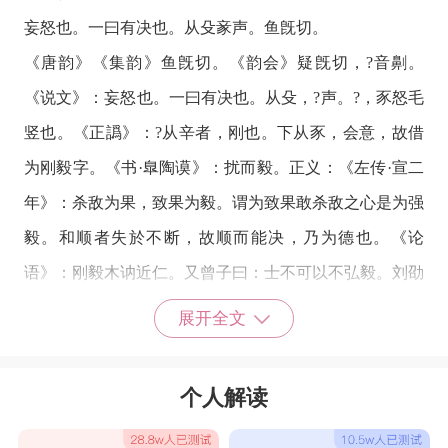
妄怒也。一曰有决也。从殳豙声。鱼旣切。
《唐韵》《集韵》鱼旣切。《韵会》疑旣切，?音劓。
《说文》：妄怒也。一曰有决也。从殳，?声。?，豕怒毛
竖也。《正譌》：?从辛者，刚也。下从豕，会意，故借
为刚毅字。《书·臯陶谟》：扰而毅。正义：《左传·宣二
年》：杀敌为果，致果为毅。谓为致果敢杀敌之心是为强
毅。和顺者失於不断，故顺而能决，乃为德也。《论
语》：刚毅木讷近仁。又曾子曰：士不可以不弘毅。刘劭
《人物志》：温直而扰毅，木之德也。刚塞而弘毅，金之
展开全文
德也。又州名。《舆地广记》：武州，唐末置，领文德一
县。後唐长兴元年改毅州。又鸟名。鶡称毅鸟，谓其性敢
个人解读
於鬭也。见张华《禽经》。又弈法，毅，提也。棋死而结
局曰毅，旣毅而随手曰复毅。俗又谓之提。见徐铉《围棋