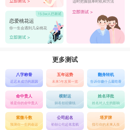
适时把握脱单时机和方法
恋爱桃花运
你一生会遇到几朵桃花
更多测试
八字称骨
五年运势
翻身转机
迟迟未成功的原因
未来5年发展一览
告诉你赚什么最吃香
命中贵人
横财运
姓名详批
谁是你的命中贵人
躺着都能赚钱
姓名对人生的影响
紫微斗数
公司起名
塔罗牌
预测你一生的命运
初创公司起名玄机
指引你的未来人生