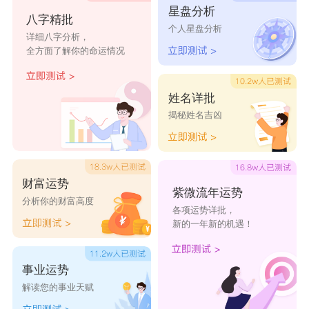
星盘分析
八字精批
义例》。隶作?。
个人星盘分析
详细八字分析，
毅可以取什么名字
全方面了解你的命运情况
毅祥
毅斌
毅景
皓毅
浩毅
毅宾
毅帆
尚毅
忻毅
瑾毅
姓名详批
揭秘姓名吉凶
刚毅
毅龙
首毅
泓毅
佳毅
东毅
暄毅
丰毅
毅恒
毅中
忠毅
自毅
毅逸
毅承
毅皓
财富运势
紫微流年运势
毅宁
毅菡
毅朋
毅韬
毅岳
分析你的财富高度
各项运势详批，
毅辉
毅诚
毅宾
毅腾
毅阳
新的一年新的机遇！
毅新
毅晟
毅睿
毅茗
毅朗
事业运势
解读您的事业天赋