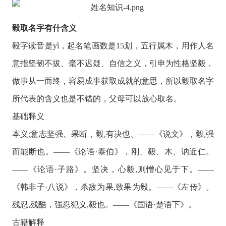
毅取名字有什含义
毅字读音是yì，起名笔画数是15划，五行属木，用作人名
意指坚韧不拔、毫不迟疑、自信之义，引申为性格坚毅，
做事从一而终，容易成事获取成就的意思，所以毅取名字
所代表的含义也是不错的，父母可以放心取名。
基础释义
本义:意志坚强、果断，毅,有决也。——《说文》，毅,强
而能断也。——《论语·泰伯》，刚、毅、木、讷近仁。
——《论语·子路》。坚决，心毅,则憎心见于下。——
《韩非子·八说》，杀敌为果,致果为毅。——《左传》。
残忍,残酷，强忍犯义,毅也。——《国语·楚语下》。
古籍解释