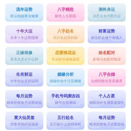
流年运势
八字精批
测终身运
财运婚姻事业健康
解答人生困惑
洞悉未来鸿图大运
十年大运
八字起名
财富运势
未来十年运势指南
有好名就有好命
抓住机会做个有钱人
正缘画像
恋爱桃花运
姓名配对
看看真爱长什么样
专业解答姻缘困惑
多维分析配对情况
生肖财运
姻缘分析
八字合婚
今年你会走好运吗
揭秘你命中注定姻缘
合婚指数有多高速查
每月运势
手机号码测吉凶
个人占星
精准把握每月运势吉凶
靓号在线测试
领取你的专属星盘报告
黄大仙灵签
五行起名
每月运势
求签求得好运连连
五行缺什么如何补旺
精准把握每月运势吉凶