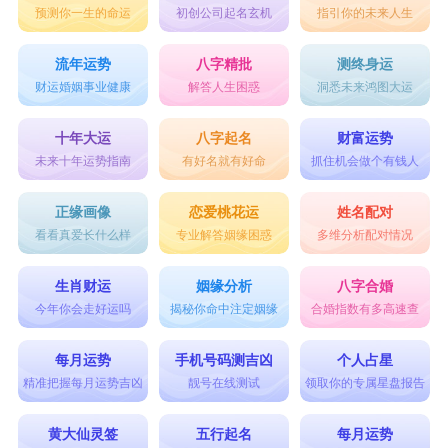
预测你一生的命运
初创公司起名玄机
指引你的未来人生
流年运势
八字精批
测终身运
财运婚姻事业健康
解答人生困惑
洞悉未来鸿图大运
十年大运
八字起名
财富运势
未来十年运势指南
有好名就有好命
抓住机会做个有钱人
正缘画像
恋爱桃花运
姓名配对
看看真爱长什么样
专业解答姻缘困惑
多维分析配对情况
生肖财运
姻缘分析
八字合婚
今年你会走好运吗
揭秘你命中注定姻缘
合婚指数有多高速查
每月运势
手机号码测吉凶
个人占星
精准把握每月运势吉凶
靓号在线测试
领取你的专属星盘报告
黄大仙灵签
五行起名
每月运势