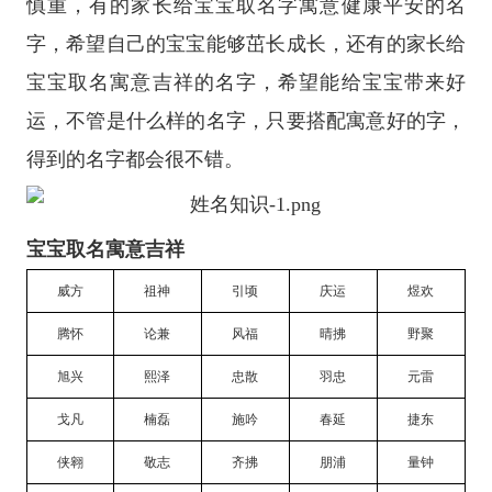
慎重，有的家长给宝宝取名字寓意健康平安的名
字，希望自己的宝宝能够茁长成长，还有的家长给
宝宝取名寓意吉祥的名字，希望能给宝宝带来好
运，不管是什么样的名字，只要搭配寓意好的字，
得到的名字都会很不错。
宝宝取名寓意吉祥
威方
祖神
引顷
庆运
煜欢
腾怀
论兼
风福
晴拂
野聚
旭兴
熙泽
忠散
羽忠
元雷
戈凡
楠磊
施吟
春延
捷东
侠翱
敬志
齐拂
朋浦
量钟