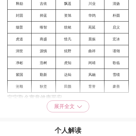
释励
吉依
飘遥
川业
清扬
封固
帅蓝
资旭
华鸽
朴圆
烟普
唯智
统铭
苑延
启义
虎道
商盛
惜凡
晨振
宏冰
润世
源慎
炫野
曲祥
谨翎
净彬
浩树
虎知
闲靖
歌临
紫国
勤新
达灿
风融
雪绩
沧顺
耿坚
田颜
育誉
豪善
宝宝取名寓意健康平安
展开全文
乐平
安悦
宁嫣
平安
瑞佳
思涵
东萌
亦璇
瑞涵
嘉馨
个人解读
静宜
玲瑗
伊美
玉妍
安然