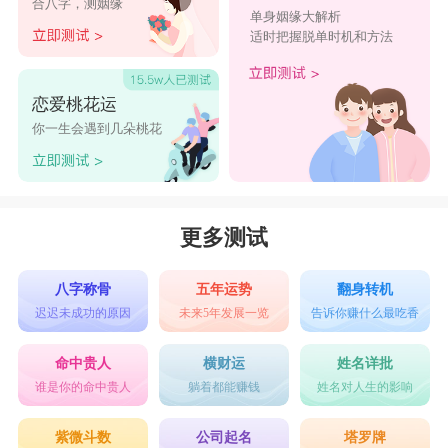
合八字，测姻缘
单身姻缘大解析
适时把握脱单时机和方法
恋爱桃花运
你一生会遇到几朵桃花
更多测试
八字称骨
五年运势
翻身转机
迟迟未成功的原因
未来5年发展一览
告诉你赚什么最吃香
命中贵人
横财运
姓名详批
谁是你的命中贵人
躺着都能赚钱
姓名对人生的影响
紫微斗数
公司起名
塔罗牌