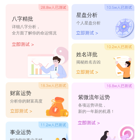
宇涵
欣暄
婷娜
怡臣
家格
星盘分析
八字精批
振洋
莉莉
启修
维熙
育翰
个人星盘分析
详细八字分析，
全方面了解你的命运情况
慈源
圣致
昆文
楷疏
蓝翰
炫霄
岸兼
彰桦
意实
治进
姓名详批
舟棕
弘萧
闲烨
荣毅
鸿疏
揭秘姓名吉凶
霞嫣
佩雪
蕊莉
昕柳
雨诗
婕芝
韵灵
安慧
含妍
玉瑶
财富运势
欣冉
雅茹
余平
盈新
宁暄
紫微流年运势
分析你的财富高度
各项运势详批，
歆琳
青馨
晓嫣
萱玥
娅蕾
新的一年新的机遇！
事业运势