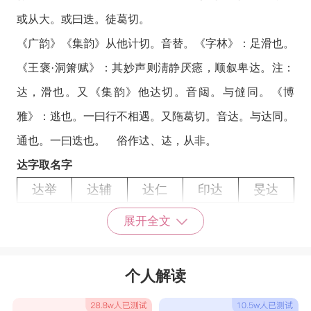
或从大。或曰迭。徒葛切。
《广韵》《集韵》从他计切。音替。《字林》：足滑也。
《王褒·洞箫赋》：其妙声则淸静厌瘱，顺叙卑达。注：
达，滑也。又《集韵》他达切。音闼。与㒓同。《博
雅》：逃也。一曰行不相遇。又陁葛切。音达。与达同。
通也。一曰迭也。 俗作迖、迏，从非。
达字取名字
达举
达辅
达仁
印达
旻达
达正
瑜达
达闽
珞达
珂达
展开全文
达赤
琛达
达骏
冷达
折达
达庚
燊达
桥达
志达
达从
个人解读
旋达
达丞
达珏
达济
资达