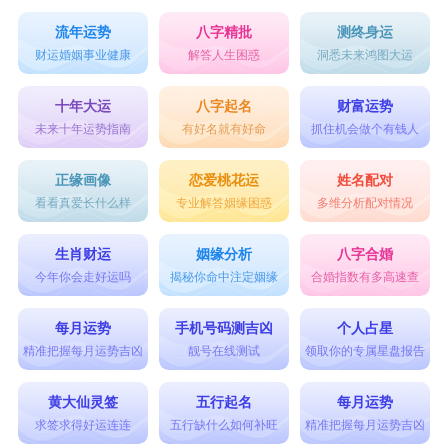
流年运势
八字精批
测终身运
财运婚姻事业健康
解答人生困惑
洞悉未来鸿图大运
十年大运
八字起名
财富运势
未来十年运势指南
有好名就有好命
抓住机会做个有钱人
正缘画像
恋爱桃花运
姓名配对
看看真爱长什么样
专业解答姻缘困惑
多维分析配对情况
生肖财运
姻缘分析
八字合婚
今年你会走好运吗
揭秘你命中注定姻缘
合婚指数有多高速查
每月运势
手机号码测吉凶
个人占星
精准把握每月运势吉凶
靓号在线测试
领取你的专属星盘报告
黄大仙灵签
五行起名
每月运势
求签求得好运连连
五行缺什么如何补旺
精准把握每月运势吉凶