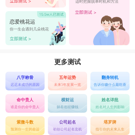
适时把握脱单时机和方法
恋爱桃花运
你一生会遇到几朵桃花
更多测试
八字称骨
五年运势
翻身转机
迟迟未成功的原因
未来5年发展一览
告诉你赚什么最吃香
命中贵人
横财运
姓名详批
谁是你的命中贵人
躺着都能赚钱
姓名对人生的影响
紫微斗数
公司起名
塔罗牌
预测你一生的命运
初创公司起名玄机
指引你的未来人生