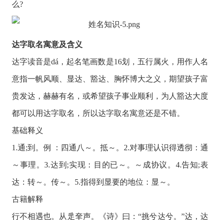
么?
达字取名寓意及含义
达字读音是dá，起名笔画数是16划，五行属火，用作人名
意指一帆风顺、显达、豁达、胸怀博大之义，期望孩子富
贵发达，赫赫有名，或希望孩子事业顺利，为人豁达大度
都可以用达字取名，所以达字取名寓意还是不错。
基础释义
1.通;到。例 ：四通八～。抵～。2.对事理认识得透彻：通
～事理。3.达到;实现：目的已～。～成协议。4.告知;表
达：转～。传～。5.指得到显要的地位：显～。
古籍解释
行不相遇也。从辵羍声。《诗》曰：“挑兮达兮。”达，达