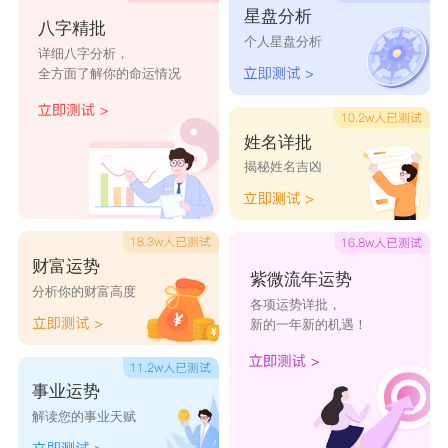
达陌
泽达
达壮
访达
达瑰
星盘分析
八字精批
霎达
达楷
谨达
贤达
达裴
个人星盘分析
详细八字分析，
全方面了解你的命运情况
刊达
达司
达宸
达煜
献达
姓名详批
揭秘姓名吉凶
财富运势
紫微流年运势
分析你的财富高度
各项运势详批，
新的一年新的机遇！
事业运势
解读您的事业天赋