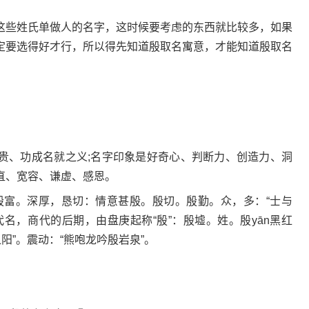
这些姓氏单做人的名字，这时候要考虑的东西就比较多，如果
定要选得好才行，所以得先知道殷取名寓意，才能知道殷取名
贵、功成名就之义;名字印象是好奇心、判断力、创造力、洞
直、宽容、谦虚、感恩。
。殷富。深厚，恳切：情意甚殷。殷切。殷勤。众，多：“士与
名，商代的后期，由盘庚起称“殷”：殷墟。姓。殷yān黑红
阳”。震动：“熊咆龙吟殷岩泉”。