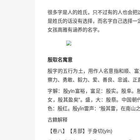
很多字是人的姓氏，只不过有的人也会把
是姓氏的话没有选择，而名字自己选择一
女孩高雅有涵养的名字。
殷取名寓意
殷字的五行为土，用作人名意指和顺、富
察力、勇敢、毅力、爱、善良、忠诚、正
字解：殷yīn富裕，富足：殷实。殷阜
女，殷其盈矣”。盛，大：殷祭。中国朝代
色：殷红。殷yǐn雷声：“殷其雷，在南山之
古籍解释
【卷八】【㐆部】于身切(yīn)