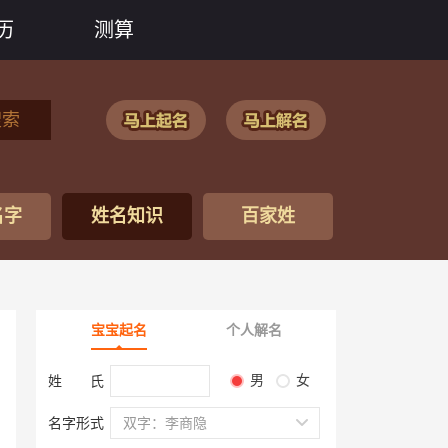
历
测算
搜索
名字
姓名知识
百家姓
宝宝起名
个人解名
男
女
姓 氏
名字形式
双字：李商隐