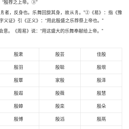
“殷荐之上帝。③”
“㐆者，反身也。乐舞回旋其身，故从㐆。”②《易》：指《豫
字义证》引《正义》：“用此殷盛之乐荐祭上帝也。”
”会意。《周易》说：“用这盛大的乐舞奉献给上帝。”
殷漱
殷芸
佳殷
殷羽
殷聪
殷垠
殷覃
家殷
殷泽
殷遐
殷薇
殷慧
殷蟑
殷栾
殷朵
殷博
殷滔
殷鬲