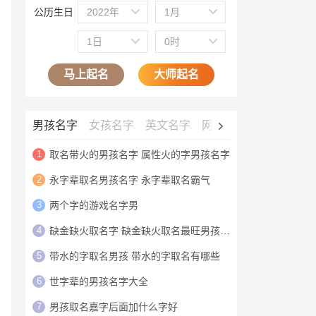
公历生日
2022年
1月
1日
0时
马上起名
大师起名
男孩名字
女孩名字
英文名字
网名大全
公司名字
1
取名带火的男孩名字 属性火的字男孩名字
2
永字辈取名男孩名字 永字辈取名霸气
3
两个字的游戏名字男
4
缺金缺火取名字 缺金缺火取名最旺男孩名字
5
带水的字取名男孩 带水的字取名有哪些
6
世字辈的男孩名字大全
7
男孩取名嘉字后面加什么字好