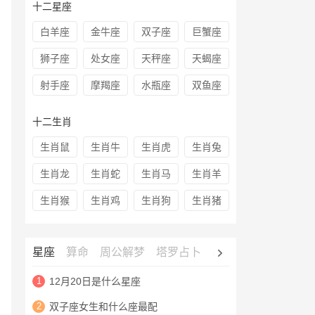
十二星座
白羊座
金牛座
双子座
巨蟹座
狮子座
处女座
天秤座
天蝎座
射手座
摩羯座
水瓶座
双鱼座
十二生肖
生肖鼠
生肖牛
生肖虎
生肖兔
生肖龙
生肖蛇
生肖马
生肖羊
生肖猴
生肖鸡
生肖狗
生肖猪
星座
算命
周公解梦
塔罗占卜
心理测试
老黄历
1
12月20日是什么星座
2
双子座女生和什么座最配