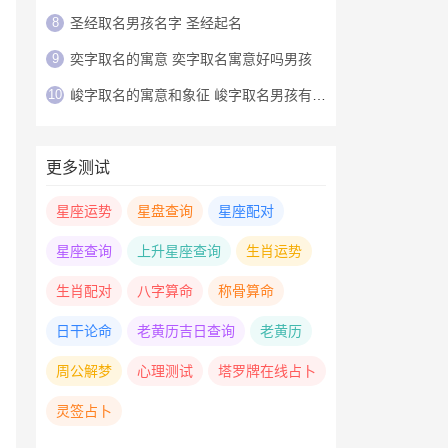
8
圣经取名男孩名字 圣经起名
9
奕字取名的寓意 奕字取名寓意好吗男孩
10
峻字取名的寓意和象征 峻字取名男孩有寓意
更多测试
星座运势
星盘查询
星座配对
星座查询
上升星座查询
生肖运势
生肖配对
八字算命
称骨算命
日干论命
老黄历吉日查询
老黄历
周公解梦
心理测试
塔罗牌在线占卜
灵签占卜