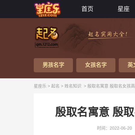
首页
星座
男孩名字
女孩名字
英
星座乐 >
起名
>
姓名知识
> 殷取名寓意 殷取名女孩
殷取名寓意 殷
时间：2022-06-20