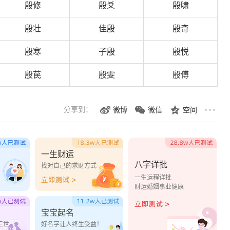
殷修
殷爻
殷啸
殷壮
佳殷
殷奇
殷寒
子殷
殷悦
殷苠
殷雯
殷傅
分享到：
微博
微信
空间
一生财运
八字详批
？
找对自己的求财方式
一生运程详批
财运婚姻事业健康
宝宝起名
三世
好名字让人终生受益！