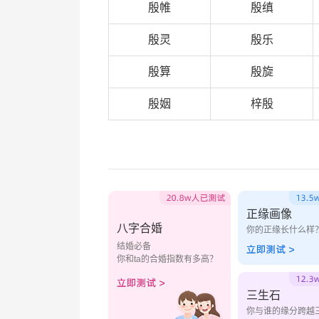
殷帷
殷缜
殷灵
殷乐
殷算
殷旋
殷姻
梓殷
正缘画像
八字合婚
你的正缘长什么样
结婚必备
你和ta的合婚指数有多高？
三生石
你与谁的缘分跨越