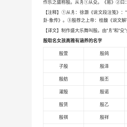
作乐之盛称殷。从㐆①从殳。《易》②曰：
【注释】①从㐆：徐灏《说文段注笺》：
卦·象传》。③殷荐之上帝：桂馥《说文解
【译文】制作盛大乐舞叫殷。由“㐆”和“殳
殷取名女孩高雅有涵养的名字
殷萱
殷鸽
子殷
殷泽
殷舫
殷丕
濯殷
殷诺
殷赁
殷乙
殷祺
殷祥