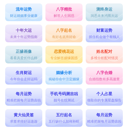
流年运势
八字精批
测终身运
财运婚姻事业健康
解答人生困惑
洞悉未来鸿图大运
十年大运
八字起名
财富运势
未来十年运势指南
有好名就有好命
抓住机会做个有钱人
正缘画像
恋爱桃花运
姓名配对
看看真爱长什么样
专业解答姻缘困惑
多维分析配对情况
生肖财运
姻缘分析
八字合婚
今年你会走好运吗
揭秘你命中注定姻缘
合婚指数有多高速查
每月运势
手机号码测吉凶
个人占星
精准把握每月运势吉凶
靓号在线测试
领取你的专属星盘报告
黄大仙灵签
五行起名
每月运势
求签求得好运连连
五行缺什么如何补旺
精准把握每月运势吉凶