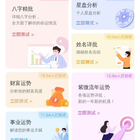
星盘分析
八字精批
记》。又果名。青子，橄榄也。苏轼诗“纷纷青子
个人星盘分析
详细八字分析，
落红盐”。又药名。《本草纲目》：空青，腹中
全方面了解你的命运情况
空，破之有浆，治眼疾。一名杨梅青。又，白青，
治目疾，色深者为石青，淡者为碧青。《淮南子·
姓名详批
揭秘姓名吉凶
毕万术》云：白青，得铁即化为铜。又曾青、绿
青、扁青、绿肤青，并详《本草纲目》。又《韵
会》：竹皮曰青。《后汉·吴右传》：杀青简以写
财富运势
经书。注：以火炙简令汗取其青，易书复不蠹，谓
紫微流年运势
分析你的财富高度
各项运势详批，
之杀青。又唐李肇《翰林志》：凡大清宫道观荐告
新的一年新的机遇！
词文，用青藤纸朱字，谓之青词。又李绰《岁时
纪》：上巳曲江禊饮，曰踏青。
事业运势
解读您的事业天赋
用青取名字