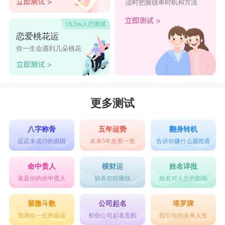
适时把握脱单时机和方法
青飞
青璃
罡青
砚青
青苔
恋爱桃花运
实青
岸青
瑄青
朔青
青籽
你一生会遇到几朵桃花
更多测试
八字称骨
五年运势
翻身转机
迟迟未成功的原因
未来5年发展一览
告诉你赚什么最吃香
命中贵人
横财运
姓名详批
谁是你的命中贵人
躺着都能赚钱
姓名对人生的影响
紫微斗数
公司起名
塔罗牌
预测你一生的命运
初创公司起名玄机
指引你的未来人生