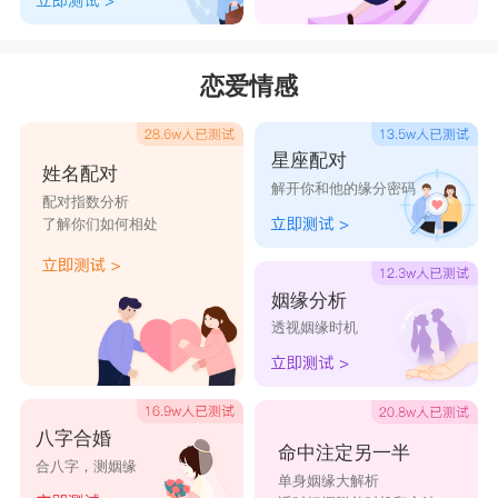
怡青
青水
青燕
青策
锡青
青鑫
科青
海青
景青
青林
恋爱情感
青亲
浈青
霭青
奇青
菁青
星座配对
姓名配对
青锦
培青
青桐
青纹
弥青
解开你和他的缘分密码
配对指数分析
了解你们如何相处
笔青
乐青
冠青
圣青
平青
昌青
汗青
义青
兴青
固青
姻缘分析
透视姻缘时机
峰青
斌青
永青
青卫
青泽
青阳
青波
青武
青广
青晓
八字合婚
青龙
青飞
青桥
青轩
新青
命中注定另一半
合八字，测姻缘
单身姻缘大解析
宾青
澎青
池青
潜青
青睿