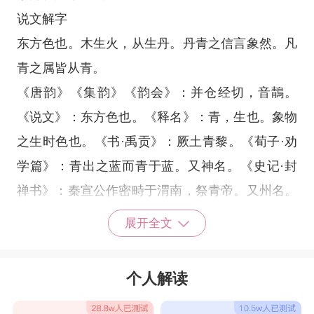
说文解字
东方色也。木生火，从生丹。丹青之信言象然。凡
青之属皆从青。
《唐韵》《集韵》《韵会》：并仓经切，音鶄。
《说文》：东方色也。《释名》：青，生也。象物
之生时色也。《书·禹贡》：厥土青黎。《荀子·劝
学篇》：青出之蓝而青于蓝。又神名。《史记·封
禅书》：秦宣公作密畤于渭南，祭青帝。又州名。
《书·禹贡》：海岱惟青州。又鸟名。《礼·曲
展开全文
礼》：前有水，则载青旌。注：青，青雀，水鸟。
又木名。庾信《步虚词》：空青为一林。注：云笈
个人解读
七签，玉清天中有树，似松，名曰空青之林。又
《广韵》：男青、女青，皆木名。出《罗浮山