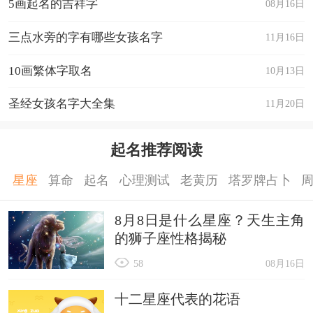
5画起名的吉祥字
08月16日
三点水旁的字有哪些女孩名字
11月16日
10画繁体字取名
10月13日
圣经女孩名字大全集
11月20日
起名推荐阅读
星座
算命
起名
心理测试
老黄历
塔罗牌占卜
8月8日是什么星座？天生主角
的狮子座性格揭秘
58
08月16日
十二星座代表的花语