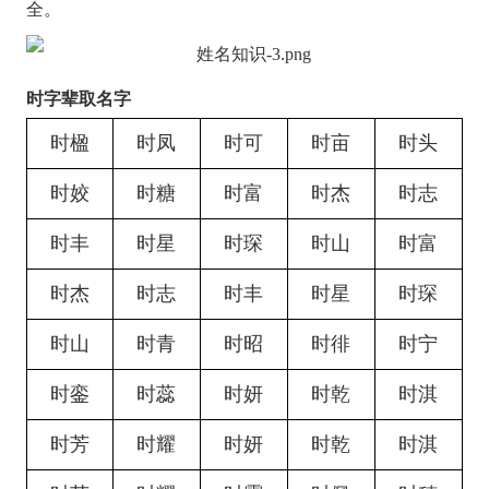
全。
时字辈取名字
时楹
时凤
时可
时亩
时头
时姣
时糖
时富
时杰
时志
时丰
时星
时琛
时山
时富
时杰
时志
时丰
时星
时琛
时山
时青
时昭
时徘
时宁
时銮
时蕊
时妍
时乾
时淇
时芳
时耀
时妍
时乾
时淇