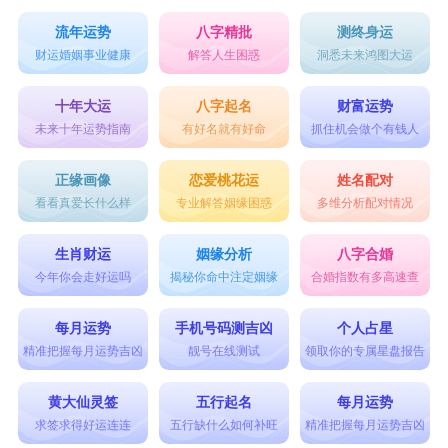
流年运势
八字精批
测终身运
财运婚姻事业健康
解答人生困惑
洞悉未来鸿图大运
十年大运
八字起名
财富运势
未来十年运势指南
有好名就有好命
抓住机会做个有钱人
正缘画像
恋爱桃花运
姓名配对
看看真爱长什么样
专业解答姻缘困惑
多维分析配对情况
生肖财运
姻缘分析
八字合婚
今年你会走好运吗
揭秘你命中注定姻缘
合婚指数有多高速查
每月运势
手机号码测吉凶
个人占星
精准把握每月运势吉凶
靓号在线测试
领取你的专属星盘报告
黄大仙灵签
五行起名
每月运势
求签求得好运连连
五行缺什么如何补旺
精准把握每月运势吉凶