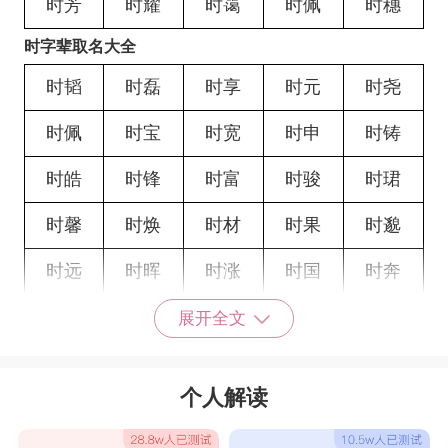
时芳
时耀
时霭
时佩
时穗
时字辈取名大全
时韬
时磊
时享
时元
时尧
时佩
时宝
时宽
时申
时铸
时皓
时锋
时富
时骏
时珺
时馨
时焕
时材
时果
时邈
时远
时晖
时涨
时国
时奔
时哲
时时
时松
时鑫
时翱
展开全文
时硕
时辈
时勋
时兵
时浩
个人解读
时南
时航
时通
时拓
时科