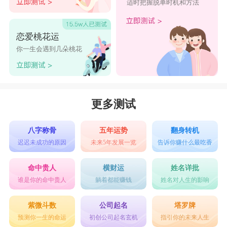
适时把握脱单时机和方法
恋爱桃花运
你一生会遇到几朵桃花
更多测试
八字称骨
五年运势
翻身转机
迟迟未成功的原因
未来5年发展一览
告诉你赚什么最吃香
命中贵人
横财运
姓名详批
谁是你的命中贵人
躺着都能赚钱
姓名对人生的影响
紫微斗数
公司起名
塔罗牌
预测你一生的命运
初创公司起名玄机
指引你的未来人生