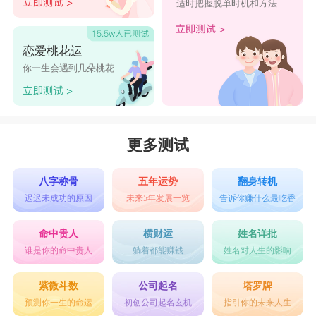
适时把握脱单时机和方法
恋爱桃花运
你一生会遇到几朵桃花
更多测试
八字称骨
五年运势
翻身转机
迟迟未成功的原因
未来5年发展一览
告诉你赚什么最吃香
命中贵人
横财运
姓名详批
谁是你的命中贵人
躺着都能赚钱
姓名对人生的影响
紫微斗数
公司起名
塔罗牌
预测你一生的命运
初创公司起名玄机
指引你的未来人生