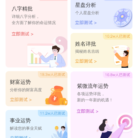
星盘分析
琮琰
青桐
秦书
罗红
费祎
八字精批
个人星盘分析
详细八字分析，
夏雯
虹瑛
凌安
易云
游艺
全方面了解你的命运情况
姓名详批
揭秘姓名吉凶
财富运势
紫微流年运势
分析你的财富高度
各项运势详批，
新的一年新的机遇！
事业运势
解读您的事业天赋