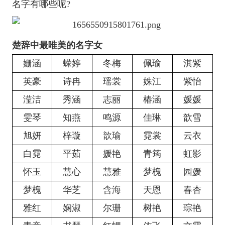
名字有哪些呢?
楚辞中最唯美的名字女
姗涵
蝾婷
冬梅
佩瑜
淇紫
英豪
诗冉
瑶裳
姝江
紫怡
滢洁
秀涵
志丽
椿涵
媛媛
雯琴
知燕
鸣源
佳琳
歆雪
旭妍
梓璇
歆瑜
霓裳
云衣
白霓
平茹
媛艳
青筠
虹影
怀玉
慧心
慧雅
梦槐
园媛
梦槐
华芝
含海
天恩
春杏
雅红
娴淑
尔珊
树艳
琮艳