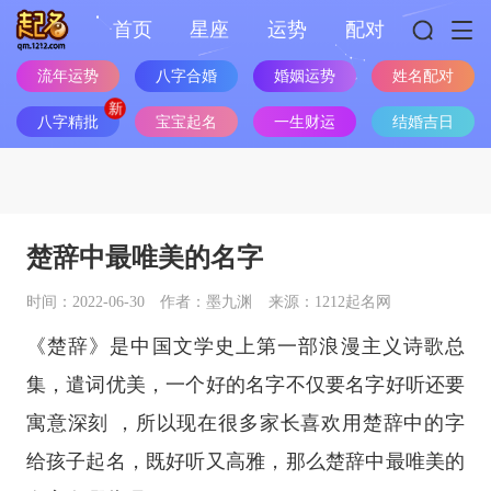
首页
星座
运势
配对
流年运势
八字合婚
婚姻运势
姓名配对
八字精批
宝宝起名
一生财运
结婚吉日
楚辞中最唯美的名字
时间：2022-06-30
作者：墨九渊
来源：1212起名网
《楚辞》是中国文学史上第一部浪漫主义诗歌总
集，遣词优美，一个好的名字不仅要名字好听还要
寓意深刻 ，所以现在很多家长喜欢用楚辞中的字
给孩子起名，既好听又高雅，那么楚辞中最唯美的