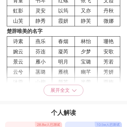
青童
书琴
红螺
依飞
文霞
虹影
灵安
以筠
又亦
丹秋
山芙
静秀
霞妍
静芙
微娜
楚辞唯美的名字
诗素
燕乐
春烟
林怡
珊艳
婉云
芬连
凝芮
夕梦
安歌
景云
雁小
明月
宝璐
芳若
云兮
菡璐
雁桃
幽芊
芳妍
沐蓉
山柳
颜英
半蕾
雨梅
展开全文
珊依
天玉
尔烟
凝梦
芬洁
芳蓉
菱玲
彦怡
熙童
嘉晓
个人解读
蝶君
孟淮
华芝
韩海
天恩
春兴
雅红
淑贤
二山
晏殊