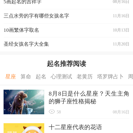
5画起名的吉祥字
08月16日
三点水旁的字有哪些女孩名字
11月16日
10画繁体字取名
10月13日
圣经女孩名字大全集
11月20日
起名推荐阅读
星座
算命
起名
心理测试
老黄历
塔罗牌占卜
8月8日是什么星座？天生主角
的狮子座性格揭秘
58
08月16日
十二星座代表的花语