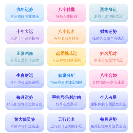
流年运势
八字精批
测终身运
财运婚姻事业健康
解答人生困惑
洞悉未来鸿图大运
十年大运
八字起名
财富运势
未来十年运势指南
有好名就有好命
抓住机会做个有钱人
正缘画像
恋爱桃花运
姓名配对
看看真爱长什么样
专业解答姻缘困惑
多维分析配对情况
生肖财运
姻缘分析
八字合婚
今年你会走好运吗
揭秘你命中注定姻缘
合婚指数有多高速查
每月运势
手机号码测吉凶
个人占星
精准把握每月运势吉凶
靓号在线测试
领取你的专属星盘报告
黄大仙灵签
五行起名
每月运势
求签求得好运连连
五行缺什么如何补旺
精准把握每月运势吉凶