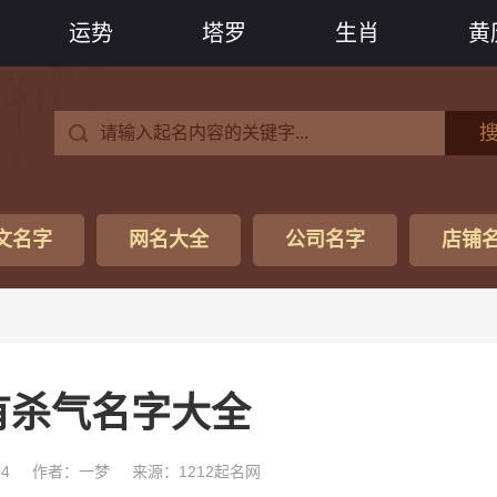
运势
塔罗
生肖
黄
文名字
网名大全
公司名字
店铺
有杀气名字大全
04
作者：一梦
来源：1212起名网