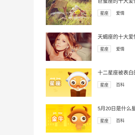
巨蟹座的十大爱
星座
爱情
天蝎座的十大爱
星座
爱情
十二星座被表白
星座
百科
5月20日是什么
星座
百科