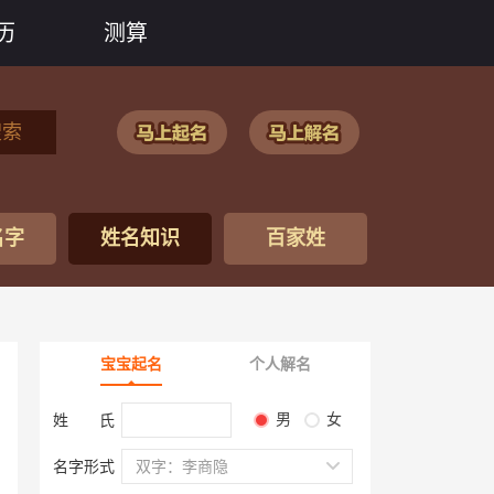
历
测算
搜索
名字
姓名知识
百家姓
宝宝起名
个人解名
男
女
姓 氏
名字形式
双字：李商隐