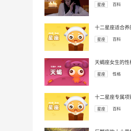
星座
百科
十二星座适合养
星座
百科
天蝎座女生的性
星座
性格
十二星座专属项
星座
百科