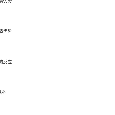
情优势
情优势
的反应
星座