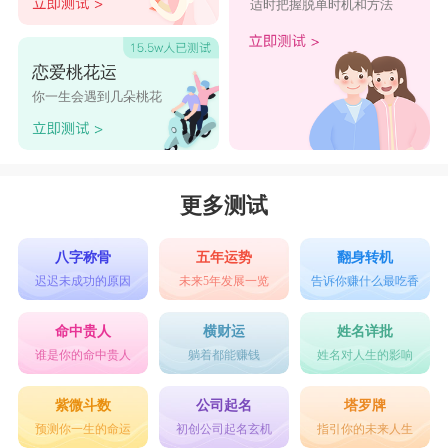
适时把握脱单时机和方法
恋爱桃花运
你一生会遇到几朵桃花
更多测试
八字称骨
五年运势
翻身转机
迟迟未成功的原因
未来5年发展一览
告诉你赚什么最吃香
命中贵人
横财运
姓名详批
谁是你的命中贵人
躺着都能赚钱
姓名对人生的影响
紫微斗数
公司起名
塔罗牌
预测你一生的命运
初创公司起名玄机
指引你的未来人生