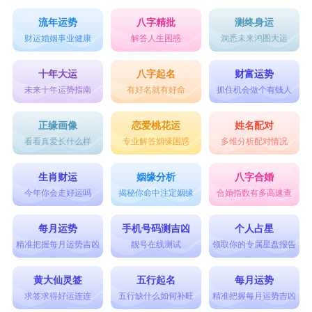
流年运势
八字精批
测终身运
财运婚姻事业健康
解答人生困惑
洞悉未来鸿图大运
十年大运
八字起名
财富运势
未来十年运势指南
有好名就有好命
抓住机会做个有钱人
正缘画像
恋爱桃花运
姓名配对
看看真爱长什么样
专业解答姻缘困惑
多维分析配对情况
生肖财运
姻缘分析
八字合婚
今年你会走好运吗
揭秘你命中注定姻缘
合婚指数有多高速查
每月运势
手机号码测吉凶
个人占星
精准把握每月运势吉凶
靓号在线测试
领取你的专属星盘报告
黄大仙灵签
五行起名
每月运势
求签求得好运连连
五行缺什么如何补旺
精准把握每月运势吉凶