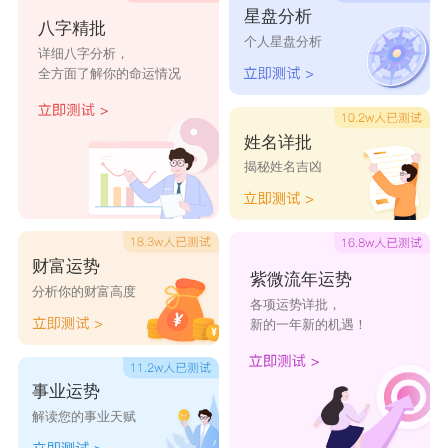
星盘分析
八字精批
书萱
梦槐
南琴
绿海
向芳
个人星盘分析
详细八字分析，
全方面了解你的命运情况
沛儿
束吉
家慧
灵灵
晓非
梦竹
芳丽
茹吉
淑群
旖旎
姓名详批
揭秘姓名吉凶
旭婷
荣霞
佑珍
寄娥
晴兔
万明
漫茜
缘慧
觅茵
念觅
财富运势
凌幻
任华
若歆
兔枝
铃依
紫微流年运势
分析你的财富高度
各项运势详批，
铃烟
岚瑛
佩奇
平润
玉宸
新的一年新的机遇！
事业运势
解读您的事业天赋