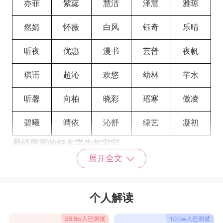
亦菲
紫蕊
慧洁
泽慧
雅琼
然婧
怀薇
白风
钰奇
乐晴
听夜
优惠
漫书
芸普
夜帆
琪语
超沁
欢悠
幼林
芊水
听馨
向柏
晓彩
瑶寒
傲凌
碧曦
晴依
沁舒
绿艺
凝初
易经里面的好名字牛年宝宝
展开全文
艳琴
曼青
秋荷
代珊
灏亮
初雪
雅柏
怜容
毕清
裴琳
个人解读
雨莹
雨雯
妤言
攸良
冰玉