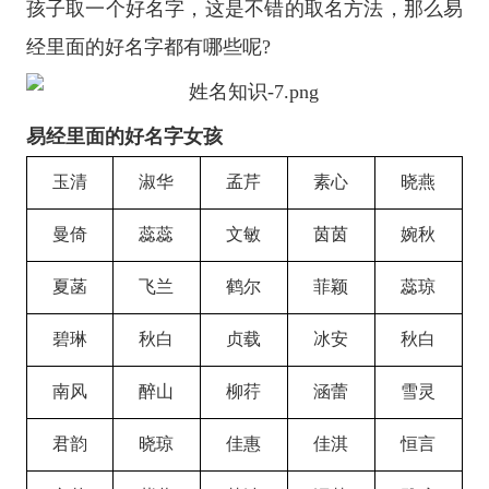
孩子取一个好名字，这是不错的取名方法，那么易
经里面的好名字都有哪些呢?
易经里面的好名字女孩
玉清
淑华
孟芹
素心
晓燕
曼倚
蕊蕊
文敏
茵茵
婉秋
夏菡
飞兰
鹤尔
菲颖
蕊琼
碧琳
秋白
贞载
冰安
秋白
南风
醉山
柳荇
涵蕾
雪灵
君韵
晓琼
佳惠
佳淇
恒言