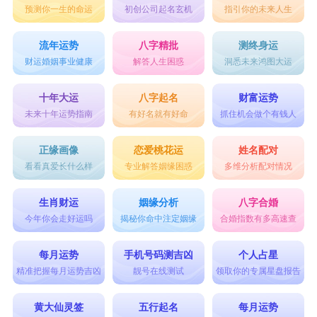
预测你一生的命运
初创公司起名玄机
指引你的未来人生
流年运势
八字精批
测终身运
财运婚姻事业健康
解答人生困惑
洞悉未来鸿图大运
十年大运
八字起名
财富运势
未来十年运势指南
有好名就有好命
抓住机会做个有钱人
正缘画像
恋爱桃花运
姓名配对
看看真爱长什么样
专业解答姻缘困惑
多维分析配对情况
生肖财运
姻缘分析
八字合婚
今年你会走好运吗
揭秘你命中注定姻缘
合婚指数有多高速查
每月运势
手机号码测吉凶
个人占星
精准把握每月运势吉凶
靓号在线测试
领取你的专属星盘报告
黄大仙灵签
五行起名
每月运势