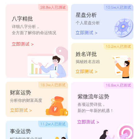
大的发展空间。
星盘分析
发髻高的人，头脑聪慧，但是发髻会受额头的
八字精批
个人星盘分析
影响，要是额头长得不好，无论发髻长得如何，此
详细八字分析，
全方面了解你的命运情况
人运势都不会太好，额头光滑圆润是最好的面相，
要是额头上长有恶痣，那么出门一定要小心，可能
姓名详批
会发生车祸。
揭秘姓名吉凶
财富运势
紫微流年运势
分析你的财富高度
各项运势详批，
新的一年新的机遇！
事业运势