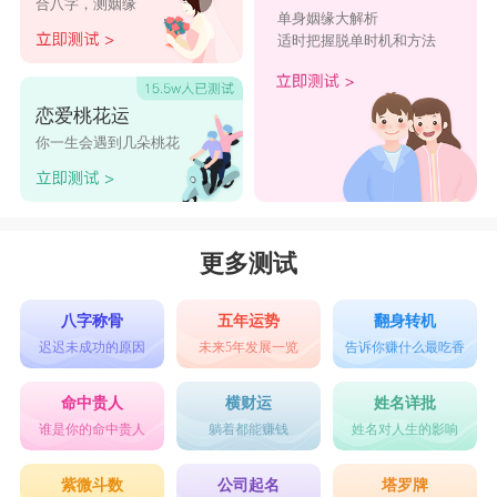
合八字，测姻缘
单身姻缘大解析
适时把握脱单时机和方法
恋爱桃花运
你一生会遇到几朵桃花
更多测试
八字称骨
五年运势
翻身转机
迟迟未成功的原因
未来5年发展一览
告诉你赚什么最吃香
命中贵人
横财运
姓名详批
谁是你的命中贵人
躺着都能赚钱
姓名对人生的影响
紫微斗数
公司起名
塔罗牌