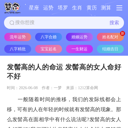
星座
运势
塔罗
生肖
黄历
测算
搜索
流年运势
八字合婚
婚姻运势
姓名配对
八字精批
宝宝起名
一生财运
结婚吉日
发髻高的人的命运 发髻高的女人命好
不好
时间：2026-06-08
作者：一梦
来源：1212算命网
一般随着时间的推移，我们的发际线都会上
移，可有的人在年轻的时候就有发髻高的现象。那
么发髻高在面相学中有什么说法呢?发髻高的女人