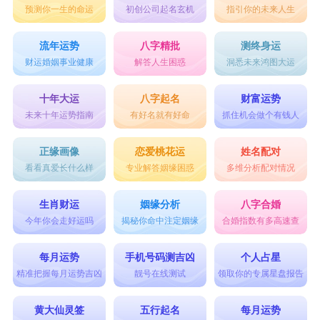
预测你一生的命运
初创公司起名玄机
指引你的未来人生
流年运势
八字精批
测终身运
财运婚姻事业健康
解答人生困惑
洞悉未来鸿图大运
十年大运
八字起名
财富运势
未来十年运势指南
有好名就有好命
抓住机会做个有钱人
正缘画像
恋爱桃花运
姓名配对
看看真爱长什么样
专业解答姻缘困惑
多维分析配对情况
生肖财运
姻缘分析
八字合婚
今年你会走好运吗
揭秘你命中注定姻缘
合婚指数有多高速查
每月运势
手机号码测吉凶
个人占星
精准把握每月运势吉凶
靓号在线测试
领取你的专属星盘报告
黄大仙灵签
五行起名
每月运势