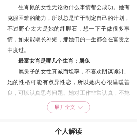
生肖鼠的女性无论做什么事情都会成功。她有
克服困难的能力，所以总是忙于制定自己的计划，
不过野心太大是她的绊脚石，想一下子做很多事
情，如果能取长补短，那她们的一生都会在富贵之
中度过。
最富女肖是哪几个生肖：属兔
属兔子的女性真诚而坦率，不喜欢阴谋诡计。
她的性格可能有点异性恋，所以她内心很温暖善
良，可以认真思考问题。她对工作非常认真，不拖
延。每个人都认识到他的工作能力，因此他的职业
展开全文
生涯相对安静，前途一片光明。她经常自己制定发
展计划，拥有巨大的财富，并且随着年龄的增长注
个人解读
定要发财致富。