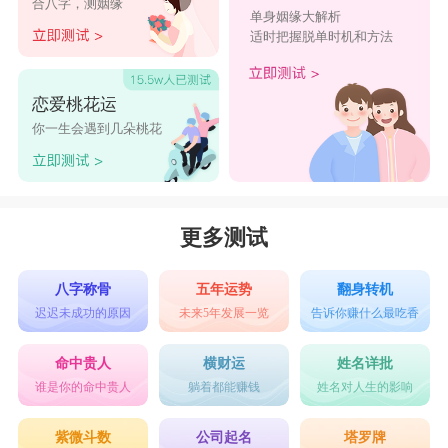
合八字，测姻缘
单身姻缘大解析
适时把握脱单时机和方法
恋爱桃花运
你一生会遇到几朵桃花
更多测试
八字称骨
五年运势
翻身转机
迟迟未成功的原因
未来5年发展一览
告诉你赚什么最吃香
命中贵人
横财运
姓名详批
谁是你的命中贵人
躺着都能赚钱
姓名对人生的影响
紫微斗数
公司起名
塔罗牌