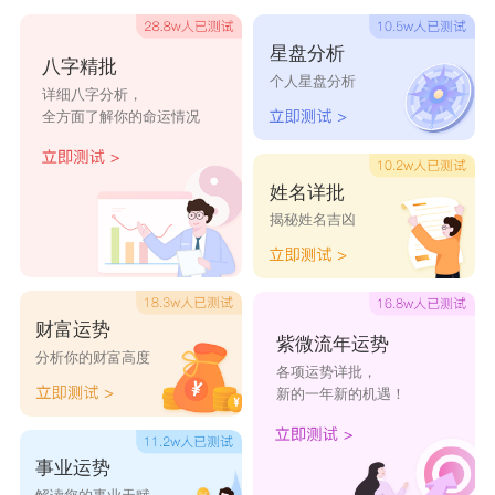
最富女肖是哪几个生肖：属猪
星盘分析
八字精批
属猪女天性善良，平易近人，生活中无论是做
个人星盘分析
详细八字分析，
事还是为人，都变得特别的友好，根在家中会懂得
全方面了解你的命运情况
相夫教子，是典型的贤妻良母型的女子，还比较有
财富意识，婚后在事业上能够为老公添砖交往，有
姓名详批
揭秘姓名吉凶
着旺夫的面相。在一生中会表现大富大贵，无论哪
个男人将属猪女娶回家，会有好运傍身。所以说身
边若有属猪女需要好好的珍惜，让自己收获好的婚
财富运势
姻生活。
紫微流年运势
分析你的财富高度
各项运势详批，
新的一年新的机遇！
事业运势