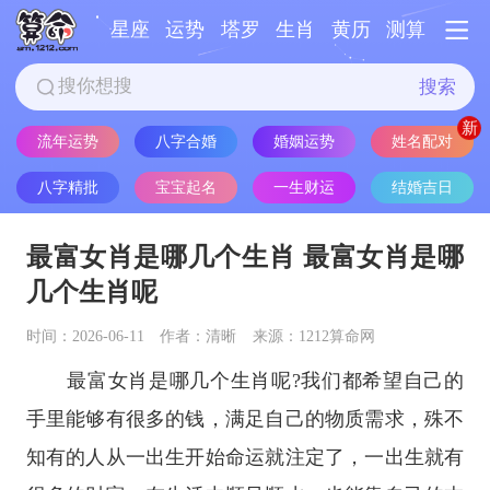
星座
运势
塔罗
生肖
黄历
测算
搜索
流年运势
八字合婚
婚姻运势
姓名配对
八字精批
宝宝起名
一生财运
结婚吉日
最富女肖是哪几个生肖 最富女肖是哪
几个生肖呢
时间：2026-06-11
作者：清晰
来源：1212算命网
最富女肖是哪几个生肖呢?我们都希望自己的
手里能够有很多的钱，满足自己的物质需求，殊不
知有的人从一出生开始命运就注定了，一出生就有