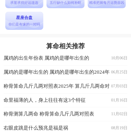
的开支。与此同时，您也应该寻找新的收入来源，
求签求得好运连连
五行缺什么如何补旺
精准把握每月运势吉凶
以增加您的财务稳定性。
星座合盘
5月：在这个月份，您将感受到事业上的突破
你们是有缘的一对吗
和成功。您的努力和才华将得到认可，并带来更多
的机遇。抓住这些机会，大胆地追求自己的目标，
算命相关推荐
您将取得令人瞩目的成就。
属鸡的出生年份表 属鸡的是哪年出生的
10月06日
6月：这个月份，您将面临一些人际关系的挑
战。保持冷静和理智，避免与他人发生冲突。与此
属鸡的是哪年出生的 属鸡的是哪年出生的2024年
06月25日
同时，也要关注自己的情绪和情感健康，寻找平衡
的运势
称骨算命几斤几两对照表2025年 算几斤几两命对
07月03日
和内心的宁静。
照表
命里福薄的人，身上往往有这3个特征
01月16日
7月：在这个月份，您将享受到一段愉快的旅
行或休闲时光。这将为您带来放松和恢复活力的机
称骨测算几两命 称骨算命几斤几两对照表
11月02日
会。利用这段时间，重新审视自己的目标和愿望，
右眼皮跳是什么预兆是福是祸
08月19日