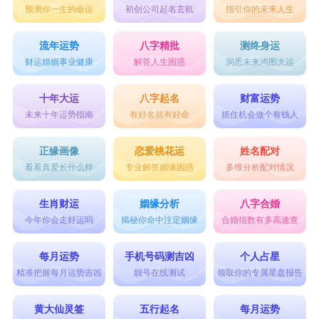
预测你一生的命运
初创公司起名玄机
指引你的未来人生
拥有清晰的思维和敏锐的洞察力，这将帮助您在事
业上取得突破性的进展。
流年运势
八字精批
测终身运
财运婚姻事业健康
解答人生困惑
洞悉未来鸿图大运
2月：在这个月份，您将面临一些挑战和阻
碍。不过，不要气馁，因为您的勇气和决心将会帮
十年大运
八字起名
财富运势
未来十年运势指南
有好名就有好命
抓住机会做个有钱人
助您克服困难。保持乐观的心态，并寻找解决问题
的创新方法，您将能够找到突破口。
正缘画像
恋爱桃花运
姓名配对
看看真爱长什么样
专业解答姻缘困惑
多维分析配对情况
3月：这个月份，您将享受到一些来自人际关
系的支持和帮助。与他人合作和合作将成为取得成
生肖财运
姻缘分析
八字合婚
功的关键。与同事和朋友保持良好的沟通和合作将
今年你会走好运吗
揭秘你命中注定姻缘
合婚指数有多高速查
为您带来更多的机遇。
每月运势
手机号码测吉凶
个人占星
4月：这个月，您将经历一些财务上的起伏。
精准把握每月运势吉凶
靓号在线测试
领取你的专属星盘报告
需要谨慎处理您的金钱和投资，避免冒险和不必要
黄大仙灵签
五行起名
每月运势