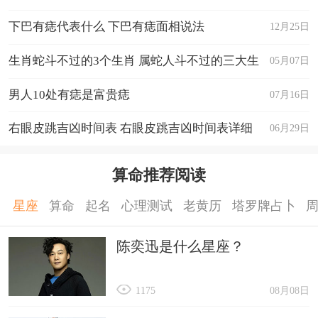
并制定新的计划和策略。
下巴有痣代表什么 下巴有痣面相说法
12月25日
8月：这个月份，您将面临一些工作上的压力
和挑战。保持专注和耐心，不要被困难击倒。寻求
生肖蛇斗不过的3个生肖 属蛇人斗不过的三大生
05月07日
他人的支持和帮助，并寻找解决问题的创新方法，
肖
男人10处有痣是富贵痣
07月16日
您将能够克服困难并取得成功。
右眼皮跳吉凶时间表 右眼皮跳吉凶时间表详细
06月29日
9月：在这个月份，您将经历一些家庭和感情
方面的变化。保持开放和理解的态度，与家人和伴
算命推荐阅读
侣保持良好的沟通和互动，将有助于维持和谐的关
系。
星座
算命
起名
心理测试
老黄历
塔罗牌占卜
10月：这个月份，您将迎来一些新的机遇和项
陈奕迅是什么星座？
目。抓住这些机会，大胆地追求自己的梦想和目
标。与此同时，也要保持谨慎和理性，避免过于冒
1175
08月08日
进和冲动。