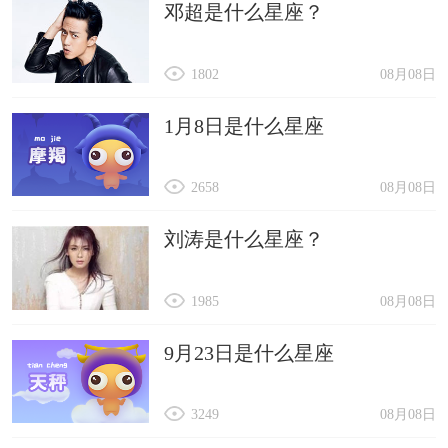
邓超是什么星座？
11月：在这个月份，您将享受到一段稳定和幸
福的时光。工作和生活将达到一个平衡点，为您带
1802
08月08日
来满足感和成就感。利用这段时间，培养自己的兴
趣爱好和个人发展，提升自己的素质和能力。
1月8日是什么星座
12月：在这个月份，您将结束2024年，迎接新
2658
08月08日
的一年的到来。回顾过去一年的成就和经验，为未
来制定新的计划和目标。与家人和朋友一起庆祝节
刘涛是什么星座？
日，分享快乐和温暖。
1985
08月08日
9月23日是什么星座
3249
08月08日