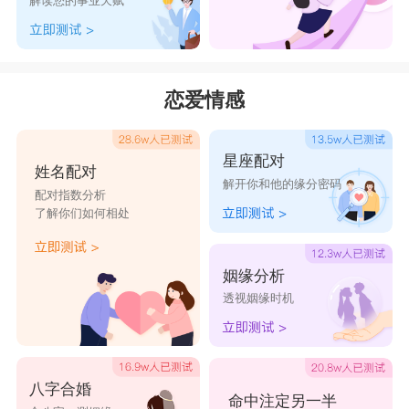
解读您的事业天赋
固执强硬专断独行，喜冒险逞强，越挫越猛，雄心
万丈，对自己充满信心。一言九鼎说到做到，绝不
反悔。但生性多疑。摇摆不定，常做出草率的决
恋爱情感
定。他们好友善交、头脑冷静、举止大方和谈吐高
雅的素质，使你颇具外交官的气度。审美力很强，
星座配对
姓名配对
丑恶与强暴都会引起他们的反感。
解开你和他的缘分密码
配对指数分析
属虎的性格是富于正义感，讲义理。有一种不
了解你们如何相处
可被摧毁的固执，对于下定决心确定的目标总是坚
持不懈的努力，只为了到达自己的终点。属虎的
姻缘分析
透视姻缘时机
人，说到做到，处事有霸道，越挫越猛，易动感
情，不谦虚。生活中遇到困难和挫折也能够勇敢面
对，克服难关。男性外刚而内柔，女性则外柔而内
八字合婚
刚，具有组织的才能，富于发明，革命性的开拓精
命中注定另一半