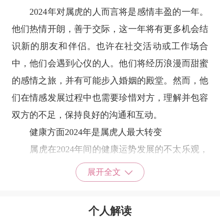
2024年对属虎的人而言将是感情丰盈的一年。
他们热情开朗，善于交际，这一年将有更多机会结
识新的朋友和伴侣。也许在社交活动或工作场合
中，他们会遇到心仪的人。他们将经历浪漫而甜蜜
的感情之旅，并有可能步入婚姻的殿堂。然而，他
们在情感发展过程中也需要珍惜对方，理解并包容
双方的不足，保持良好的沟通和互动。
健康方面2024年是属虎人最大转变
属虎在2024年间的健康运势发展的不太乐观，
主要是由于火金旺盛而造成的，加上受到了“大
展开全文
耗”、“伤官”等凶星，表现的雪上加霜，容易被灾
祸找上门。此外，还需注意头部、颈部以及肝胆等
个人解读
位置的保护。凶星“伤官”大多以伤害为主，有时会