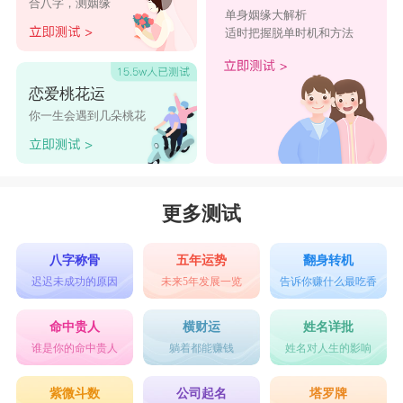
合八字，测姻缘
单身姻缘大解析
神，热心公益，就女性而言，是个不让须眉型。
适时把握脱单时机和方法
生肖虎的性格有很多，其中，热衷赚钱，喜好
投资是生肖虎的重要特点!属虎人对钱并不特别感
恋爱桃花运
兴趣，但是他们却有赚钱的习惯，习惯于投资，并
你一生会遇到几朵桃花
非他们没资产，而是把挣钱当做一种爱好来发展!
具有忍耐力和霸气是属虎人一大特点，属虎人
自视甚高，要求也高，永不满足，占有欲也很强，
更多测试
喜欢挑战，积极乐观，喜欢冒险，因此喜欢自己创
八字称骨
五年运势
翻身转机
业，容易少年就得志，虎是很有威风的那种，不喜
迟迟未成功的原因
未来5年发展一览
告诉你赚什么最吃香
欢被人管束，为了成功，也具有忍耐力和霸气。
命中贵人
横财运
姓名详批
2024年属虎人的全年运势每月运势
谁是你的命中贵人
躺着都能赚钱
姓名对人生的影响
1月：新的一年开始，您将感受到一股强烈的
紫微斗数
公司起名
塔罗牌
动力和动力，为实现自己的目标而努力奋斗。您将