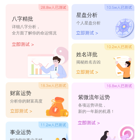
对自己造成伤害，因为性格的偏激会感觉在无意间
星盘分析
八字精批
受到了伤害，需要稳定住情绪。
个人星盘分析
详细八字分析，
全方面了解你的命运情况
事业方面2024年是属虎人最大转变
姓名详批
属虎的你，2024年将会有一位贵人出现在你的
揭秘姓名吉凶
生活中。他(她)将给予你无私的支持和帮助，为你
的事业铺平道路。无论是在工作中还是创业领域，
你将会有更多的机会展现自己的才华和能力。这位
财富运势
紫微流年运势
贵人的出现将为你带来更多的机遇和发展空间，让
分析你的财富高度
各项运势详批，
你的事业蒸蒸日上。
新的一年新的机遇！
属虎人的性格和脾气
事业运势
属虎的人谨慎、乐观、开拓、进取，个性较为