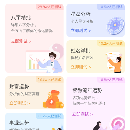
可以得到对方的助力。属鼠人心思细腻，为人勤
星盘分析
恳，在工作中会尽职尽责的做到最好，处理琐碎事
八字精批
个人星盘分析
详细八字分析，
物时更是得心应手，不会让属人感到烦心。属鼠人
全方面了解你的命运情况
在细节方面面的把控会不知不觉影响到属龙人。让
他们在事业、生活中得到益处，可谓是锦上添花。
姓名详批
3、属猴人
揭秘姓名吉凶
属龙人的三合贵人是属猴人，属猴人即使幽
默，富有大智慧，都会让属龙人特别的钦佩。虽然
财富运势
属龙人在事业上有野心，也积极主动，但是过于在
紫微流年运势
分析你的财富高度
乎得到，不懂得维系人际关系，容易受到打击，产
各项运势详批，
新的一年新的机遇！
生挫败的感觉。属猴人会是天生的乐天派，遇到了
困难也会自我调节，想要有更好的发展。属猴人比
事业运势
属猴人有更敏锐的洞察能力，思维也特别的活跃，