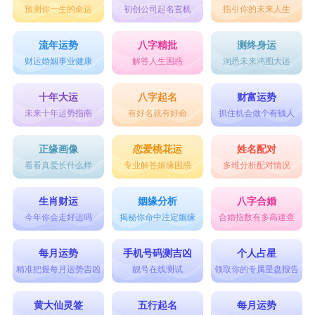
预测你一生的命运
初创公司起名玄机
指引你的未来人生
3、农历十五
在十五出生的属龙人特别的要强，无论是对自
流年运势
八字精批
测终身运
己还是对伴侣的要求都特别的高，关注个人能力的
财运婚姻事业健康
解答人生困惑
洞悉未来鸿图大运
提升，接触到的人脉都特别的广阔。他们自身条件
十年大运
八字起名
财富运势
好，不愁吃穿，能够嫁给一个门当户对的人，属于
未来十年运势指南
有好名就有好命
抓住机会做个有钱人
强强联合。另一方面，他们条件一般，但是自己足
正缘画像
恋爱桃花运
姓名配对
够努力，凭借着自己的相貌和能力，能够嫁给成功
看看真爱长什么样
专业解答姻缘困惑
多维分析配对情况
人士，开启了富贵人生。
生肖财运
姻缘分析
八字合婚
如何提升贵人运：
今年你会走好运吗
揭秘你命中注定姻缘
合婚指数有多高速查
1、佩戴水晶
每月运势
手机号码测吉凶
个人占星
属龙人想要转运，可以选择佩戴水晶饰品，能
精准把握每月运势吉凶
靓号在线测试
领取你的专属星盘报告
够提升个人魅力，能够为属龙人带来好运。对于感
黄大仙灵签
五行起名
每月运势
情不顺心的属猪人来说，长期佩戴水星会让感情道