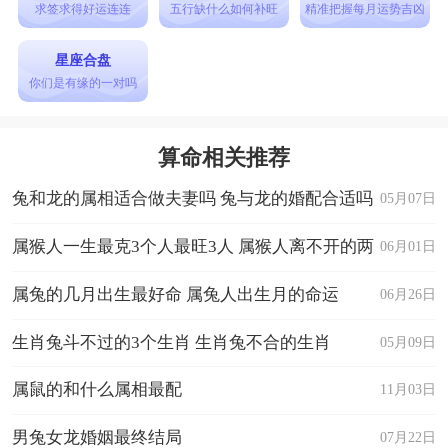
求签求得好运连连
五行缺什么如何补旺
精准把握每月运势吉凶
路变得更加稳定一些。
2、佩戴龙龟
星座合盘
你们是有缘的一对吗
属龙人想要转运，可以选择佩戴龙龟。对于身
体状况很糟糕，容易被疾病所包围的龙人来说，佩
算命相关推荐
戴龙龟能够让自己的身体素质越来越稳定，避免被
兔和龙的属相适合做夫妻吗 兔与龙的婚配合适吗
疾病所包围。
05月07日
3、佩戴鸡吉祥物
属猴人一生最克3个人最旺3人 属猴人离不开的两
06月01日
属龙人想要转运，可以选择佩戴属鸡的吉祥
个贵人是谁
属兔的几月出生最好命 属兔人出生月的命运
06月26日
物，起到转运的作用。属鸡是属龙的六合贵人属
相，长期接触会给属龙人的发展带来促进推动作
生肖兔斗不过的3个生肖 生肖兔不合的生肖
05月09日
用，轻轻松松的就能化解危机，被贵人所包围。
属鼠的和什么属相最配
11月03日
4、佩戴转运珠
男兔女龙婚姻最终结局
07月22日
属龙人想要转运，可以选择佩戴转运珠，转运