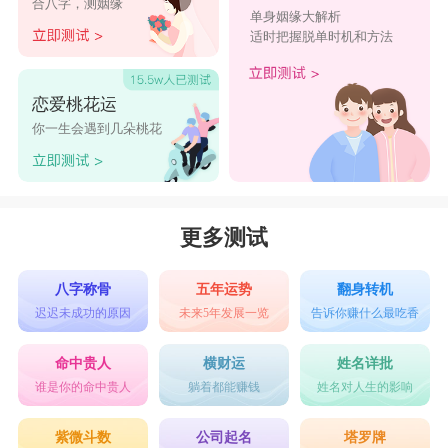
合八字，测姻缘
思，他们出生的时候不愁吃喝，也无需为了财富而
单身姻缘大解析
适时把握脱单时机和方法
去打拼，大部分后代在财运方面会有下滑，意识到
这一点，在青年时期会利用自己的钱财为后代出谋
恋爱桃花运
划策，也会利用自己的影响力启发后代开发思维，
你一生会遇到几朵桃花
财运会得到提升。
2、农历二十一
在农历21出生的属龙人会拥有大富大贵的命
更多测试
格，他们与初三，初中生的什么人命格不同，不过
是天生的好命，幼年时期特别的艰苦，毕竟呢，生
八字称骨
五年运势
翻身转机
迟迟未成功的原因
未来5年发展一览
告诉你赚什么最吃香
活的磨练以后会让自己的心情越来越好，加上他们
天生的财富很敏感，会拥有吃苦耐劳和敢于拼搏的
命中贵人
横财运
姓名详批
谁是你的命中贵人
躺着都能赚钱
姓名对人生的影响
精神和勇气，成年以后会通过自己的不断奋斗获得
财富。
紫微斗数
公司起名
塔罗牌