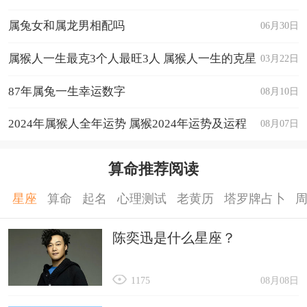
珠是一种最为常见的风水吉祥物，有很强大的转运
属兔女和属龙男相配吗
06月30日
作用，属龙人佩戴转运珠能够化解被美命运所包围
属猴人一生最克3个人最旺3人 属猴人一生的克星
03月22日
的局面，也能够让生活过得更加稳定顺心一些。
是谁
87年属兔一生幸运数字
08月10日
综上，就是龙的贵人是什么生肖，属龙人最大
的贵人是谁的具体内容。
2024年属猴人全年运势 属猴2024年运势及运程
08月07日
算命推荐阅读
星座
算命
起名
心理测试
老黄历
塔罗牌占卜
陈奕迅是什么星座？
1175
08月08日