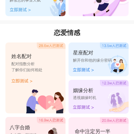
解读您的事业天赋
有了属猴人在身边，能够帮助属猴人出谋划策，让
属龙人没有后顾之忧。
接下来小编还为大家介绍生肖龙出生最好的日
恋爱情感
子以及提运方法。
星座配对
姓名配对
解开你和他的缘分密码
属龙人最好命的出生日：
配对指数分析
了解你们如何相处
1、农历初三
农历初三出生的属龙人会拥有大富大贵的命
姻缘分析
格，他们会扛着经常石长大，家境较好。随着他们
透视姻缘时机
的降升，家庭状况也会有所改善，是天生的富贵
命，一辈子不愁吃喝。在这期间出生的属龙人虽然
拥有富贵命运，但是对于财富的管理没有很大的心
八字合婚
命中注定另一半