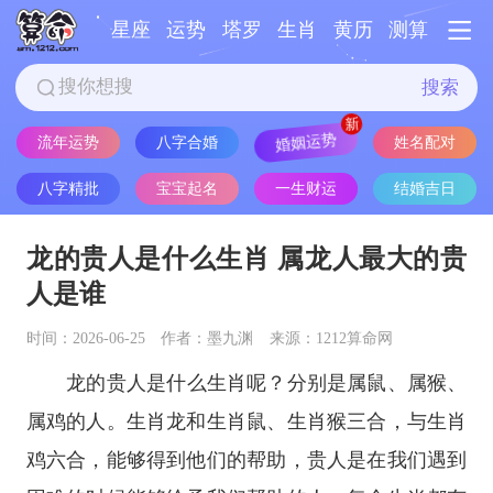
星座
运势
塔罗
生肖
黄历
测算
搜索
流年运势
八字合婚
婚姻运势
姓名配对
八字精批
宝宝起名
一生财运
结婚吉日
龙的贵人是什么生肖 属龙人最大的贵
人是谁
时间：2026-06-25
作者：墨九渊
来源：1212算命网
龙的贵人是什么生肖呢？分别是属鼠、属猴、
属鸡的人。生肖龙和生肖鼠、生肖猴三合，与生肖
鸡六合，能够得到他们的帮助，贵人是在我们遇到