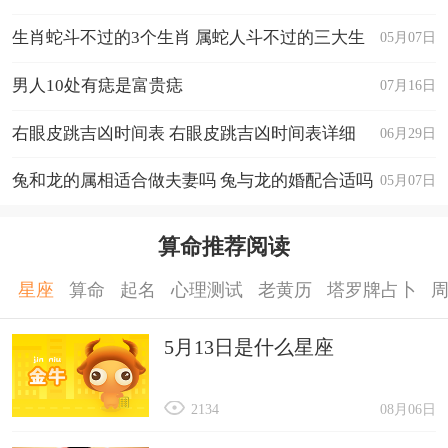
生肖蛇斗不过的3个生肖 属蛇人斗不过的三大生
05月07日
肖
男人10处有痣是富贵痣
07月16日
右眼皮跳吉凶时间表 右眼皮跳吉凶时间表详细
06月29日
兔和龙的属相适合做夫妻吗 兔与龙的婚配合适吗
05月07日
算命推荐阅读
星座
算命
起名
心理测试
老黄历
塔罗牌占卜
5月13日是什么星座
2134
08月06日