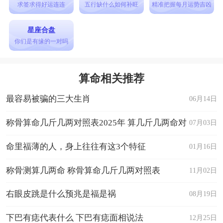
求签求得好运连连
五行缺什么如何补旺
精准把握每月运势吉凶
星座合盘
你们是有缘的一对吗
算命相关推荐
最容易被骗的三大生肖
06月14日
称骨算命几斤几两对照表2025年 算几斤几两命对
07月03日
照表
命里福薄的人，身上往往有这3个特征
01月16日
称骨测算几两命 称骨算命几斤几两对照表
11月02日
右眼皮跳是什么预兆是福是祸
08月19日
下巴有痣代表什么 下巴有痣面相说法
12月25日