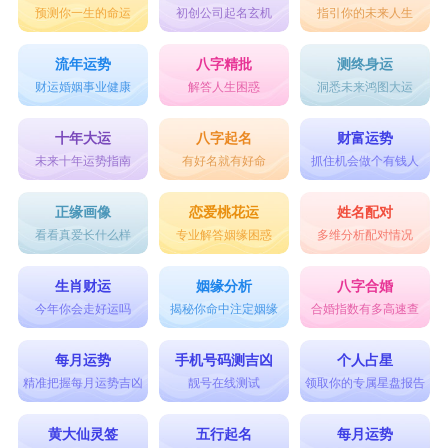
预测你一生的命运
初创公司起名玄机
指引你的未来人生
有可能是自以为的好伙伴。一旦出现这种情况，会
让属虎人内心世界深受打击，整个人情绪也会变得
流年运势
八字精批
测终身运
很消极，可谓是相当失落。要想完全的避免这种情
财运婚姻事业健康
解答人生困惑
洞悉未来鸿图大运
况，一定要尽量避开灰色，女性朋友不要穿灰色的
十年大运
八字起名
财富运势
皮鞋，不要绑灰色的发带;男性朋友不要穿灰色的
未来十年运势指南
有好名就有好命
抓住机会做个有钱人
西服，也不要选择灰色的领带。就算是穿灰色的衣
正缘画像
恋爱桃花运
姓名配对
服，但也千万不能选择全身都是灰色的搭配，只有
看看真爱长什么样
专业解答姻缘困惑
多维分析配对情况
尽量避开灰色，属虎人的运势才可能变得更好。
生肖财运
姻缘分析
八字合婚
综上所述，知道了属虎人的终身吉祥色和属虎
今年你会走好运吗
揭秘你命中注定姻缘
合婚指数有多高速查
人的终身幸运颜色以后，我们生活中就要多多运用
每月运势
手机号码测吉凶
个人占星
这些颜色。
精准把握每月运势吉凶
靓号在线测试
领取你的专属星盘报告
黄大仙灵签
五行起名
每月运势