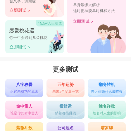
合八字，测姻缘
属虎人也有着火爆的脾气。虎是热血沸腾的象
单身姻缘大解析
适时把握脱单时机和方法
征，属虎人内心激情澎湃，充满了能量和活力。当
他们遇到挫折或不公平的待遇时，往往会暴怒或愤
恋爱桃花运
怒，表达出强烈的情绪。然而，这种火爆的脾气往
你一生会遇到几朵桃花
往很快就会平息，属虎人也能够迅速恢复冷静和理
智。
属虎人也是善良和正直的。虎是正直的象征，
更多测试
属虎人有着强烈的正义感和道德观念。他们坚守原
则，不屈不挠地追求公平和公正。同时，他们对自
八字称骨
五年运势
翻身转机
迟迟未成功的原因
未来5年发展一览
告诉你赚什么最吃香
己的朋友和家人非常忠诚，愿意为他们付出一切。
生肖虎忌讳的色彩：
命中贵人
横财运
姓名详批
谁是你的命中贵人
躺着都能赚钱
姓名对人生的影响
灰色是生肖虎忌讳的色彩。因为灰色会让属虎
人在事业上遭到陷害，可能是朝夕相处的同事，也
紫微斗数
公司起名
塔罗牌