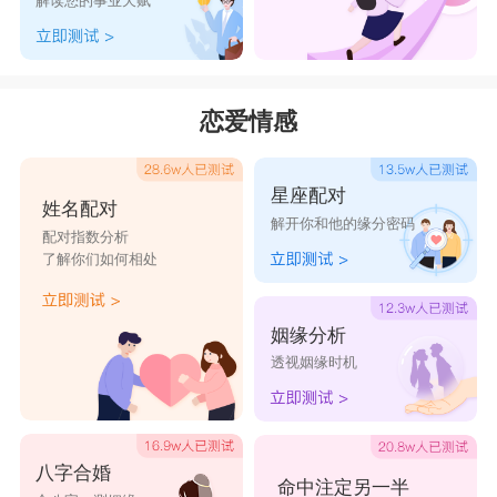
解读您的事业天赋
时间的流逝，会让属虎人变得越来越有钱，买房子
也可以选择居住在6楼，会让家运越来越稳定，小
家庭能够获得不错的钱财入账，全家人都能够收获
恋爱情感
幸福的小日子。
属虎人的性格和脾气：
星座配对
属虎人的性格坚强而勇敢。他们有着强烈的自
姓名配对
解开你和他的缘分密码
信和决心，敢于面对挑战和困难。虎是勇猛的象
配对指数分析
了解你们如何相处
征，属虎人也继承了这种勇气，他们不畏艰险，勇
往直前，敢于追求自己的目标和梦想。
姻缘分析
属虎人具有独立和自主的个性。他们不喜欢被
透视姻缘时机
束缚和限制，渴望自由和独立。虎是独行的动物，
属虎人也像虎一样，喜欢独立思考和行动，追求自
己的道路。
八字合婚
命中注定另一半