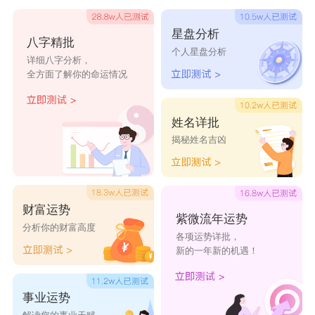
属虎人的幸运数字：
星盘分析
5
八字精批
个人星盘分析
详细八字分析，
属虎人可以使用数字5来作为自己的姓名数字
全方面了解你的命运情况
属虎人性格脾气方面活泼开朗，有时候说话过于随
心所欲或惹来麻烦，数字5能够取长补短，让属虎
姓名详批
人的情绪更加稳定一些，处事积极，不会招惹麻
揭秘姓名吉凶
烦。购买衣服鞋子时也可以使用数字5的，能够让
自己的运势变得平稳。
财富运势
紫微流年运势
分析你的财富高度
各项运势详批，
6
新的一年新的机遇！
属虎人利用数字6能够让自己招财转运，积累
大量的财富，整个过程虽然显得很缓慢，但是随着
事业运势