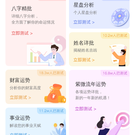
星盘分析
八字精批
容易变动不居。
个人星盘分析
详细八字分析，
2、1942年属马的人
全方面了解你的命运情况
这类人性格开朗，话多，喜欢社交，朋友众
多，时常得到他人的帮助。然而，由于直率，有时
姓名详批
揭秘姓名吉凶
话语过于直白，容易无意间得罪别人，需要注意自
己的言辞，避免引起误解。
3、1954年属马的人
财富运势
这代属马人天生容易赚到大钱，但也喜欢奢华
紫微流年运势
分析你的财富高度
各项运势详批，
生活，追求享乐。虽然财运不错，但开销也很大，
新的一年新的机遇！
难以积累财富，往往是财来财去，存不下什么。
4、1966年属马的人
事业运势
解读您的事业天赋
他们无法忍受平凡的生活，总是渴望展示自己