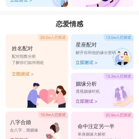
的个性。无论是在家中还是外面，他们喜欢把一切
都打造成独具特色的风格，家居布置也往往彰显个
恋爱情感
人品味，不太考虑他人看法。
5、1978年属马的人
星座配对
拥有灵巧的双手，能把普通事物做得极具艺术
姓名配对
解开你和他的缘分密码
感。不论从事哪种工作，他们总能游刃有余，给人
配对指数分析
了解你们如何相处
留下高贵典雅的印象。无论穿着打扮，始终展现出
不凡的品味和气质。
姻缘分析
6、1990年属马的人
透视姻缘时机
他们是理想的伴侣和朋友，工作中充满耐性，
一旦走出年轻时的迷茫期，就能够稳步迈向成功。
他们责任感强，务实踏实，感情上也带着理想主义
八字合婚
命中注定另一半
合八字，测姻缘
的色彩。
单身姻缘大解析