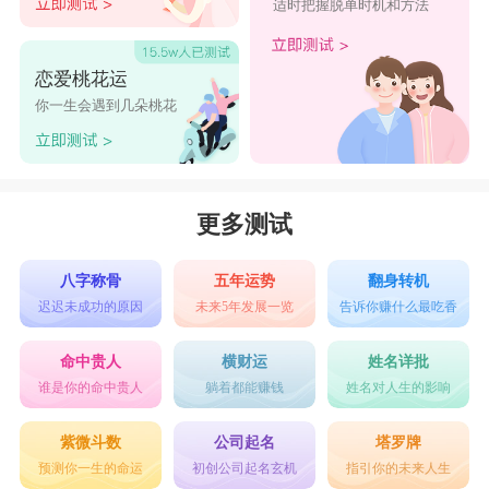
适时把握脱单时机和方法
7、2002年属马的人
这一代属马人充满梦想，渴望独立和自由，但
恋爱桃花运
有时梦想过于宏大，超出了自己现有的能力和资
你一生会遇到几朵桃花
源。在追求这些梦想的过程中，可能会面临一些无
法应对的挑战。
更多测试
八字称骨
五年运势
翻身转机
迟迟未成功的原因
未来5年发展一览
告诉你赚什么最吃香
命中贵人
横财运
姓名详批
谁是你的命中贵人
躺着都能赚钱
姓名对人生的影响
紫微斗数
公司起名
塔罗牌
预测你一生的命运
初创公司起名玄机
指引你的未来人生