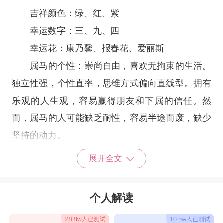
吉祥颜色：绿、红、紫
幸运数字：三、九、四
幸运花：康乃馨、报春花、爱丽斯
属马的个性：崇尚自由，喜欢无拘束的生活。
独立性强，个性直率，思维方式偏向直线型。拥有
乐观的人生观，容易赢得朋友和下属的信任。然
而，属马的人可能缺乏耐性，容易半途而废，缺少
坚持的动力。
不同年代属马人的命运解析
展开全文
1、1930年属马的人
属马的人天生充满竞争心和不服输的精神，总
个人解读
是追求领先和进步，充满进取心。不过，他们也有
些缺点，比如缺乏耐心，难以保守秘密，感情上也