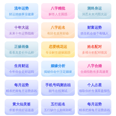
流年运势
八字精批
测终身运
财运婚姻事业健康
解答人生困惑
洞悉未来鸿图大运
十年大运
八字起名
财富运势
未来十年运势指南
有好名就有好命
抓住机会做个有钱人
正缘画像
恋爱桃花运
姓名配对
看看真爱长什么样
专业解答姻缘困惑
多维分析配对情况
生肖财运
姻缘分析
八字合婚
今年你会走好运吗
揭秘你命中注定姻缘
合婚指数有多高速查
每月运势
手机号码测吉凶
个人占星
精准把握每月运势吉凶
靓号在线测试
领取你的专属星盘报告
黄大仙灵签
五行起名
每月运势
求签求得好运连连
五行缺什么如何补旺
精准把握每月运势吉凶