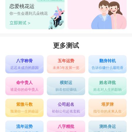
恋爱桃花运
你一生会遇到几朵桃花
更多测试
八字称骨
五年运势
翻身转机
迟迟未成功的原因
未来5年发展一览
告诉你赚什么最吃香
命中贵人
横财运
姓名详批
谁是你的命中贵人
躺着都能赚钱
姓名对人生的影响
紫微斗数
公司起名
塔罗牌
预测你一生的命运
初创公司起名玄机
指引你的未来人生
流年运势
八字精批
测终身运