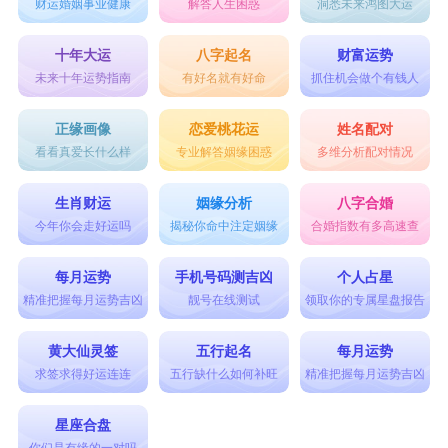
财运婚姻事业健康
解答人生困惑
洞悉未来鸿图大运
十年大运
八字起名
财富运势
未来十年运势指南
有好名就有好命
抓住机会做个有钱人
正缘画像
恋爱桃花运
姓名配对
看看真爱长什么样
专业解答姻缘困惑
多维分析配对情况
生肖财运
姻缘分析
八字合婚
今年你会走好运吗
揭秘你命中注定姻缘
合婚指数有多高速查
每月运势
手机号码测吉凶
个人占星
精准把握每月运势吉凶
靓号在线测试
领取你的专属星盘报告
黄大仙灵签
五行起名
每月运势
求签求得好运连连
五行缺什么如何补旺
精准把握每月运势吉凶
星座合盘