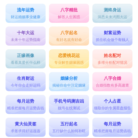
流年运势
八字精批
测终身运
财运婚姻事业健康
解答人生困惑
洞悉未来鸿图大运
十年大运
八字起名
财富运势
未来十年运势指南
有好名就有好命
抓住机会做个有钱人
正缘画像
恋爱桃花运
姓名配对
看看真爱长什么样
专业解答姻缘困惑
多维分析配对情况
生肖财运
姻缘分析
八字合婚
今年你会走好运吗
揭秘你命中注定姻缘
合婚指数有多高速查
每月运势
手机号码测吉凶
个人占星
精准把握每月运势吉凶
靓号在线测试
领取你的专属星盘报告
黄大仙灵签
五行起名
每月运势
求签求得好运连连
五行缺什么如何补旺
精准把握每月运势吉凶