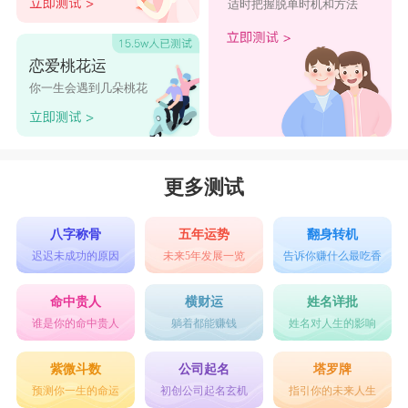
发挥所长。便如分租公寓，或在小小的空地上能自
适时把握脱单时机和方法
动贩卖机，颇能掌握要领，有受金钱之惠的暗示。
自己若不直接经营生意，也会借钱给他人赚取利
恋爱桃花运
你一生会遇到几朵桃花
息，头脑非常灵活。
戊年生的人有“土中金”之意，应该会储蓄，不过土
中金就如庭院中出现鲨鱼一样，未必是不可能实现
更多测试
的梦。这种类型的人有可能在前代先人的收藏中，
发现价值连城的古画。 辛日生的人给人的印象是
八字称骨
五年运势
翻身转机
精干瘦削，欠缺体力，谈不上是非常健康，但比起
迟迟未成功的原因
未来5年发展一览
告诉你赚什么最吃香
戊或己的人却要好得很多。
命中贵人
横财运
姓名详批
谁是你的命中贵人
躺着都能赚钱
姓名对人生的影响
紫微斗数
公司起名
塔罗牌
预测你一生的命运
初创公司起名玄机
指引你的未来人生