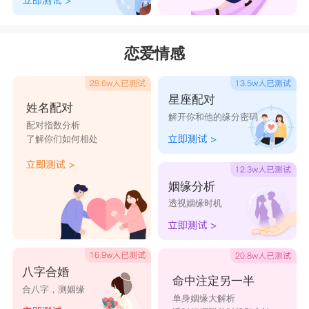
虑教育界、编辑界或文艺界。庚暗示铁或重工业，
而辛则意味精密机械、化学机械、计算机械、光学
恋爱情感
机械等轻、细工业，此外，铝等轻金属或非铁金属
业也很适合辛的性格。
星座配对
姓名配对
辛的人应往金属加工溶接、电镀、金属杂货的制
解开你和他的缘分密码
配对指数分析
了解你们如何相处
造、贵重金属装饰等业界发展，非常容易发挥所
长。虽然辛给人硬物的印象，但丙年出生的人却有
姻缘分析
柔软的一面，就算当警察，也多半是牵老年人过马
透视姻缘时机
路或给儿童们观赏交通安全卡通漫画的女警。 辛
与庚同属金性，所以也重视正义，让义理，不过，
庚太过正直，辛就比较能够融通。他和不善钱的庚
八字合婚
命中注定另一半
不同，很有些小技巧营利。像在不动产方面就很能
合八字，测姻缘
单身姻缘大解析