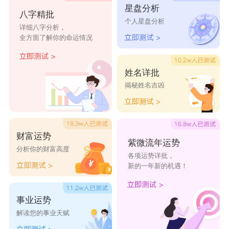
星盘分析
上吗？”或“爱情与人生的目标有何关系？”等理
八字精批
个人星盘分析
详细八字分析，
论。因此，他十分受喜欢穷根究理的女性吸引，特
全方面了解你的命运情况
别是倾心于坚持自我主张的职业女性。
这种男性根本上否定母性，强调自我存在的意义，
姓名详批
本能上对爱不置评价，面对恋人时也是以清醒的眼
揭秘姓名吉凶
光去观察。
偶而他会以完全陌生的第三者般的态度，去对待交
财富运势
往已久的恋人，甚至出口讽刺人，使对方怀疑他是
紫微流年运势
分析你的财富高度
否真心而冷却感情。不过，辛日生的男性决不会忘
各项运势详批，
新的一年新的机遇！
记对方的生日，当天一定致赠礼物，以表示自己一
丝不苟。
事业运势
辛和庚一样具有金的敏锐特质，不过辛属阴，因
解读您的事业天赋
此它的敏锐较有粘着力。若要发挥这种特性，可考