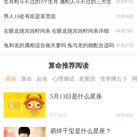
生肖蛇斗不过的3个生肖 属蛇人斗不过的三大生
05月07日
肖
男人10处有痣是富贵痣
07月16日
右眼皮跳吉凶时间表 右眼皮跳吉凶时间表详细
06月29日
兔和龙的属相适合做夫妻吗 兔与龙的婚配合适吗
05月07日
算命推荐阅读
星座
算命
起名
心理测试
老黄历
塔罗牌占卜
5月13日是什么星座
2137
08月06日
易烊千玺是什么星座？