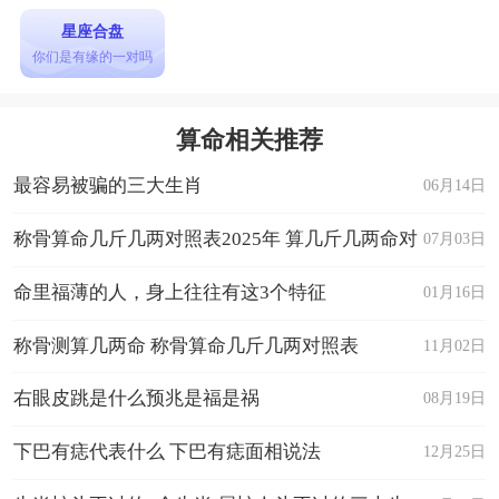
星座合盘
你们是有缘的一对吗
算命相关推荐
最容易被骗的三大生肖
06月14日
称骨算命几斤几两对照表2025年 算几斤几两命对
07月03日
照表
命里福薄的人，身上往往有这3个特征
01月16日
称骨测算几两命 称骨算命几斤几两对照表
11月02日
右眼皮跳是什么预兆是福是祸
08月19日
下巴有痣代表什么 下巴有痣面相说法
12月25日