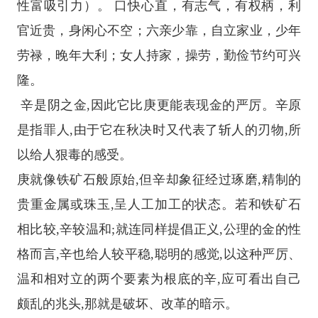
性富吸引力）。 口快心直，有志气，有权柄，利
官近贵，身闲心不空；六亲少靠，自立家业，少年
劳禄，晚年大利；女人持家，操劳，勤俭节约可兴
隆。
辛是阴之金,因此它比庚更能表现金的严厉。辛原
是指罪人,由于它在秋决时又代表了斩人的刃物,所
以给人狠毒的感受。
庚就像铁矿石般原始,但辛却象征经过琢磨,精制的
贵重金属或珠玉,呈人工加工的状态。若和铁矿石
相比较,辛较温和;就连同样提倡正义,公理的金的性
格而言,辛也给人较平稳,聪明的感觉,以这种严厉、
温和相对立的两个要素为根底的辛,应可看出自己
颇乱的兆头,那就是破坏、改革的暗示。