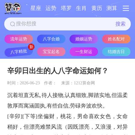
星座
运势
塔罗
生肖
黄历
测算
搜索
流年运势
八字合婚
婚姻运势
姓名配对
八字精批
宝宝起名
一生财运
结婚吉日
辛卯日出生的人八字命运如何？
时间：2026-06-23
作者：
来源：1212算命网
沉着坦直无私,待人接物,认真细致,脚踏实地,但温柔
敦厚而寓涵固执,有些自信,劳碌奔波欢快。
[辛卯][下等]坐偏财，桃花，男命喜欢女色，女命
稍好，但漂亮难禁风流（因既漂亮，又浪漫，对异