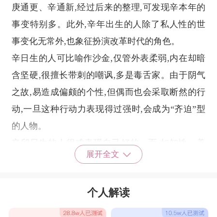
庚通更、辛通新,经过后来的整理,可发现辛本年的
事变特别多。此外,辛年出生的人除了私人性的世
事变化无常外,也象征扮演改革时代的角色。
辛日生的人可比喻作沙金,仅管外表柔弱,内在却暗
含坚硬,很擅长带刺的嘲讽,多是毒舌家。由于阴气
之故,易造成偏颇的个性,但偶而也会采取断然的行
动,一旦这种行动力表现得过强时,会成为“齐迫”型
的人物。
辛卯日生的人很难表现自己好的一面,如知性、美
展开全文
意识或内在稳藏的坚强,运气始终衰败。 这种类型
的男性颇阴郁，就算自己喜欢的女性出现，他也不
个人解读
肯表白自己心意的倾向很强烈。由于他不会沉溺于
爱中，所以在谈恋爱时，会优先考虑“爱会使我向