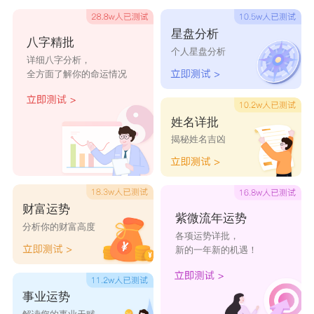
* 绝命：如12、21、69、96等，提醒投资和个
星盘分析
八字精批
人魅力方面要谨慎。
个人星盘分析
详细八字分析，
* 六煞：如16、61、47、74等，适合从事与情
全方面了解你的命运情况
商和服务相关的职业。
* 祸害：如17、71、89、98等，提醒注意口才
姓名详批
揭秘姓名吉凶
和健康问题。
* 五鬼：如18、81、79、97等，象征智慧和灵
性。
财富运势
紫微流年运势
分析你的财富高度
各项运势详批，
新的一年新的机遇！
事业运势