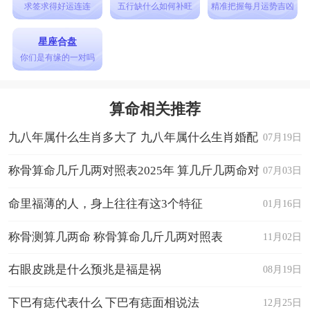
求签求得好运连连
五行缺什么如何补旺
精准把握每月运势吉凶
星座合盘
你们是有缘的一对吗
算命相关推荐
九八年属什么生肖多大了 九八年属什么生肖婚配
07月19日
称骨算命几斤几两对照表2025年 算几斤几两命对
07月03日
照表
命里福薄的人，身上往往有这3个特征
01月16日
称骨测算几两命 称骨算命几斤几两对照表
11月02日
右眼皮跳是什么预兆是福是祸
08月19日
下巴有痣代表什么 下巴有痣面相说法
12月25日