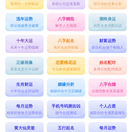
预测你一生的命运
初创公司起名玄机
指引你的未来人生
流年运势
八字精批
测终身运
财运婚姻事业健康
解答人生困惑
洞悉未来鸿图大运
十年大运
八字起名
财富运势
未来十年运势指南
有好名就有好命
抓住机会做个有钱人
正缘画像
恋爱桃花运
姓名配对
看看真爱长什么样
专业解答姻缘困惑
多维分析配对情况
生肖财运
姻缘分析
八字合婚
今年你会走好运吗
揭秘你命中注定姻缘
合婚指数有多高速查
每月运势
手机号码测吉凶
个人占星
精准把握每月运势吉凶
靓号在线测试
领取你的专属星盘报告
黄大仙灵签
五行起名
每月运势