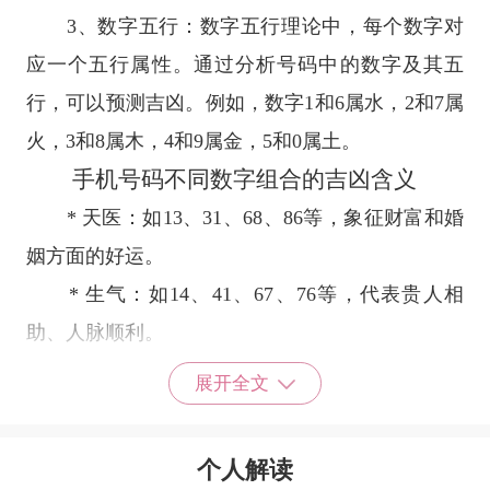
3、数字五行：数字五行理论中，每个数字对
应一个五行属性。通过分析号码中的数字及其五
行，可以预测吉凶。例如，数字1和6属水，2和7属
火，3和8属木，4和9属金，5和0属土。
手机号码不同数字组合的吉凶含义
* 天医：如13、31、68、86等，象征财富和婚
姻方面的好运。
* 生气：如14、41、67、76等，代表贵人相
助、人脉顺利。
* 延年：如19、91、78、87等，预示事业发展
展开全文
顺利，健康平稳。
* 伏位：如11、22、99、88等，意味着需要耐
个人解读
心和持续努力。