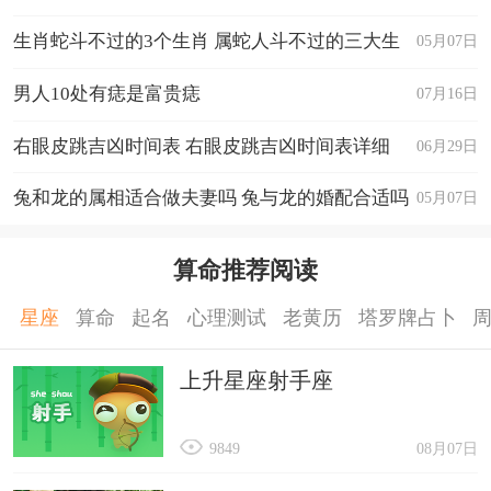
生肖蛇斗不过的3个生肖 属蛇人斗不过的三大生
05月07日
肖
男人10处有痣是富贵痣
07月16日
右眼皮跳吉凶时间表 右眼皮跳吉凶时间表详细
06月29日
兔和龙的属相适合做夫妻吗 兔与龙的婚配合适吗
05月07日
算命推荐阅读
星座
算命
起名
心理测试
老黄历
塔罗牌占卜
上升星座射手座
9849
08月07日