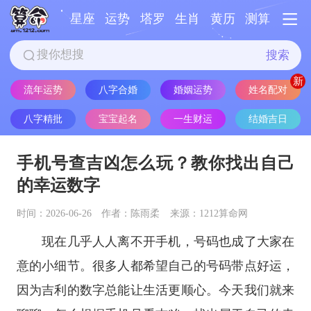
星座
运势
塔罗
生肖
黄历
测算
搜索
姓名配对
流年运势
八字合婚
婚姻运势
八字精批
宝宝起名
一生财运
结婚吉日
手机号查吉凶怎么玩？教你找出自己
的幸运数字
时间：2026-06-26
作者：陈雨柔
来源：1212算命网
现在几乎人人离不开手机，号码也成了大家在
意的小细节。很多人都希望自己的号码带点好运，
因为吉利的数字总能让生活更顺心。今天我们就来