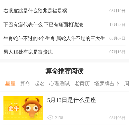
右眼皮跳是什么预兆是福是祸
08月19日
下巴有痣代表什么 下巴有痣面相说法
12月25日
生肖蛇斗不过的3个生肖 属蛇人斗不过的三大生
05月07日
肖
男人10处有痣是富贵痣
07月16日
算命推荐阅读
星座
算命
起名
心理测试
老黄历
塔罗牌占卜
5月13日是什么星座
2138
08月06日