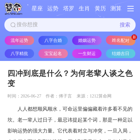
星座
运势
塔罗
生肖
黄历
测算
搜索
流年运势
八字合婚
婚姻运势
姓名配对
八字精批
宝宝起名
一生财运
结婚吉日
四冲到底是什么？为何老辈人谈之色
变
时间：2026-06-27
作者：傅子言
来源：1212算命网
人人都想顺风顺水，可命运里偏偏藏着许多看不见的
坎。老一辈人过日子，最忌讳提起某个词，那是一种足以
影响运势的强大力量。它代表着对立与冲突，一旦入局，