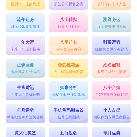
预测你一生的命运
初创公司起名玄机
指引你的未来人生
流年运势
八字精批
测终身运
财运婚姻事业健康
解答人生困惑
洞悉未来鸿图大运
十年大运
八字起名
财富运势
未来十年运势指南
有好名就有好命
抓住机会做个有钱人
正缘画像
恋爱桃花运
姓名配对
看看真爱长什么样
专业解答姻缘困惑
多维分析配对情况
生肖财运
姻缘分析
八字合婚
今年你会走好运吗
揭秘你命中注定姻缘
合婚指数有多高速查
每月运势
手机号码测吉凶
个人占星
精准把握每月运势吉凶
靓号在线测试
领取你的专属星盘报告
黄大仙灵签
五行起名
每月运势