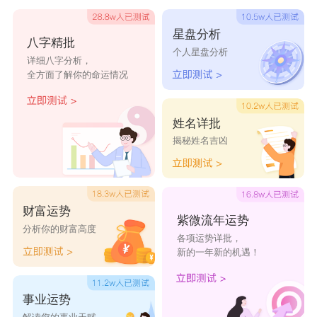
夫妻闹别扭，或者计划好的事（比如买房、旅行）中途突
星盘分析
八字精批
然变卦。
个人星盘分析
详细八字分析，
为啥老辈人这么怕
全方面了解你的命运情况
1.怕生活出变故：挑日子办大事（结婚、搬家、开
姓名详批
工）时遇到四冲，容易出意外，比如婚礼当天出岔子、搬
揭秘姓名吉凶
家遇大雨、开工就停工。
2.怕关系处不长久：合婚或找合伙人时遇四冲，大概
率性格不合，小事吵不停，大事谈不拢，最后多半不欢而
财富运势
紫微流年运势
散。
分析你的财富高度
各项运势详批，
3.怕身体出状况：四冲对应的五行相克，会影响相关
新的一年新的机遇！
的身体部位，比如甲庚冲容易伤头，丙壬冲容易心慌、失
眠，长辈们觉得提前避开总没错。
事业运势