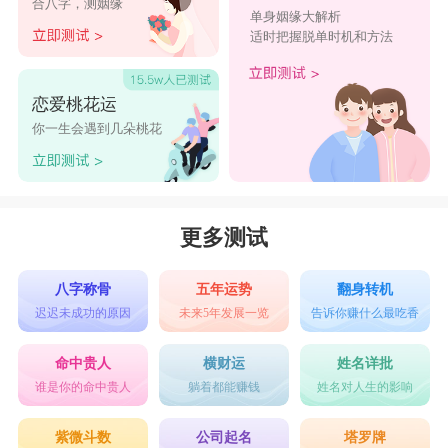
合八字，测姻缘
单身姻缘大解析
适时把握脱单时机和方法
恋爱桃花运
你一生会遇到几朵桃花
更多测试
八字称骨
五年运势
翻身转机
迟迟未成功的原因
未来5年发展一览
告诉你赚什么最吃香
命中贵人
横财运
姓名详批
谁是你的命中贵人
躺着都能赚钱
姓名对人生的影响
紫微斗数
公司起名
塔罗牌