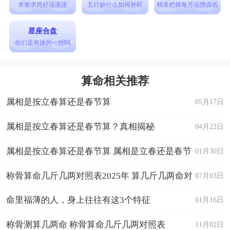
求签求得好运连连
五行缺什么如何补旺
精准把握每月运势吉凶
星座合盘
你们是有缘的一对吗
算命相关推荐
属相是按立春算还是春节算
05月17日
属相是按立春算还是春节算？真相揭秘
04月22日
属相是按立春算还是春节算 属相是立春还是春节
01月30日
算
称骨算命几斤几两对照表2025年 算几斤几两命对
07月03日
照表
命里福薄的人，身上往往有这3个特征
01月16日
称骨测算几两命 称骨算命几斤几两对照表
11月02日