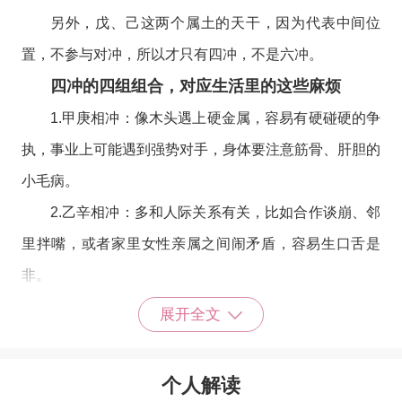
另外，戊、己这两个属土的天干，因为代表中间位
置，不参与对冲，所以才只有四冲，不是六冲。
四冲的四组组合，对应生活里的这些麻烦
1.甲庚相冲：像木头遇上硬金属，容易有硬碰硬的争
执，事业上可能遇到强势对手，身体要注意筋骨、肝胆的
小毛病。
2.乙辛相冲：多和人际关系有关，比如合作谈崩、邻
里拌嘴，或者家里女性亲属之间闹矛盾，容易生口舌是
非。
3.丙壬相冲：就是水火不相容，情绪容易大起大落，
展开全文
财运可能赚得快、花得也快，身体要留意心脏和肾脏的状
态。
个人解读
4.丁癸相冲：主要影响家庭和感情，比如情侣吵架、