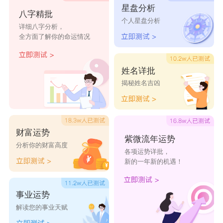
气钻牛角尖；平时做人做事保持低调沉稳，不张扬炫耀、
星盘分析
八字精批
不逞强出头，这样能有效避开小人是非缠身；可以根据自
个人星盘分析
详细八字分析，
身情况佩戴合适的吉祥饰品，帮忙稳住自身气场，化解本
全方面了解你的命运情况
命年带来的太岁煞气；居家生活要经常把家里收拾得干净
姓名详批
整洁，多开窗透气通风，利于聚拢家中福气，赶走身上的
揭秘姓名吉凶
晦气负能量；尽量少去偏僻冷清、阴暗潮湿的地方，也少
参与气场杂乱阴气重的场合，多和心态积极、自带正能量
的人相处来往。
财富运势
紫微流年运势
本命年一定要避开的忌讳
分析你的财富高度
各项运势详批，
本命年千万不要脑子一热就随便跳槽换工作，也不要
新的一年新的机遇！
盲目做大额投资理财，不然很容易造成钱财损失难以挽
回；不要轻易去往葬礼陵园、荒郊野外这类气场杂乱的地
事业运势
解读您的事业天赋
方，容易沾染不好的气场影响运势；平时待人处事要留分