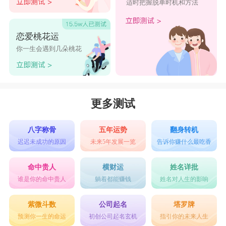
适时把握脱单时机和方法
恋爱桃花运
你一生会遇到几朵桃花
更多测试
八字称骨
五年运势
翻身转机
迟迟未成功的原因
未来5年发展一览
告诉你赚什么最吃香
命中贵人
横财运
姓名详批
谁是你的命中贵人
躺着都能赚钱
姓名对人生的影响
紫微斗数
公司起名
塔罗牌
预测你一生的命运
初创公司起名玄机
指引你的未来人生