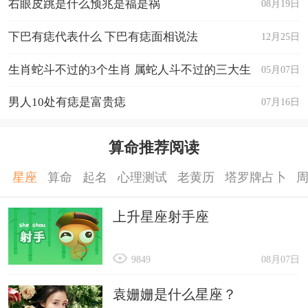
右眼皮跳是什么预兆是福是祸
08月19日
下巴有痣代表什么 下巴有痣面相说法
12月25日
生肖蛇斗不过的3个生肖 属蛇人斗不过的三大生
05月07日
肖
男人10处有痣是富贵痣
07月16日
算命推荐阅读
星座
算命
起名
心理测试
老黄历
塔罗牌占卜
上升星座射手座
9849
08月07日
袁姗姗是什么星座？