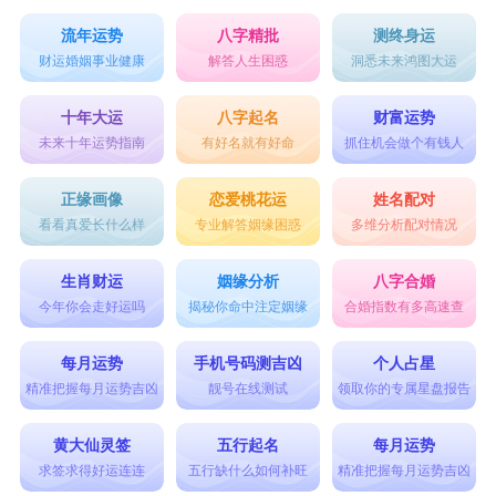
流年运势
八字精批
测终身运
财运婚姻事业健康
解答人生困惑
洞悉未来鸿图大运
十年大运
八字起名
财富运势
未来十年运势指南
有好名就有好命
抓住机会做个有钱人
正缘画像
恋爱桃花运
姓名配对
看看真爱长什么样
专业解答姻缘困惑
多维分析配对情况
生肖财运
姻缘分析
八字合婚
今年你会走好运吗
揭秘你命中注定姻缘
合婚指数有多高速查
每月运势
手机号码测吉凶
个人占星
精准把握每月运势吉凶
靓号在线测试
领取你的专属星盘报告
黄大仙灵签
五行起名
每月运势
求签求得好运连连
五行缺什么如何补旺
精准把握每月运势吉凶