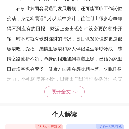
在事业方面容易遇到发展瓶颈，还可能面临工作岗位
变动，身边容易遇到小人暗中算计，往往付出很多心血却
得不到应有的回报；财运上会出现各种没必要的额外开
销，时不时就有破财漏财的情况，盲目做投资理财更是很
容易吃亏受损；感情里容易和家人伴侣发生争吵冷战，感
情之路波折不断，单身的很难遇到靠谱正缘，已婚的家里
口舌琐事也会变多；健康方面常会感觉精神差、失眠浑身
乏力，小毛病接连不断，日常出门出行也要格外注意安
全，避免意外发生。
展开全文
马年本命年避凶转运实用方法
首先要稳住自己的心态，凡事放宽心别太较真，遇事
个人解读
别冲动行事，尽量少和人发生争吵矛盾，也不要自己生闷