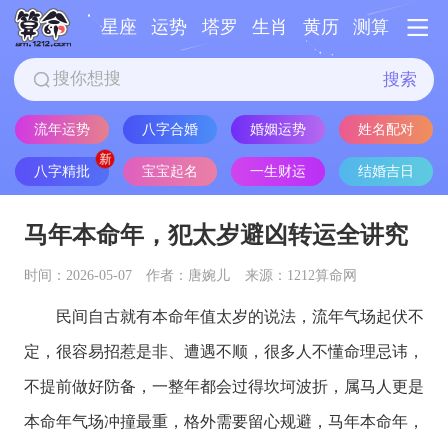
星座
运势
塔罗
生肖
黄历
测算
搜索
流年运势
八字合婚
婚姻运势
姓名配对
八字精批
宝宝起名
一生财运
结婚吉日
马年本命年，犯太岁避凶转运全讲究
时间：2026-05-07
作者：唐婉儿
来源：1212算命网
民间自古就有本命年值太岁的说法，流年气场起伏不
定，很容易招惹是非、遭遇不顺，很多人不懂命理忌讳，
不提前做好防备，一整年都会过得坎坷波折，属马人更是
本命年气场冲撞最重，格外需要留心规避，马年本命年，