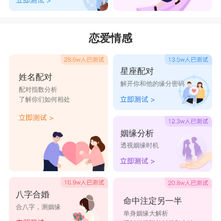
寸，不要和人结怨结仇，也不在背后随意议论别人长短，
避免惹上口舌官司和是非纠纷；尽量不要频繁搬家挪住
恋爱情感
处，也不要贸然去远方冒险出行，本命年凡事都以安稳保
守为主，稳中求进才是最稳妥的做法。
星座配对
姓名配对
解开你和他的缘分密码
配对指数分析
了解你们如何相处
姻缘分析
透视姻缘时机
八字合婚
命中注定另一半
合八字，测姻缘
单身姻缘大解析