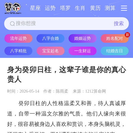
星座
运势
塔罗
生肖
黄历
测算
搜索
流年运势
八字合婚
婚姻运势
姓名配对
八字精批
宝宝起名
一生财运
结婚吉日
身为癸卯日柱，这辈子谁是你的真心
贵人
时间：2026-05-14
作者：陈雨柔
来源：1212算命网
癸卯日柱的人性格温柔又和善，待人真诚厚
道，自带一种温文尔雅的气质。他们人缘向来很
好，很容易被身边人喜欢和赏识，本身头脑机灵，