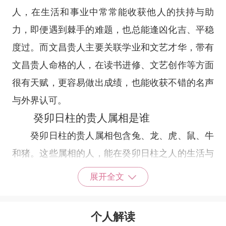
人，在生活和事业中常常能收获他人的扶持与助
力，即便遇到棘手的难题，也总能逢凶化吉、平稳
度过。而文昌贵人主要关联学业和文艺才华，带有
文昌贵人命格的人，在读书进修、文艺创作等方面
很有天赋，更容易做出成绩，也能收获不错的名声
与外界认可。
癸卯日柱的贵人属相是谁
癸卯日柱的贵人属相包含兔、龙、虎、鼠、牛
和猪。这些属相的人，能在癸卯日柱之人的生活与
工作中给到实际帮助，尤其在陷入困境的时候，往
展开全文
往会及时给予支持和中肯指引。比如职场遭遇业务
难题时，贵人会帮忙出谋划策;创业路上也可能给
个人解读
到资源或资金扶持，助力跨过难关。