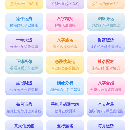
预测你一生的命运
初创公司起名玄机
指引你的未来人生
流年运势
八字精批
测终身运
财运婚姻事业健康
解答人生困惑
洞悉未来鸿图大运
十年大运
八字起名
财富运势
未来十年运势指南
有好名就有好命
抓住机会做个有钱人
正缘画像
恋爱桃花运
姓名配对
看看真爱长什么样
专业解答姻缘困惑
多维分析配对情况
生肖财运
姻缘分析
八字合婚
今年你会走好运吗
揭秘你命中注定姻缘
合婚指数有多高速查
每月运势
手机号码测吉凶
个人占星
精准把握每月运势吉凶
靓号在线测试
领取你的专属星盘报告
黄大仙灵签
五行起名
每月运势