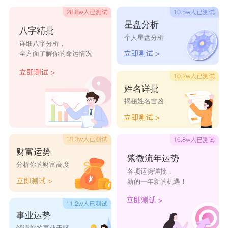
当癸卯日柱的人和兔、龙、虎、鼠、牛、猪这
星盘分析
八字精批
些属相的人相交相处时，多半能迎来贵人运，帮自
个人星盘分析
详细八字分析，
己化解生活事业里的阻碍，让整体运程更加顺遂。
全方面了解你的命运情况
而若是与羊、狗、蛇、鸡这几个属相的人往来合
作，容易出现磨合不合、运势受牵绊的情况，平时
姓名详批
揭秘姓名吉凶
相处共事需要多一分谨慎留意。
财富运势
紫微流年运势
分析你的财富高度
各项运势详批，
新的一年新的机遇！
事业运势