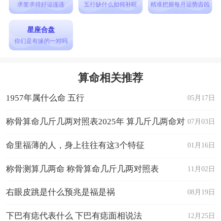
求签求得好运连连
五行缺什么如何补旺
精准把握每月运势吉凶
星座合盘
你们是有缘的一对吗
算命相关推荐
1957年属什么命 五行
05月17日
称骨算命几斤几两对照表2025年 算几斤几两命对
07月03日
照表
命里福薄的人，身上往往有这3个特征
01月16日
称骨测算几两命 称骨算命几斤几两对照表
11月02日
右眼皮跳是什么预兆是福是祸
08月19日
下巴有痣代表什么 下巴有痣面相说法
12月25日