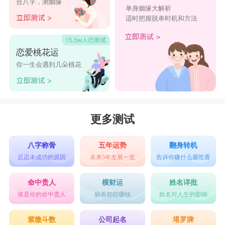
合八字，测姻缘
单身姻缘大解析
适时把握脱单时机和方法
恋爱桃花运
你一生会遇到几朵桃花
更多测试
八字称骨
五年运势
翻身转机
迟迟未成功的原因
未来5年发展一览
告诉你赚什么最吃香
命中贵人
横财运
姓名详批
谁是你的命中贵人
躺着都能赚钱
姓名对人生的影响
紫微斗数
公司起名
塔罗牌