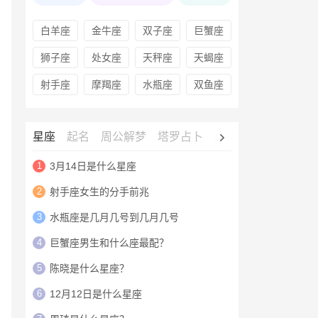
白羊座
金牛座
双子座
巨蟹座
狮子座
处女座
天秤座
天蝎座
射手座
摩羯座
水瓶座
双鱼座
星座
起名
周公解梦
塔罗占卜
心理测试
老黄历
1
3月14日是什么星座
2
射手座女生的分手前兆
3
水瓶座是几月几号到几月几号
4
巨蟹座男生和什么座最配？
5
陈晓是什么星座？
6
12月12日是什么星座