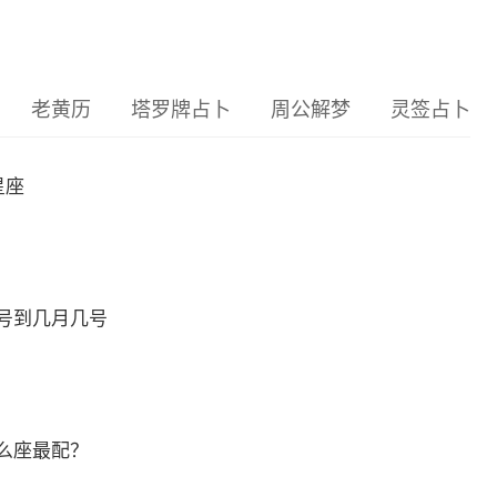
老黄历
塔罗牌占卜
周公解梦
灵签占卜
星座
号到几月几号
么座最配？