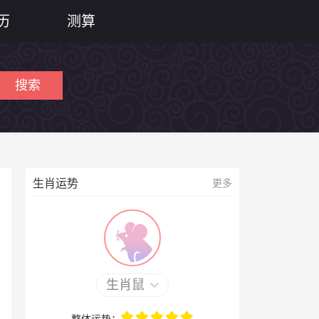
历
测算
搜索
生肖运势
更多
生肖鼠