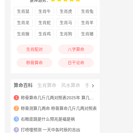
整体运势：
生肖鼠
生肖牛
生肖虎
生肖兔
生肖龙
生肖蛇
生肖马
生肖羊
生肖猴
生肖鸡
生肖狗
生肖猪
生肖配对
八字算命
称骨算命
日干论命
算命百科
生肖算命
风水算命
手相算命
面相算命
1
称骨算命几斤几两对照表2025年 算几斤几两命对照表
2
称骨测算几两命 称骨算命几斤几两对照表
3
右眼皮跳是什么预兆是福是祸
4
打喷嚏预测 一天中各时辰的吉凶