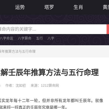
运势
塔罗
生肖
黄
八字命运
八字算命
五行
八字
辰年推算方法与五行命理
详解壬辰年推算方法与五行命理
6
作者：沈如初
来源：1212算命网
实龙年每十二年一轮，但并非所有龙年都叫壬辰年。就像
天就来捋一捋真正的壬辰年究竟是哪一年。