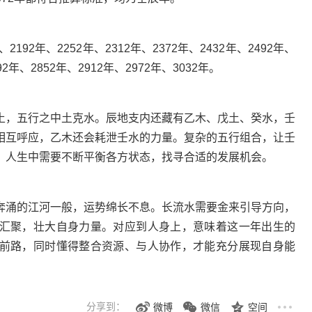
2年、2252年、2312年、2372年、2432年、2492年、
92年、2852年、2912年、2972年、3032年。
，五行之中土克水。辰地支内还藏有乙木、戊土、癸水，壬
相互呼应，乙木还会耗泄壬水的力量。复杂的五行组合，让壬
，人生中需要不断平衡各方状态，找寻合适的发展机会。
涌的江河一般，运势绵长不息。长流水需要金来引导方向，
汇聚，壮大自身力量。对应到人身上，意味着这一年出生的
前路，同时懂得整合资源、与人协作，才能充分展现自身能
分享到：
微博
微信
空间