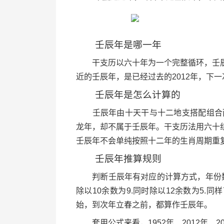
壬辰年是哪一年
干支历以六十年为一个完整循环，壬辰
近的壬辰年，是已经过去的2012年，下一
壬辰年是怎么计算的
壬辰年由十天干与十二地支搭配组合而来
龙年，却不属于壬辰年。干支历法用六十
壬辰年不会单纯按照十二年的生肖周期重
壬辰年推算规则
判断壬辰年有对应的计算方式，年份数除以
除以10余数为9.同时除以12余数为5
始，到次年立春之前，都算作壬辰年。
套用公式来看，1952年、2012年、2