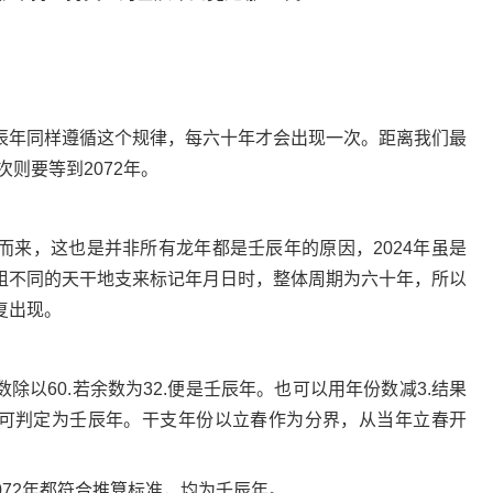
年同样遵循这个规律，每六十年才会出现一次。距离我们最
次则要等到2072年。
，这也是并非所有龙年都是壬辰年的原因，2024年虽是
组不同的天干地支来标记年月日时，整体周期为六十年，所以
复出现。
60.若余数为32.便是壬辰年。也可以用年份数减3.结果
.同样可判定为壬辰年。干支年份以立春作为分界，从当年立春开
072年都符合推算标准，均为壬辰年。