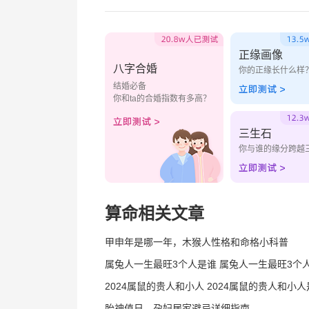
正缘画像
八字合婚
你的正缘长什么样
结婚必备
你和ta的合婚指数有多高？
三生石
你与谁的缘分跨越
算命相关文章
甲申年是哪一年，木猴人性格和命格小科普
属兔人一生最旺3个人是谁 属兔人一生最旺3个
相
2024属鼠的贵人和小人 2024属鼠的贵人和小
呢
胎神值日，孕妇居家避忌详细指南