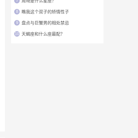
7
周琦是什么星座？
8
瞧我这个双子的矫情性子
9
盘点与巨蟹男的相处禁忌
10
天蝎座和什么座最配？