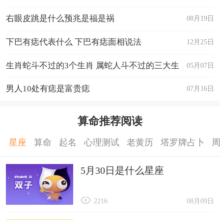
右眼皮跳是什么预兆是福是祸
08月19日
下巴有痣代表什么 下巴有痣面相说法
12月25日
生肖蛇斗不过的3个生肖 属蛇人斗不过的三大生
05月07日
肖
男人10处有痣是富贵痣
07月16日
算命推荐阅读
星座
算命
起名
心理测试
老黄历
塔罗牌占卜
5月30日是什么星座
2216
08月09日