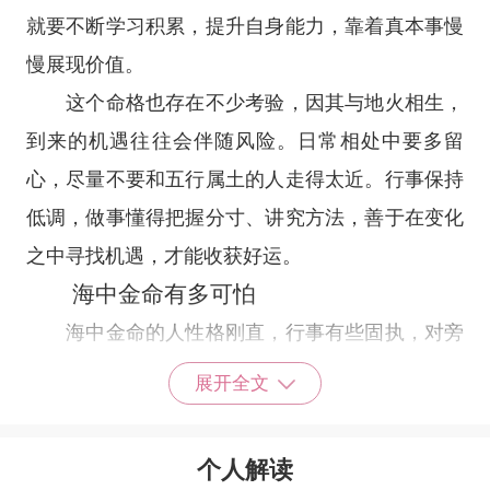
就要不断学习积累，提升自身能力，靠着真本事慢
慢展现价值。
这个命格也存在不少考验，因其与地火相生，
到来的机遇往往会伴随风险。日常相处中要多留
心，尽量不要和五行属土的人走得太近。行事保持
低调，做事懂得把握分寸、讲究方法，善于在变化
之中寻找机遇，才能收获好运。
海中金命有多可怕
海中金命的人性格刚直，行事有些固执，对旁
人始终抱有防备心，不会轻易信任他人。他们性格
展开全文
内敛腼腆，本身很有才华，却不擅长主动表现。这
类人心思缜密，考虑事情较多，又习惯收敛锋芒，
个人解读
所以常常错过不少好机会。他们很需要身边人的帮