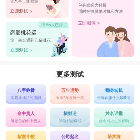
合八字，测姻缘
单身姻缘大解析
适时把握脱单时机和方法
恋爱桃花运
你一生会遇到几朵桃花
更多测试
八字称骨
五年运势
翻身转机
迟迟未成功的原因
未来5年发展一览
告诉你赚什么最吃香
命中贵人
横财运
姓名详批
谁是你的命中贵人
躺着都能赚钱
姓名对人生的影响
紫微斗数
公司起名
塔罗牌