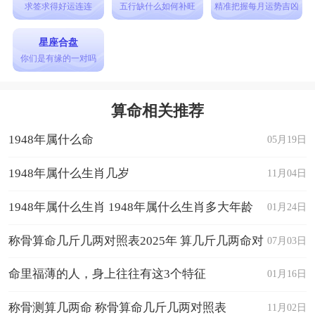
求签求得好运连连
五行缺什么如何补旺
精准把握每月运势吉凶
星座合盘
你们是有缘的一对吗
算命相关推荐
1948年属什么命
05月19日
1948年属什么生肖几岁
11月04日
1948年属什么生肖 1948年属什么生肖多大年龄
01月24日
称骨算命几斤几两对照表2025年 算几斤几两命对
07月03日
照表
命里福薄的人，身上往往有这3个特征
01月16日
称骨测算几两命 称骨算命几斤几两对照表
11月02日