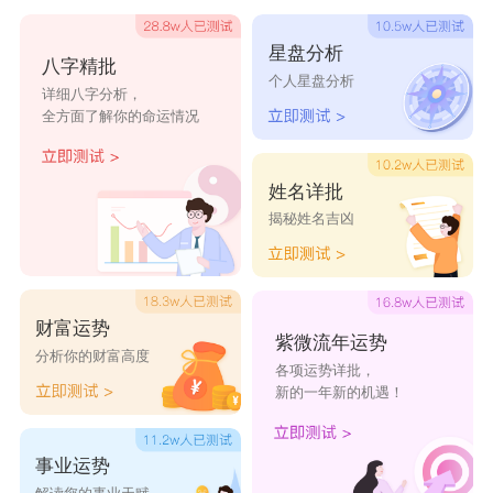
助与指点，找到合适的方式展现自身能力，才能充
星盘分析
八字精批
分发挥才干，不至于被埋没。
个人星盘分析
详细八字分析，
1985年海中金命缺什么
全方面了解你的命运情况
1985年属牛的海中金命人，五行当中金气不
足，这会直接影响到财运。生活里容易在理财方面
姓名详批
揭秘姓名吉凶
感到吃力，也会间接影响日常的生活状态。五行里
金象征着财富与地位，金元素欠缺，还会让人遇事
拿不定主意，行事优柔寡断，最终错失诸多良机。
财富运势
紫微流年运势
分析你的财富高度
各项运势详批，
新的一年新的机遇！
事业运势