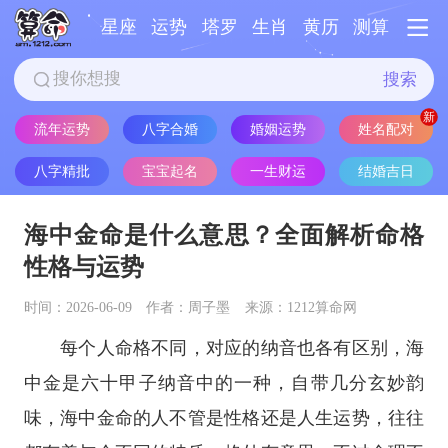
星座
运势
塔罗
生肖
黄历
测算
搜索
流年运势
八字合婚
婚姻运势
姓名配对
八字精批
宝宝起名
一生财运
结婚吉日
海中金命是什么意思？全面解析命格
性格与运势
时间：2026-06-09
作者：周子墨
来源：1212算命网
每个人命格不同，对应的纳音也各有区别，海
中金是六十甲子纳音中的一种，自带几分玄妙韵
味，海中金命的人不管是性格还是人生运势，往往