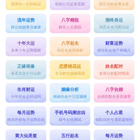
预测你一生的命运
初创公司起名玄机
指引你的未来人生
流年运势
八字精批
测终身运
财运婚姻事业健康
解答人生困惑
洞悉未来鸿图大运
十年大运
八字起名
财富运势
未来十年运势指南
有好名就有好命
抓住机会做个有钱人
正缘画像
恋爱桃花运
姓名配对
看看真爱长什么样
专业解答姻缘困惑
多维分析配对情况
生肖财运
姻缘分析
八字合婚
今年你会走好运吗
揭秘你命中注定姻缘
合婚指数有多高速查
每月运势
手机号码测吉凶
个人占星
精准把握每月运势吉凶
靓号在线测试
领取你的专属星盘报告
黄大仙灵签
五行起名
每月运势